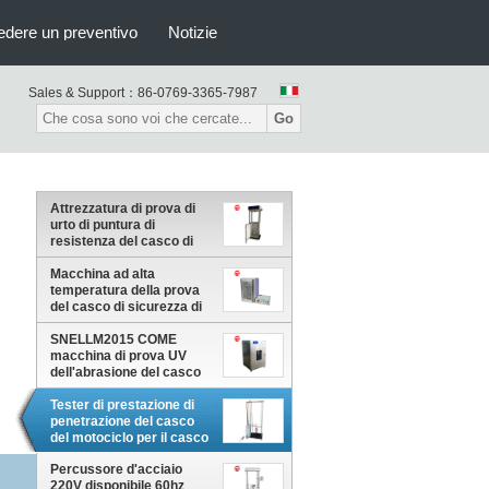
edere un preventivo
Notizie
Sales & Support：
86-0769-3365-7987
Go
Attrezzatura di prova di
urto di puntura di
resistenza del casco di
sicurezza di altezza
1000mm di goccia
Macchina ad alta
temperatura della prova
del casco di sicurezza di
AC220V per produzione
ed ispezione
SNELLM2015 COME
macchina di prova UV
dell'abrasione del casco
di sicurezza del carro
armato invecchiare dei
Tester di prestazione di
caschi di NZS 2063
penetrazione del casco
del motociclo per il casco
pieno o mezzo
Percussore d'acciaio
220V disponibile 60hz