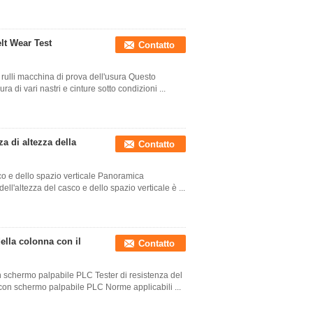
lt Wear Test
Contatto
ulli macchina di prova dell'usura Questo
a di vari nastri e cinture sotto condizioni ...
a di altezza della
Contatto
co e dello spazio verticale Panoramica
ll'altezza del casco e dello spazio verticale è ...
ella colonna con il
Contatto
n schermo palpabile PLC Tester di resistenza del
con schermo palpabile PLC Norme applicabili ...