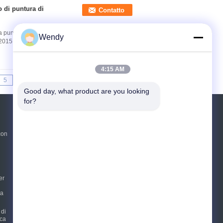
o di puntura di
Contatto
a a puntura e impatto Questa attrezzatura di prova
Wendy
15 e AS/NZS 2063 per la valutazione delle ...
4:15 AM
5
>>
>|
Good day, what product are you looking 
for?
Richiedere un preventivo
con
Invii
sgs
er
E-Mail
Mappa del sito
|
ia
Sito mobile
 di
ica