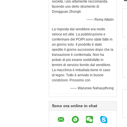
società. i più altamente raccomanda
facendo uso dello strumento di
Dongguan Zhongli.
—— Remy Attalin
La risposta dal venditore era molto
veloce ed utile. La pubblicazione e
confermare del PO/PI sono state fatte in
un giorno solo. Il prodotto è stato
spedito il giorno successivo dopo che la
transazione è confermata. Non ha
potuto di più essere soddisfatto in
termini di servizio fornito dal venditore.
La macchina è imballata bene in caso
di legno. Tutto è arrivato in buone
condizioni. Prossimo con
—— Warunee Nahauythong
Sono ora online in chat