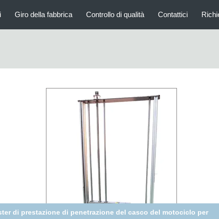
i
Giro della fabbrica
Controllo di qualità
Contattici
Richi
rcussore d'acciaio 220V disponibile 60hz della macchina delle