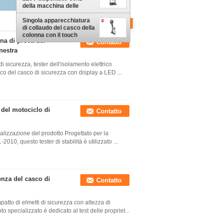
della macchina delle
scarpe di sicurezza/di
Singola apparecchiatura
prova urto del casco
di collaudo del casco della
colonna con il touch
ina di prova del
Contatto
screen dello SpA
nestra
 sicurezza, tester dell'isolamento elettrico
rico del casco di sicurezza con display a LED ...
o del motociclo di
Contatto
ualizzazione del prodotto Progettato per la
0, questo tester di stabilità è utilizzato ...
tenza del casco di
Contatto
mpatto di elmetti di sicurezza con altezza di
pecializzato è dedicato al test delle propriet...