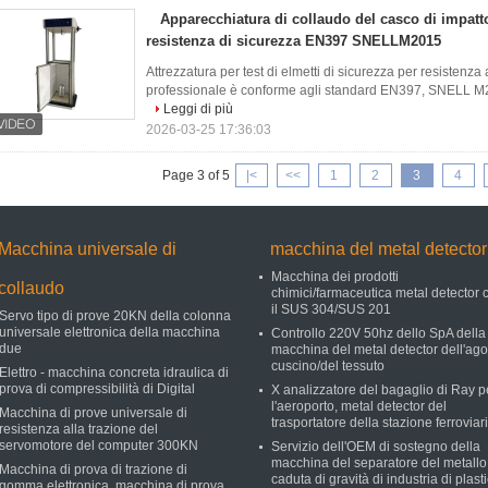
Apparecchiatura di collaudo del casco di impatt
resistenza di sicurezza EN397 SNELLM2015
Attrezzatura per test di elmetti di sicurezza per resistenz
professionale è conforme agli standard EN397, SNELL M20
Leggi di più
2026-03-25 17:36:03
Page 3 of 5
|<
<<
1
2
3
4
Macchina universale di
macchina del metal detector
Macchina dei prodotti
collaudo
chimici/farmaceutica metal detector 
il SUS 304/SUS 201
Servo tipo di prove 20KN della colonna
universale elettronica della macchina
Controllo 220V 50hz dello SpA della
due
macchina del metal detector dell'ago
cuscino/del tessuto
Elettro - macchina concreta idraulica di
prova di compressibilità di Digital
X analizzatore del bagaglio di Ray p
l'aeroporto, metal detector del
Macchina di prove universale di
trasportatore della stazione ferroviar
resistenza alla trazione del
servomotore del computer 300KN
Servizio dell'OEM di sostegno della
macchina del separatore del metallo
Macchina di prova di trazione di
caduta di gravità di industria di plast
gomma elettronica, macchina di prova