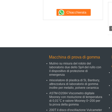
Macchina di prova di gomma
Mulino su misura del rotolo del
laboratorio due dello SpA del rullo con
il dispositivo di protezione di
emergenza
miscelatore di plastica di 5L Banbury,
attrezzatura di laboratorio di gomma
inoltre per metallo, polvere ceramica
ASTM-D2084 Viscometro digitale
Mooney con risoluzione di temperatura
di 0,01°C e valore Mooney 0~200 per
la prova della gomma
200T il disco d'oscillazione Vulcameter