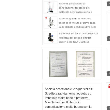
Tester di prestazione di
penetrazione del casco del
motociclo per il casco pieno o
mezzo
220V tre gradua la macchina
secondo la misura di prova capa
della stabilità del dispositivo della
riparazione del casco delle muffe
Tester 0 ~ 2000N di prestazione di
rigidezza del casco del touch
screen dello SpA GB24429
Società eccezionale. cinque stelle!!!
Spedisca rapidamente l'oggetto ed
imballato molto bene e protettivo.
Macchinario molto buon e
comunicazione molto buona con la