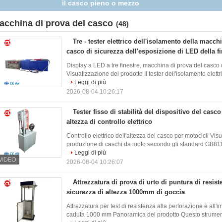
scarpe di sicurezza/di prova urto del casco
acchina di prova del casco
(48)
Tre - tester elettrico dell'isolamento della macch
casco di sicurezza dell'esposizione di LED della fi
Display a LED a tre finestre, macchina di prova del casco di
Visualizzazione del prodotto Il tester dell'isolamento elett
Leggi di più
2026-08-04 10:26:17
Tester fisso di stabilità del dispositivo del casc
altezza di controllo elettrico
Controllo elettrico dell'altezza del casco per motocicli Vis
produzione di caschi da moto secondo gli standard GB811-201
Leggi di più
2026-08-04 10:26:07
Attrezzatura di prova di urto di puntura di resis
sicurezza di altezza 1000mm di goccia
Attrezzatura per test di resistenza alla perforazione e all'i
caduta 1000 mm Panoramica del prodotto Questo strumento s