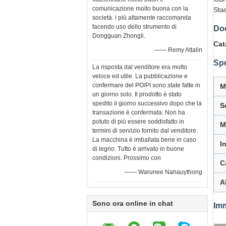
comunicazione molto buona con la
Sta
società. i più altamente raccomanda
facendo uso dello strumento di
Do
Dongguan Zhongli.
Cat
—— Remy Attalin
Spe
La risposta dal venditore era molto
veloce ed utile. La pubblicazione e
confermare del PO/PI sono state fatte in
M
un giorno solo. Il prodotto è stato
spedito il giorno successivo dopo che la
S
transazione è confermata. Non ha
potuto di più essere soddisfatto in
M
termini di servizio fornito dal venditore.
La macchina è imballata bene in caso
I
di legno. Tutto è arrivato in buone
condizioni. Prossimo con
C
—— Warunee Nahauythong
A
Sono ora online in chat
Imm