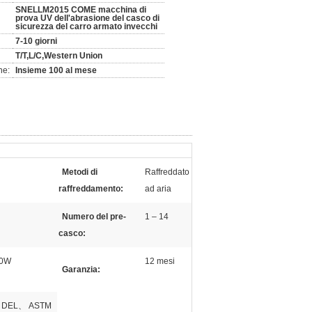
SNELLM2015 COME macchina di
prova UV dell'abrasione del casco di
sicurezza del carro armato invecchi
7-10 giorni
T/T,L/C,Western Union
ne:
Insieme 100 al mese
Metodi di
Raffreddato
raffreddamento:
ad aria
Numero del pre-
1 – 14
casco:
50W
12 mesi
Garanzia:
N DEL、 ASTM