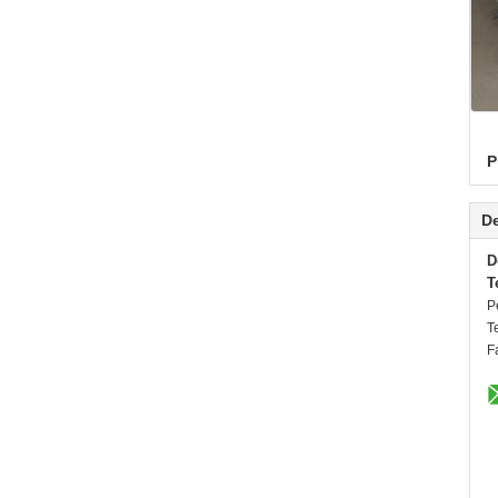
P
De
D
T
P
T
F