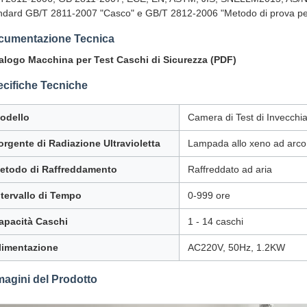
ndard GB/T 2811-2007 "Casco" e GB/T 2812-2006 "Metodo di prova pe
cumentazione Tecnica
alogo Macchina per Test Caschi di Sicurezza (PDF)
cifiche Tecniche
odello
Camera di Test di Invecchi
orgente di Radiazione Ultravioletta
Lampada allo xeno ad arco
etodo di Raffreddamento
Raffreddato ad aria
ntervallo di Tempo
0-999 ore
apacità Caschi
1 - 14 caschi
limentazione
AC220V, 50Hz, 1.2KW
agini del Prodotto