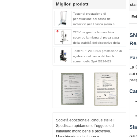
Migliori prodotti
sta
Tester di prestazione di
Evi
penetrazione del casco del
motociclo per il casco pieno o
mezzo
220V tre gradua la macchina
SN
secondo la misura di prova capa
Re
della stabilità del dispositivo della
riparazione del casco delle muffe
Tester 0 ~ 2000N di prestazione di
rigidezza del casco del touch
Pan
screen dello SpA GB24429
La 
sui
prep
Car
Società eccezionale. cinque stelle!!!
Spedisca rapidamente l'oggetto ed
Sta
imballato molto bene e protettivo.
GB/
Macchinario molto buon e