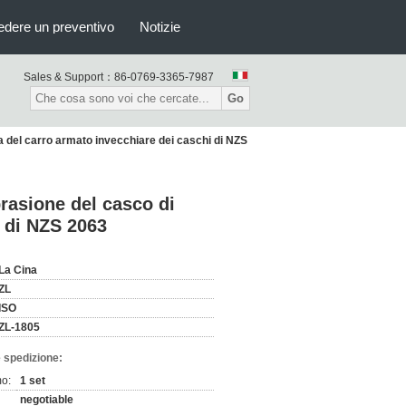
edere un preventivo
Notizie
Sales & Support：
86-0769-3365-7987
Go
del carro armato invecchiare dei caschi di NZS
asione del casco di
i di NZS 2063
La Cina
ZL
ISO
ZL-1805
 spedizione:
mo:
1 set
negotiable