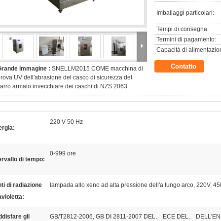
Imballaggi particolari:
Tempi di consegna:
Termini di pagamento:
Capacità di alimentazio
Contatto
Grande immagine :
SNELLM2015 COME macchina di
rova UV dell'abrasione del casco di sicurezza del
arro armato invecchiare dei caschi di NZS 2063
220 V 50 Hz
rgia:
0-999 ore
ervallo di tempo:
ti di radiazione
lampada allo xeno ad alta pressione dell'a lungo arco, 220V, 4
avioletta:
disfare gli
GB/T2812-2006, GB DI 2811-2007 DEL、 ECE DEL、 DELL'E