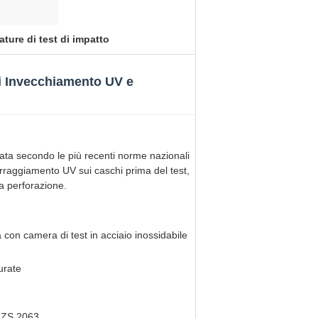
ture di test di impatto
 Invecchiamento UV e
ata secondo le più recenti norme nazionali
irraggiamento UV sui caschi prima del test,
la perforazione.
tà con camera di test in acciaio inossidabile
urate
NZS 2063