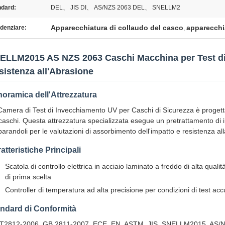
ndard:
DEL、 JIS DI、 AS/NZS 2063 DEL、 SNELLM2
Apparecchiatura di collaudo del casco
apparecchia
denziare:
,
ELLM2015 AS NZS 2063 Caschi Macchina per Test di
sistenza all'Abrasione
oramica dell'Attrezzatura
Camera di Test di Invecchiamento UV per Caschi di Sicurezza è progett
 caschi. Questa attrezzatura specializzata esegue un pretrattamento di 
arandoli per le valutazioni di assorbimento dell'impatto e resistenza al
atteristiche Principali
Scatola di controllo elettrica in acciaio laminato a freddo di alta quali
di prima scelta
Controller di temperatura ad alta precisione per condizioni di test acc
ndard di Conformità
T2812-2006, GB 2811-2007, ECE, EN, ASTM, JIS, SNELLM2015, AS/