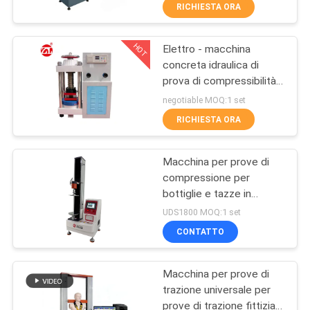
del tessuto
FABBRICA
RICHIESTA ORA
HOT
Elettro - macchina
CONTROLLO
70
concreta idraulica di
DI
prova di compressibilità
Un mulino di due
QUALITÀ
di Digital
negotiable MOQ:1 set
rotoli
RICHIESTA ORA
CONTATTICI
Macchina per prove di
compressione per
NOTIZIE
bottiglie e tazze in
90
plastica, tester
UDS1800 MOQ:1 set
universale per trazione
RICHIEDA
Macchina universale
CONTATTO
da banco a colonna
UNA
singola
di collaudo
Macchina per prove di
CITAZIONE
trazione universale per
prove di trazione fittizia