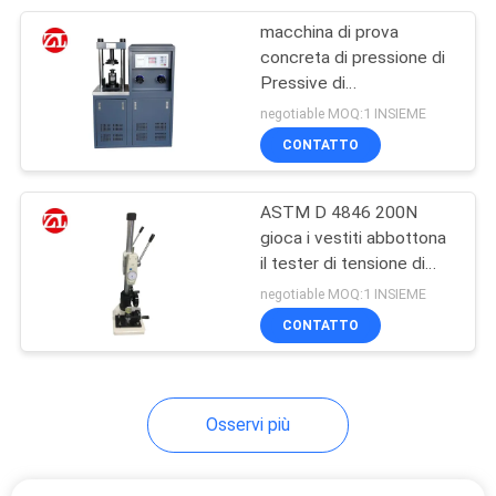
macchina di prova
105
concreta di pressione di
Apparecchiatura di
Pressive di
compressione
negotiable MOQ:1 INSIEME
collaudo
2000kN/3000kN
CONTATTO
d'imballaggio
ASTM D 4846 200N
gioca i vestiti abbottona
il tester di tensione di
51
tirata improvvisa del
negotiable MOQ:1 INSIEME
Macchina di prova
bottone
CONTATTO
del casco
Osservi più