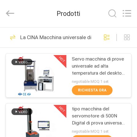
2026
Dongguan
Zhongli
Prodotti
Instrument
Technology
Co.,
Ltd..
All
CASA
268
Rights
La CINA Macchina universale di collaudo
Reserved.
Macchina di prova
PRODOTTI
di gomma
HOT
Servo macchina di prove
universale ad alta
VIDEO
temperatura del desktop
computer
negotiable MOQ:1 set
CIRCA
RICHIESTA ORA
43
NOI
Macchina di
HOT
tipo macchina del
servomotore di 500N
GIRO
vulcanizzazione
Digital di prova universale
DELLA
di resistenza alla trazione
negotiable MOQ:1 set
della stampa