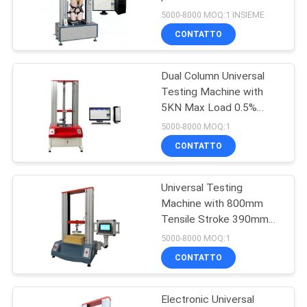
VR
Macchina per prove
5000-8000 MOQ:1 INSIEME
universali
SHOW
CONTATTO
32
Miscelatore di
Dual Column Universal
MAPPA
Testing Machine with
Banbury
DEL
5KN Max Load 0.5%
Accuracy and 380mm
SITO
5000-8000 MOQ:1
Testing Width
CONTATTO
PRIVACY
Universal Testing
POLICY
33
Machine with 800mm
Macchina di prova
Tensile Stroke 390mm
Testing Width and Two-
5000-8000 MOQ:1
di trazione
Year Warranty for Foam
CONTATTO
IFD Hardness Testing
Electronic Universal