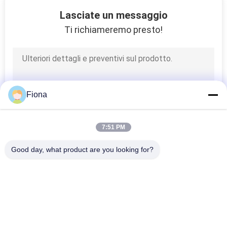
131
Lasciate un messaggio
macchina di prova
Ti richiameremo presto!
del tessuto
Fiona
91
7:51 PM
Macchina di prova
Good day, what product are you looking for?
del cavo
Categorie popolari
Tutti
Macchina Di Prova 
Macchina Di 
Di Gomma
Vulcanizzazione 
Della Stampa
94