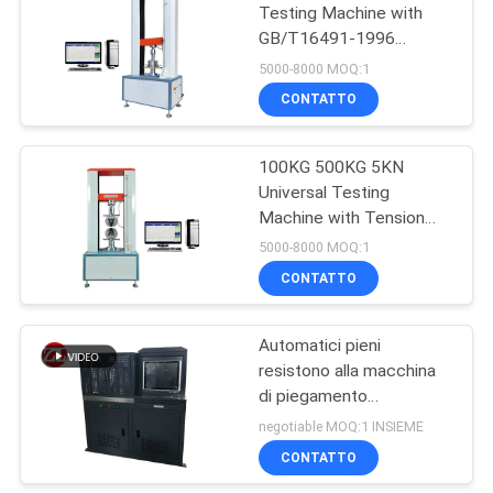
Testing Machine with
GB/T16491-1996
106
Standard Customizable
5000-8000 MOQ:1
Max Load and High
macchina del metal
CONTATTO
Accuracy
detector
100KG 500KG 5KN
Universal Testing
Machine with Tension
Compression Peel
5000-8000 MOQ:1
Strength and
CONTATTO
208
Customizable Load
Capacity
Camera Test
Automatici pieni
resistono alla macchina
ambientali
di piegamento
300kN/10kN di prova di
negotiable MOQ:1 INSIEME
compressibilità
CONTATTO