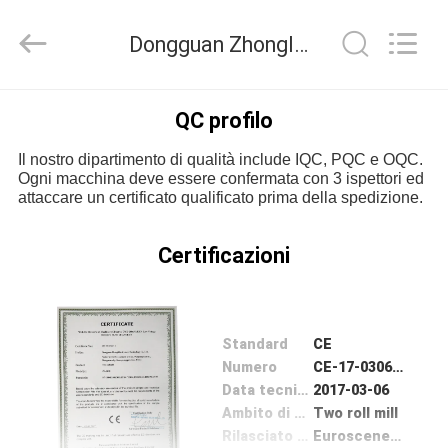
2026
Dongguan
Zhongli
Dongguan Zhongli Instrument Technology Co., Ltd. Controllo di qualità
Instrument
Technology
Co.,
Ltd..
All
CASA
Rights
QC profilo
Reserved.
Il nostro dipartimento di qualità include IQC, PQC e OQC.
PRODOTTI
Ogni macchina deve essere confermata con 3 ispettori ed
attaccare un certificato qualificato prima della spedizione.
VIDEO
Certificazioni
CIRCA
NOI
Standard
CE
Numero
CE-17-0306-01
GIRO
Data tecnico Problema
2017-03-06
Ambito di applicazione / Gamma
Two roll mill
DELLA
Rilasciato da
Euroscene Business solutions