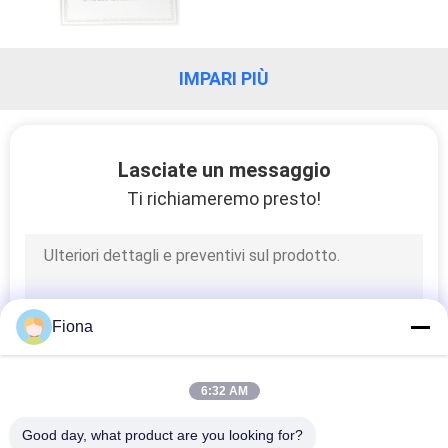
FABBRICA
CONTROLLO
IMPARI PIÙ
DI
QUALITÀ
Lasciate un messaggio
Ti richiameremo presto!
CONTATTICI
NOTIZIE
Fiona
RICHIEDA
UNA
6:32 AM
CITAZIONE
Good day, what product are you looking for?