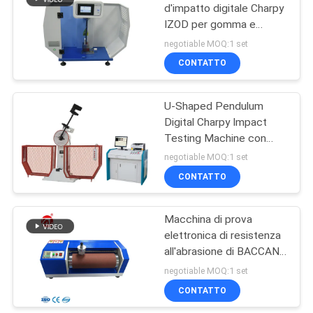
d'impatto digitale Charpy
IZOD per gomma e
106
plastica conforme alla
negotiable MOQ:1 set
norma ISO 180
macchina del metal
CONTATTO
detector
U-Shaped Pendulum
Digital Charpy Impact
Testing Machine con
energia di impatto di
negotiable MOQ:1 set
300J e controllo touch
CONTATTO
208
screen
Camera Test
Macchina di prova
elettronica di resistenza
ambientali
all'abrasione di BACCANO
53516 per
negotiable MOQ:1 set
gomma/scarpe 220V
CONTATTO
50HZ