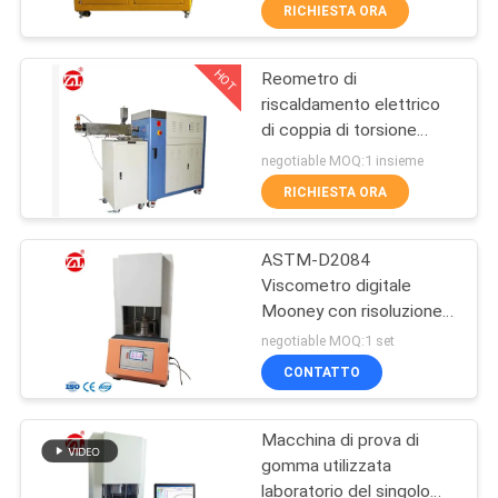
gomma del gemello per
FABBRICA
RICHIESTA ORA
PA del PC del PVC
HOT
Reometro di
CONTROLLO
70
riscaldamento elettrico
DI
di coppia di torsione
Un mulino di due
QUALITÀ
60ML più la gamma 0-
negotiable MOQ:1 insieme
rotoli
300Nm di coppia di
RICHIESTA ORA
torsione del miscelatore
CONTATTICI
ASTM-D2084
Viscometro digitale
NOTIZIE
Mooney con risoluzione
90
di temperatura di 0,01°C
negotiable MOQ:1 set
e valore Mooney 0~200
RICHIEDA
Macchina universale
CONTATTO
per la prova della gomma
UNA
di collaudo
Macchina di prova di
CITAZIONE
gomma utilizzata
laboratorio del singolo