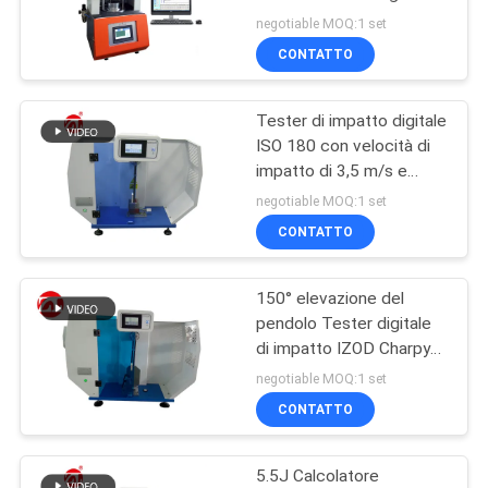
VR
del chip reometro di
negotiable MOQ:1 set
controllo senza rotore
SHOW
CONTATTO
32
Miscelatore di
Tester di impatto digitale
MAPPA
ISO 180 con velocità di
Banbury
DEL
impatto di 3,5 m/s e
distanza centro-centro di
SITO
negotiable MOQ:1 set
335 mm
CONTATTO
PRIVACY
150° elevazione del
POLICY
33
pendolo Tester digitale
Macchina di prova
di impatto IZOD Charpy
con velocità di impatto di
negotiable MOQ:1 set
di trazione
3,8 m/s
CONTATTO
5.5J Calcolatore