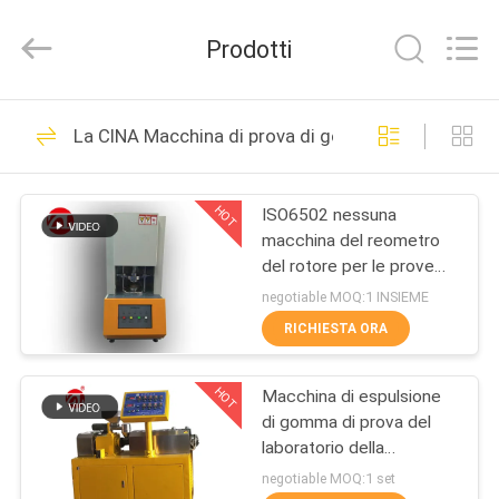
2026
Dongguan
Zhongli
Prodotti
Instrument
Technology
Co.,
Ltd..
All
CASA
268
Rights
La CINA Macchina di prova di gomma
Reserved.
Macchina di prova
PRODOTTI
di gomma
HOT
ISO6502 nessuna
macchina del reometro
VIDEO
del rotore per le prove
della gomma
negotiable MOQ:1 INSIEME
CIRCA
RICHIESTA ORA
43
NOI
Macchina di
HOT
Macchina di espulsione
di gomma di prova del
GIRO
vulcanizzazione
laboratorio della
DELLA
macchina della vite di
negotiable MOQ:1 set
della stampa