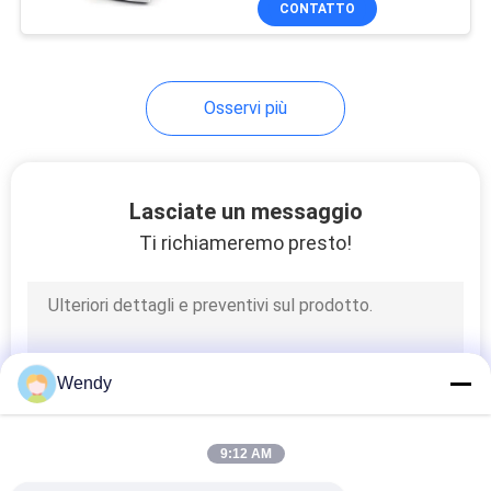
CONTATTO
131
macchina di prova
del tessuto
Osservi più
Lasciate un messaggio
Ti richiameremo presto!
91
Macchina di prova
del cavo
Wendy
9:12 AM
94