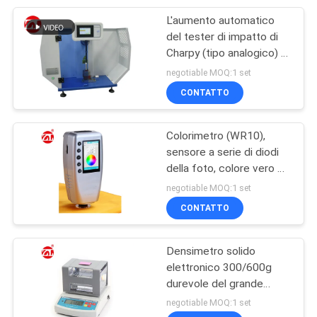
L'aumento automatico
105
del tester di impatto di
Apparecchiatura di
Charpy (tipo analogico) e
libera il pendolo
negotiable MOQ:1 set
collaudo
CONTATTO
d'imballaggio
Colorimetro (WR10),
sensore a serie di diodi
della foto, colore vero di
51
TFT a 2,8 pollici
negotiable MOQ:1 set
Macchina di prova
CONTATTO
del casco
Densimetro solido
elettronico 300/600g
durevole del grande
carro armato accurato
negotiable MOQ:1 set