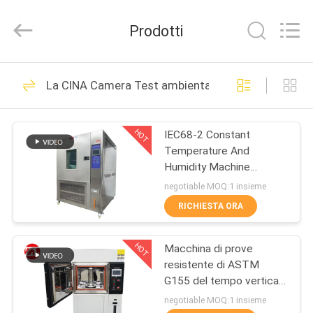
2026
Dongguan
Zhongli
Prodotti
Instrument
Technology
Co.,
Ltd..
All
CASA
268
Rights
La CINA Camera Test ambientali
Reserved.
Macchina di prova
PRODOTTI
di gomma
HOT
IEC68-2 Constant
Temperature And
VIDEO
Humidity Machine
programmabile
negotiable MOQ:1 insieme
CIRCA
RICHIESTA ORA
43
NOI
Macchina di
HOT
Macchina di prove
resistente di ASTM
GIRO
vulcanizzazione
G155 del tempo verticale
DELLA
della lampada allo xeno
negotiable MOQ:1 insieme
della stampa