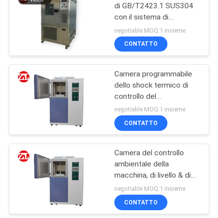
di GB/T2423.1 SUS304
con il sistema di
106
raffreddamento binario
negotiable MOQ:1 insieme
macchina del metal
CONTATTO
detector
Camera programmabile
dello shock termico di
controllo del
microcomputer
negotiable MOQ:1 insieme
CONTATTO
208
Camera Test
Camera del controllo
ambientale della
ambientali
macchina, di livello & di
bassa temperatura della
negotiable MOQ:1 insieme
prova dello shock
CONTATTO
termico