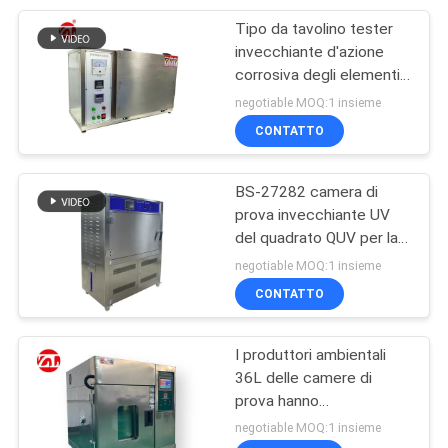
Tipo da tavolino tester
105
invecchiante d'azione
Apparecchiatura di
corrosiva degli elementi
accelerato UV con il
negotiable MOQ:1 insieme
collaudo
touch screen
CONTATTO
d'imballaggio
BS-27282 camera di
prova invecchiante UV
del quadrato QUV per la
51
stampa, l'imballaggio &
negotiable MOQ:1 insieme
Macchina di prova
l'elettronica
CONTATTO
del casco
I produttori ambientali
36L delle camere di
prova hanno
personalizzato la
negotiable MOQ:1 insieme
macchina di piccola