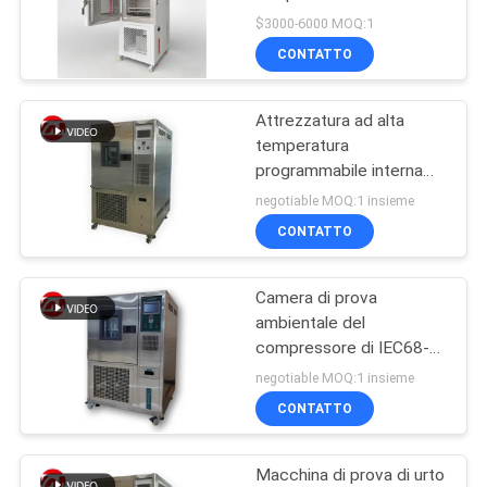
VR
per camera di prova
$3000-6000 MOQ:1
ambientale per il
SHOW
CONTATTO
condizionamento della
32
carta
Miscelatore di
Attrezzatura ad alta
MAPPA
temperatura
Banbury
DEL
programmabile interna
SUS304 TEMI880
SITO
negotiable MOQ:1 insieme
CONTATTO
PRIVACY
Camera di prova
POLICY
33
ambientale del
Macchina di prova
compressore di IEC68-2-
03 Tecumseh
negotiable MOQ:1 insieme
di trazione
CONTATTO
Macchina di prova di urto