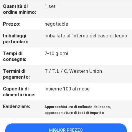
FABBRICA
Quantità di
1 set
ordine minimo:
CONTROLLO
Prezzo:
negotiable
DI
Imballaggi
Imballato all'interno del caso di legno
QUALITÀ
particolari:
Tempi di
7-10 giorni
consegna:
CONTATTICI
Termini di
T / T, L / C, Western Union
pagamento:
NOTIZIE
Capacità di
Insieme 100 al mese
alimentazione:
RICHIEDA
Evidenziare:
,
Apparecchiatura di collaudo del casco
UNA
apparecchiature di test di impatto
CITAZIONE
MIGLIOR PREZZO