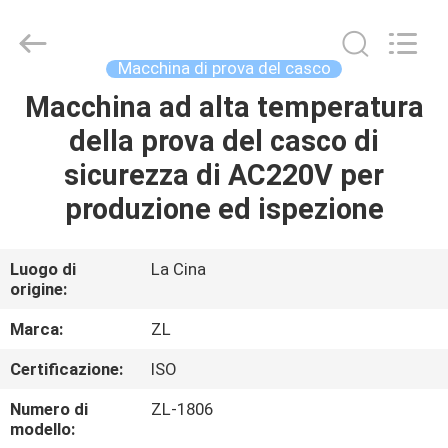
2026
Dongguan
Zhongli
Instrument
Technology
Macchina di prova del casco
Co.,
Ltd..
All
Macchina ad alta temperatura
CASA
Rights
Reserved.
della prova del casco di
PRODOTTI
sicurezza di AC220V per
produzione ed ispezione
VIDEO
Luogo di
La Cina
origine:
CIRCA
NOI
Marca:
ZL
Certificazione:
ISO
GIRO
Numero di
ZL-1806
DELLA
modello: