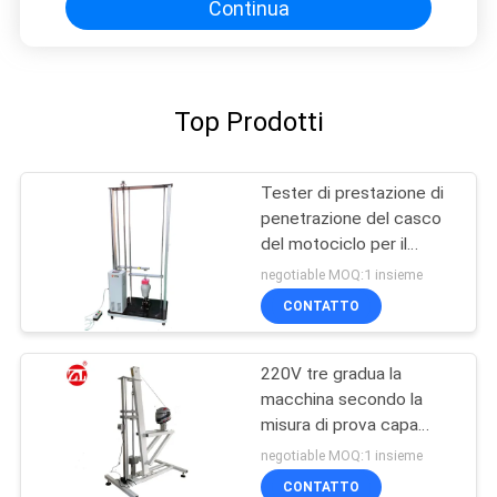
Continua
Top Prodotti
Tester di prestazione di
penetrazione del casco
del motociclo per il
casco pieno o mezzo
negotiable MOQ:1 insieme
CONTATTO
220V tre gradua la
macchina secondo la
misura di prova capa
della stabilità del
negotiable MOQ:1 insieme
dispositivo della
CONTATTO