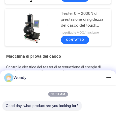
riparazione del casco
delle muffe
Tester 0 ~ 2000N di
prestazione di rigidezza
del casco del touch
screen dello SpA
negotiable MOQ:1 insieme
GB24429
CONTATTO
Macchina di prova del casco
Controllo elettrico del tester di attenuazione di energia di
impatto del casco della motocicletta
Wendy
Resistenza del casco del motociclo al tester di penetrazione
con NELLM2015 COME NZS 2063
11:51 AM
Strumento di misura del campo visivo del casco del motociclo
del visualizzatore digitale del LED
Good day, what product are you looking for?
Categorie popolari
Tutti