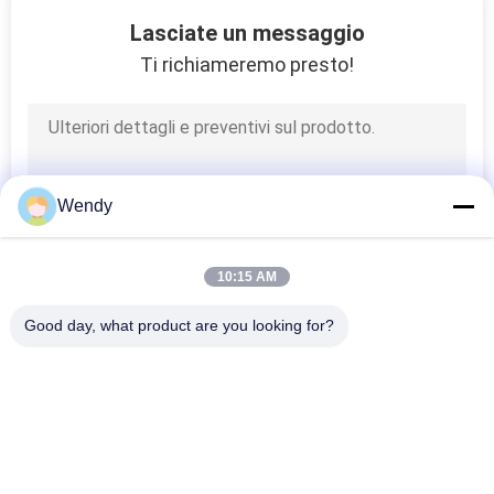
131
Lasciate un messaggio
macchina di prova
Ti richiameremo presto!
del tessuto
Wendy
91
10:15 AM
Macchina di prova
Good day, what product are you looking for?
del cavo
Categorie popolari
Tutti
Macchina Di Prova 
Macchina Di 
Di Gomma
Vulcanizzazione 
Della Stampa
94