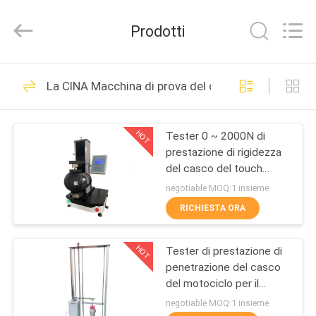
2026
Dongguan
Zhongli
Prodotti
Instrument
Technology
Co.,
Ltd..
All
CASA
268
Rights
La CINA Macchina di prova del casco
Reserved.
Macchina di prova
PRODOTTI
di gomma
HOT
Tester 0 ~ 2000N di
prestazione di rigidezza
VIDEO
del casco del touch
screen dello SpA
negotiable MOQ:1 insieme
GB24429
CIRCA
RICHIESTA ORA
43
NOI
Macchina di
HOT
Tester di prestazione di
penetrazione del casco
GIRO
vulcanizzazione
del motociclo per il
DELLA
casco pieno o mezzo
negotiable MOQ:1 insieme
della stampa