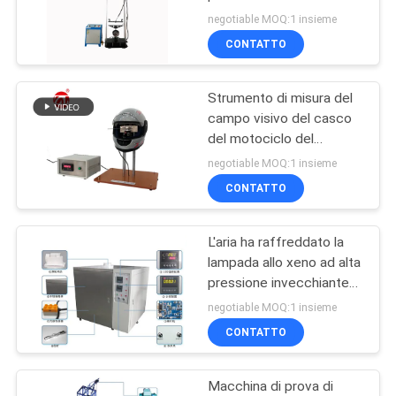
VR
NELLM2015 COME NZS
negotiable MOQ:1 insieme
2063
SHOW
CONTATTO
32
Miscelatore di
Strumento di misura del
MAPPA
campo visivo del casco
Banbury
DEL
del motociclo del
visualizzatore digitale del
SITO
negotiable MOQ:1 insieme
LED
CONTATTO
PRIVACY
L'aria ha raffreddato la
POLICY
33
lampada allo xeno ad alta
Macchina di prova
pressione invecchiante
UV di impulso di scarsità
negotiable MOQ:1 insieme
di trazione
della scatola 450W della
CONTATTO
rete di sicurezza
Macchina di prova di