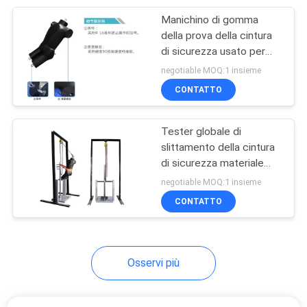
Manichino di gomma
105
della prova della cintura
Apparecchiatura di
di sicurezza usato per
impatto dinamico globale
negotiable MOQ:1 insieme
collaudo
ed il test di carico
CONTATTO
statico
d'imballaggio
Tester globale di
slittamento della cintura
di sicurezza materiale
51
d'acciaio di GB6096-
negotiable MOQ:1 insieme
Macchina di prova
2009 45#
CONTATTO
del casco
Osservi più