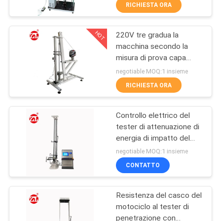
FABBRICA
RICHIESTA ORA
HOT
220V tre gradua la
CONTROLLO
70
macchina secondo la
DI
misura di prova capa
Un mulino di due
QUALITÀ
della stabilità del
negotiable MOQ:1 insieme
rotoli
dispositivo della
RICHIESTA ORA
riparazione del casco
CONTATTICI
delle muffe
Controllo elettrico del
tester di attenuazione di
NOTIZIE
energia di impatto del
90
casco della motocicletta
negotiable MOQ:1 insieme
RICHIEDA
Macchina universale
CONTATTO
UNA
di collaudo
Resistenza del casco del
CITAZIONE
motociclo al tester di
penetrazione con