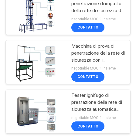
penetrazione di impatto
della rete di sicurezza di
106
GB 5725-2009 con il
negotiable MOQ:1 insieme
sollevamento elettrico
macchina del metal
CONTATTO
detector
Macchina di prova di
penetrazione della rete di
sicurezza con il
dispositivo di
negotiable MOQ:1 insieme
posizionamento unito
CONTATTO
208
universale
Camera Test
Tester ignifugo di
prestazione della rete di
ambientali
sicurezza automatica
dell'accensione di GB/T
negotiable MOQ:1 insieme
5455
CONTATTO