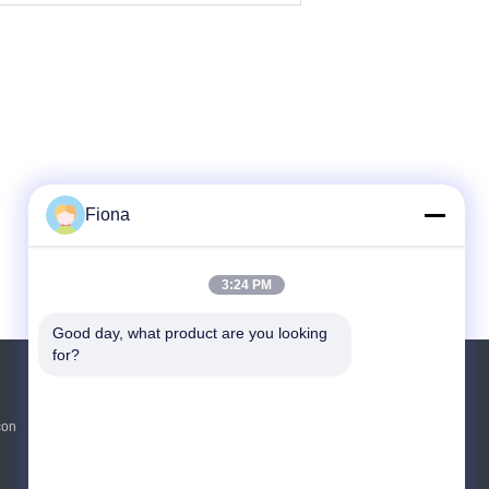
Fiona
3:24 PM
Good day, what product are you looking 
for?
Richiedere un preventivo
con
Invii
sgs