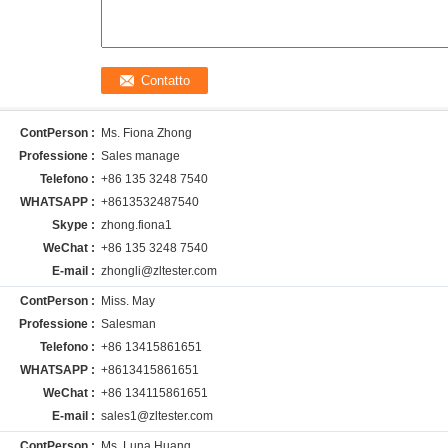
ContPerson :
Ms. Fiona Zhong
Professione :
Sales manage
Telefono :
+86 135 3248 7540
WHATSAPP :
+8613532487540
Skype :
zhong.fiona1
WeChat :
+86 135 3248 7540
E-mail :
zhongli@zltester.com
ContPerson :
Miss. May
Professione :
Salesman
Telefono :
+86 13415861651
WHATSAPP :
+8613415861651
WeChat :
+86 134115861651
E-mail :
sales1@zltester.com
ContPerson :
Ms. Luna Huang