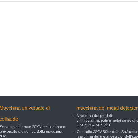
Macchina universale di
macchina del metal detector
Macchina dei prodotti
collaudo
chimici/farmaceutica metal detector 
il SUS 304/SUS 201
Servo tipo di prove 20KN della colonna
universale elettronica della macchina
Controllo 220V 50hz dello SpA della
due
macchina del metal detector dell'ago