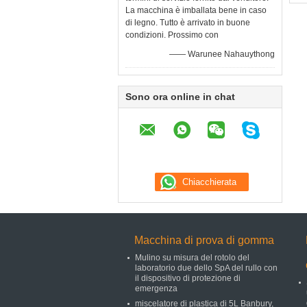
La macchina è imballata bene in caso
di legno. Tutto è arrivato in buone
condizioni. Prossimo con
—— Warunee Nahauythong
Sono ora online in chat
Macchina di prova di gomma
Mulino su misura del rotolo del
laboratorio due dello SpA del rullo con
il dispositivo di protezione di
emergenza
miscelatore di plastica di 5L Banbury,