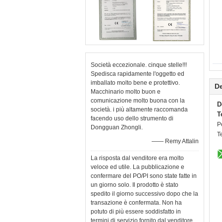
Società eccezionale. cinque stelle!!!
Spedisca rapidamente l'oggetto ed
imballato molto bene e protettivo.
De
Macchinario molto buon e
comunicazione molto buona con la
D
società. i più altamente raccomanda
T
facendo uso dello strumento di
P
Dongguan Zhongli.
T
—— Remy Attalin
La risposta dal venditore era molto
veloce ed utile. La pubblicazione e
confermare del PO/PI sono state fatte in
un giorno solo. Il prodotto è stato
spedito il giorno successivo dopo che la
transazione è confermata. Non ha
potuto di più essere soddisfatto in
termini di servizio fornito dal venditore.