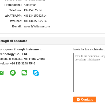
Professione :
Salesman
Telefono :
13415952714
WHATSAPP :
+8613415952714
WeChat :
+8613415952714
E-mail :
sales3@zltester.com
ttagli di contatto
ongguan Zhongli Instrument
Invia la tua richiesta
echnology Co., Ltd.
ersona di contatto:
Ms. Fiona Zhong
elefono:
+86 135 3248 7540