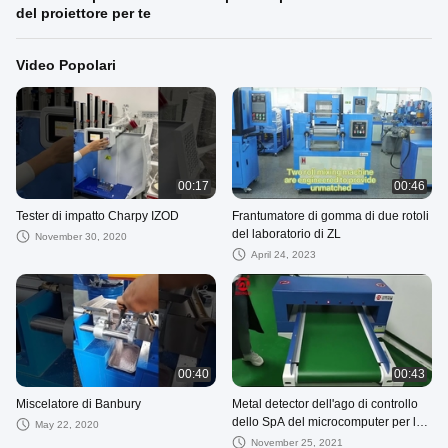
del proiettore per te
Video Popolari
00:17
00:46
Tester di impatto Charpy IZOD
Frantumatore di gomma di due rotoli
del laboratorio di ZL
November 30, 2020
April 24, 2023
00:40
00:43
Miscelatore di Banbury
Metal detector dell'ago di controllo
dello SpA del microcomputer per la
May 22, 2020
tuta protettiva, cuscino
November 25, 2021