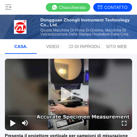
Chiacchierata
CONTATTO
Dongguan Zhongli Instrument Technology
Co., Ltd.
Qualità Macchina Di Prova Di Gomma, Macchina Di
Vulcanizzazione Della Stampa Produttore Dalla Cina
CASA.
VIDEO
ELENCO DI RIPRODUZIONE
SITO WEB
Presenta il proiettore verticale per campioni di misurazione