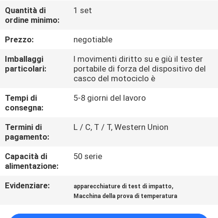
FABBRICA
Quantità di
1 set
ordine minimo:
CONTROLLO
Prezzo:
negotiable
DI
Imballaggi
I movimenti diritto su e giù il tester
QUALITÀ
particolari:
portabile di forza del dispositivo del
casco del motociclo è
Tempi di
5-8 giorni del lavoro
CONTATTICI
consegna:
Termini di
L / C, T / T, Western Union
NOTIZIE
pagamento:
Capacità di
50 serie
RICHIEDA
alimentazione:
UNA
Evidenziare:
,
apparecchiature di test di impatto
CITAZIONE
Macchina della prova di temperatura