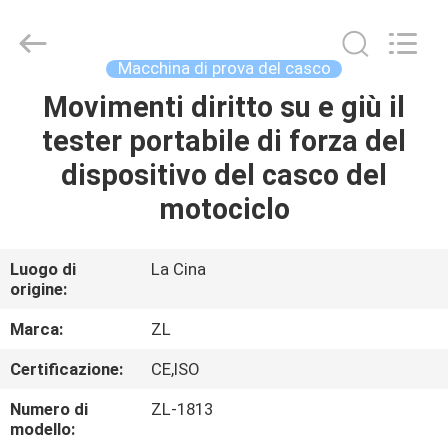
2026
Dongguan
Zhongli
Instrument
Technology
Macchina di prova del casco
Co.,
Ltd..
All
Movimenti diritto su e giù il
CASA
Rights
Reserved.
tester portabile di forza del
PRODOTTI
dispositivo del casco del
motociclo
VIDEO
Luogo di
La Cina
origine:
CIRCA
NOI
Marca:
ZL
Certificazione:
CE,ISO
GIRO
Numero di
ZL-1813
DELLA
modello: