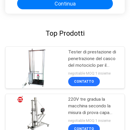
Continua
Top Prodotti
Tester di prestazione di
penetrazione del casco
del motociclo per il
casco pieno o mezzo
negotiable MOQ:1 insieme
CONTATTO
220V tre gradua la
macchina secondo la
misura di prova capa
della stabilità del
negotiable MOQ:1 insieme
dispositivo della
CONTATTO