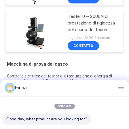
riparazione del casco
delle muffe
Tester 0 ~ 2000N di
prestazione di rigidezza
del casco del touch
screen dello SpA
negotiable MOQ:1 insieme
GB24429
CONTATTO
Macchina di prova del casco
Controllo elettrico del tester di attenuazione di energia di
impatto del casco della motocicletta
Fiona
Resistenza del casco del motociclo al tester di penetrazione
con NELLM2015 COME NZS 2063
4:02 AM
Strumento di misura del campo visivo del casco del motociclo
del visualizzatore digitale del LED
Good day, what product are you looking for?