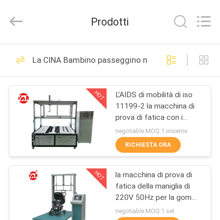
2026
Dongguan
Zhongli
Prodotti
Instrument
Technology
Co.,
Ltd..
All
CASA
268
Rights
La CINA Bambino passeggino macchina
Reserved.
Macchina di prova
PRODOTTI
di gomma
HOT
L'AIDS di mobilità di iso
11199-2 la macchina di
VIDEO
prova di fatica con i
doppi rulli
negotiable MOQ:1 insieme
CIRCA
RICHIESTA ORA
43
NOI
Macchina di
HOT
la macchina di prova di
fatica della maniglia di
GIRO
vulcanizzazione
220V 50Hz per la gomma
DELLA
della tela del
negotiable MOQ:1 set
della stampa