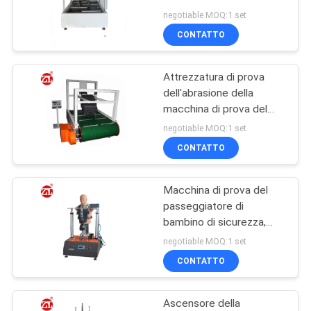
VR
utilizzata nelle industrie e
negotiable MOQ:1 set
nei settori di ispezione
SHOW
CONTATTO
32
Miscelatore di
Attrezzatura di prova
MAPPA
dell'abrasione della
Banbury
DEL
macchina di prova del
passeggiatore di
SITO
negotiable MOQ:1 set
bambino di distanza in
CONTATTO
miglia della passeggiata
PRIVACY
della carrozzina
Macchina di prova del
POLICY
33
passeggiatore di
Macchina di prova
bambino di sicurezza,
tester molle del
negotiable MOQ:1 set
di trazione
trasportatore del
CONTATTO
bambino elettronico
Ascensore della