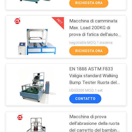
passeggiatore di
FABBRICA
RICHIESTA ORA
bambino trasporta la
cinghia disponibile
HOT
Macchina di camminata
CONTROLLO
70
Max. Load 200KG di
DI
prova di fatica dell'aiuto
Un mulino di due
QUALITÀ
del touch screen dello
negotiable MOQ:1 insieme
rotoli
SpA
RICHIESTA ORA
CONTATTICI
EN 1888 ASTM F833
Valigia standard Walking
NOTIZIE
Bump Tester Ruota del
90
bagaglio
UDS3200 MOQ:1 set
Equipaggiamento di
RICHIEDA
Macchina universale
CONTATTO
prova della resistenza al
UNA
rotolamento
di collaudo
Macchina di prova
CITAZIONE
dell'abrasione della ruota
del carretto del bambino