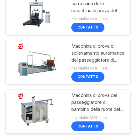
carrozzina della
macchina di prova del
106
passeggiatore di
negotiable MOQ:1 set
bambino di industria della
macchina del metal
CONTATTO
carrozzina e sotto il
detector
progetto
Macchina di prova di
sollevamento automatica
del passeggiatore di
bambino del sistema con
negotiable MOQ:1 set
il touch screen LCD
CONTATTO
208
Camera Test
Macchina di prova del
passeggiatore di
ambientali
bambino della ruota del
passeggiatore per le
negotiable MOQ:1 set
prove del Resitance di
CONTATTO
lucidatura