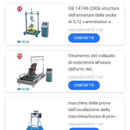
GB 14749-2006 struttura
105
dell'armatura della sedia
Apparecchiatura di
di 5,12 camminatori e
macchina di prova di
negotiable MOQ:1 set
collaudo
forza
CONTATTO
d'imballaggio
Strumento del collaudo
di resistenza all'usura
dell'urto del
51
passeggiatore,
negotiable MOQ:1 set
Macchina di prova
apparecchiatura di
CONTATTO
collaudo a ruote
del casco
dell'abrasione della valigia
macchina della prova
dell'oscillazione della
macchina/borsa di prova
del passeggiatore di
negotiable MOQ:1 set
bambino 50HZ