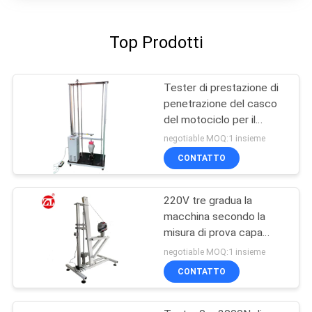
Top Prodotti
Tester di prestazione di
penetrazione del casco
del motociclo per il
casco pieno o mezzo
negotiable MOQ:1 insieme
CONTATTO
220V tre gradua la
macchina secondo la
misura di prova capa
della stabilità del
negotiable MOQ:1 insieme
dispositivo della
CONTATTO
riparazione del casco
delle muffe