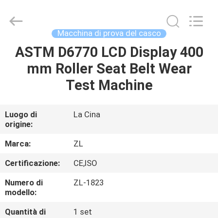
2026
Dongguan
Zhongli
Instrument
Technology
Macchina di prova del casco
Co.,
Ltd..
All
ASTM D6770 LCD Display 400
CASA
Rights
Reserved.
mm Roller Seat Belt Wear
PRODOTTI
Test Machine
VIDEO
Luogo di
La Cina
origine:
CIRCA
Marca:
ZL
NOI
Certificazione:
CE,ISO
Numero di
ZL-1823
GIRO
modello:
DELLA
Quantità di
1 set