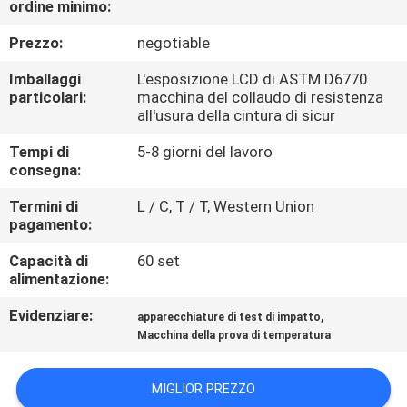
ordine minimo:
FABBRICA
Prezzo:
negotiable
CONTROLLO
Imballaggi
L'esposizione LCD di ASTM D6770
DI
particolari:
macchina del collaudo di resistenza
all'usura della cintura di sicur
QUALITÀ
Tempi di
5-8 giorni del lavoro
consegna:
CONTATTICI
Termini di
L / C, T / T, Western Union
pagamento:
NOTIZIE
Capacità di
60 set
alimentazione:
RICHIEDA
Evidenziare:
,
apparecchiature di test di impatto
UNA
Macchina della prova di temperatura
CITAZIONE
MIGLIOR PREZZO