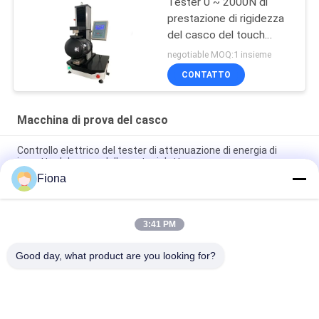
Tester 0 ~ 2000N di
prestazione di rigidezza
del casco del touch
screen dello SpA
negotiable MOQ:1 insieme
GB24429
CONTATTO
Macchina di prova del casco
Controllo elettrico del tester di attenuazione di energia di
impatto del casco della motocicletta
Fiona
Resistenza del casco del motociclo al tester di penetrazione
con NELLM2015 COME NZS 2063
3:41 PM
Strumento di misura del campo visivo del casco del motociclo
del visualizzatore digitale del LED
Good day, what product are you looking for?
Categorie popolari
Tutti