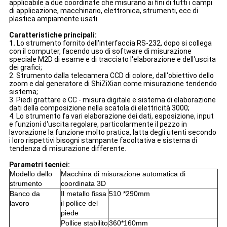
applicabile a due coordinate che misurano ai fini di tutti i campi
di applicazione, macchinario, elettronica, strumenti, ecc di
plastica ampiamente usati.
Caratteristiche principali:
1.
Lo strumento fornito dell'interfaccia RS-232, dopo si collega
con il computer, facendo uso di software di misurazione
speciale M2D di esame e di tracciato l'elaborazione e dell'uscita
dei grafici;
2. Strumento dalla telecamera CCD di colore, dall'obiettivo dello
zoom e dal generatore di ShiZiXian come misurazione tendendo
sistema;
3. Piedi grattare e CC - misura digitale e sistema di elaborazione
dati della composizione nella scatola di elettricità 3000;
4. Lo strumento fa vari elaborazione dei dati, esposizione, input
e funzioni d'uscita regolare, particolarmente il pezzo in
lavorazione la funzione molto pratica, latta degli utenti secondo
i loro rispettivi bisogni stampante facoltativa e sistema di
tendenza di misurazione differente.
Parametri tecnici:
Modello dello
Macchina di misurazione automatica di
strumento
coordinata 3D
Banco da
Il metallo fissa
510 *290mm
lavoro
il pollice del
piede
Pollice stabilito
360*160mm