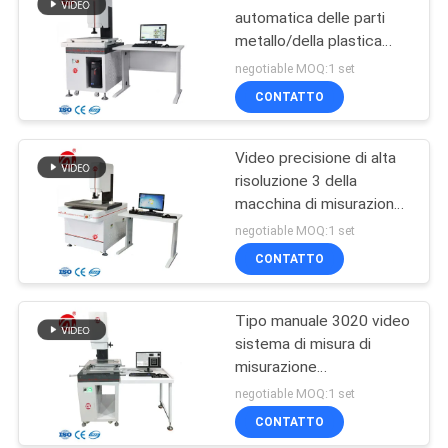
automatica delle parti
metallo/della plastica
video per due coordinate
negotiable MOQ:1 set
CONTATTO
Video precisione di alta
risoluzione 3 della
macchina di misurazione
REICA 2.5D + L/75
negotiable MOQ:1 set
micron
CONTATTO
Tipo manuale 3020 video
sistema di misura di
misurazione
multifunzionale del
negotiable MOQ:1 set
software
CONTATTO