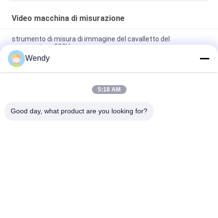
Video macchina di misurazione
strumento di misura di immagine del cavalletto del
servomotore 220V
Wendy
video telecamera CCD manuale di colore della macchina di
misurazione 3D/sistema di misura ottico
5:18 AM
Macchinario/macchina misurazione ottica di elettronica 3D
video VMM
Good day, what product are you looking for?
Categorie popolari
Tutti
Macchina Di Prova 
Macchina Di 
Di Gomma
Vulcanizzazione 
Della Stampa
Un Mulino Di Due 
Macchina Universale 
Rotoli
Di Collaudo
Miscelatore Di 
Macchina Di Prova 