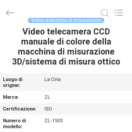
2026
Dongguan
Zhongli
Instrument
Technology
Video macchina di misurazione
Co.,
Ltd..
All
Video telecamera CCD
CASA
Rights
Reserved.
manuale di colore della
PRODOTTI
macchina di misurazione
3D/sistema di misura ottico
VIDEO
Luogo di
La Cina
origine:
CIRCA
NOI
Marca:
ZL
Certificazione:
ISO
GIRO
Numero di
ZL-1503
DELLA
modello: