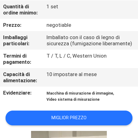
FABBRICA
Quantità di
1 set
ordine minimo:
CONTROLLO
Prezzo:
negotiable
DI
Imballaggi
Imballato con il caso di legno di
QUALITÀ
particolari:
sicurezza (fumigazione liberamente)
Termini di
T / T, L / C, Western Union
pagamento:
CONTATTICI
Capacità di
10 impostare al mese
alimentazione:
NOTIZIE
Evidenziare:
,
Macchina di misurazione di immagine
Video sistema di misurazione
RICHIEDA
UNA
MIGLIOR PREZZO
CITAZIONE