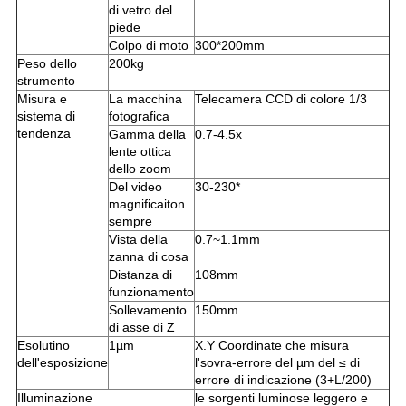
di vetro del
piede
Colpo di moto
300*200mm
Peso dello
200kg
strumento
Misura e
La macchina
Telecamera CCD di colore 1/3
sistema di
fotografica
tendenza
Gamma della
0.7-4.5x
lente ottica
dello zoom
Del video
30-230*
magnificaiton
sempre
Vista della
0.7~1.1mm
zanna di cosa
Distanza di
108mm
funzionamento
Sollevamento
150mm
di asse di Z
Esolutino
1µm
X.Y Coordinate che misura
dell'esposizione
l'sovra-errore del µm del ≤ di
errore di indicazione (3+L/200)
Illuminazione
le sorgenti luminose leggero e