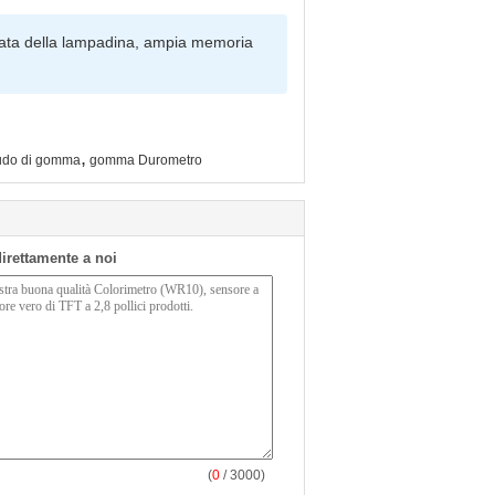
urata della lampadina, ampia memoria
,
audo di gomma
gomma Durometro
 direttamente a noi
(
0
/ 3000)