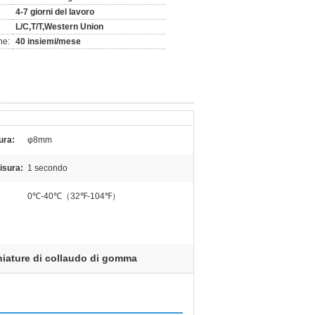
4-7 giorni del lavoro
L/C,T/T,Western Union
ne:
40 insiemi/mese
ura:
φ8mm
misura:
1 secondo
0℃-40℃（32℉-104℉）
iature di collaudo di gomma