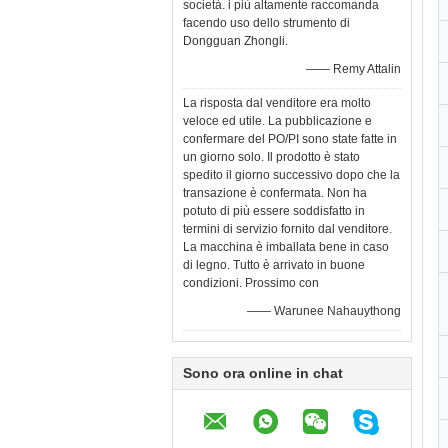
società. i più altamente raccomanda
facendo uso dello strumento di
Dongguan Zhongli.
—— Remy Attalin
La risposta dal venditore era molto
veloce ed utile. La pubblicazione e
confermare del PO/PI sono state fatte in
un giorno solo. Il prodotto è stato
spedito il giorno successivo dopo che la
transazione è confermata. Non ha
potuto di più essere soddisfatto in
termini di servizio fornito dal venditore.
La macchina è imballata bene in caso
di legno. Tutto è arrivato in buone
condizioni. Prossimo con
—— Warunee Nahauythong
Sono ora online in chat