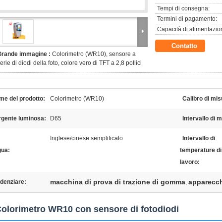
Tempi di consegna:
Termini di pagamento:
Capacità di alimentazio
Contatto
Grande immagine :
Colorimetro (WR10), sensore a
erie di diodi della foto, colore vero di TFT a 2,8 pollici
me del prodotto:
Colorimetro (WR10)
Calibro di mis
rgente luminosa:
D65
Intervallo di 
Inglese/cinese semplificato
Intervallo di
gua:
temperature di
lavoro:
macchina di prova di trazione di gomma
apparecch
denziare:
,
olorimetro WR10 con sensore di fotodiodi