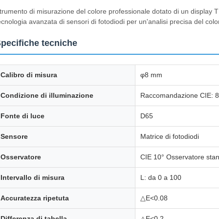
trumento di misurazione del colore professionale dotato di un display T
ecnologia avanzata di sensori di fotodiodi per un'analisi precisa del colo
pecifiche tecniche
Calibro di misura
φ8 mm
Condizione di illuminazione
Raccomandazione CIE: 8
Fonte di luce
D65
Sensore
Matrice di fotodiodi
Osservatore
CIE 10° Osservatore sta
Intervallo di misura
L: da 0 a 100
Accuratezza ripetuta
△E<0.08
Differenza di tabella
△E<0.2