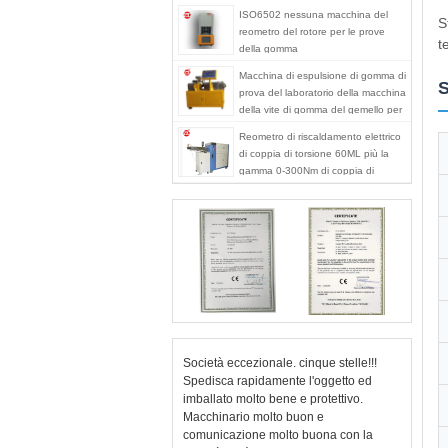
ISO6502 nessuna macchina del
S
reometro del rotore per le prove
t
della gomma
Macchina di espulsione di gomma di
S
prova del laboratorio della macchina
della vite di gomma del gemello per
PA del PC del PVC
Reometro di riscaldamento elettrico
di coppia di torsione 60ML più la
gamma 0-300Nm di coppia di
torsione del miscelatore
Società eccezionale. cinque stelle!!!
Spedisca rapidamente l'oggetto ed
imballato molto bene e protettivo.
Macchinario molto buon e
comunicazione molto buona con la