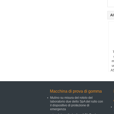
Al
m
u
AS
Macchina di prova di gomma
Mulino su misura del rotolo del
laboratorio due dello SpA del rullo con
il dispositivo di protezione di
emergenza