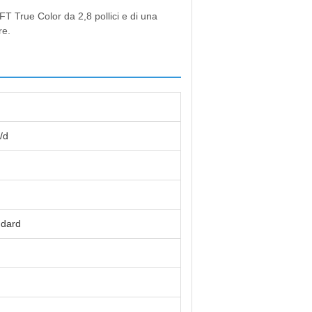
FT True Color da 2,8 pollici e di una
re.
/d
ndard