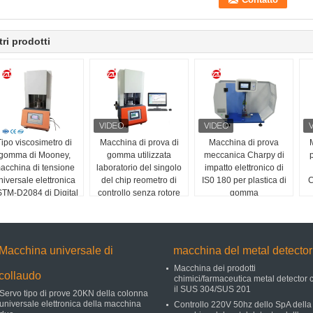
tri prodotti
Tipo viscosimetro di
Macchina di prova di
Macchina di prova
gomma di Mooney,
gomma utilizzata
meccanica Charpy di
acchina di tensione
laboratorio del singolo
impatto elettronico di
niversale elettronica
del chip reometro di
IS0 180 per plastica di
C
TM-D2084 di Digital
controllo senza rotore
gomma
Macchina universale di
macchina del metal detector
Macchina dei prodotti
collaudo
chimici/farmaceutica metal detector 
il SUS 304/SUS 201
Servo tipo di prove 20KN della colonna
universale elettronica della macchina
Controllo 220V 50hz dello SpA della