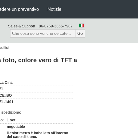
edere un preventivo
Notizie
Sales & Support：
86-0769-3365-7987
Go
ollici
 foto, colore vero di TFT a
La Cina
ZL
CE,ISO
ZL-1401
 spedizione:
mo:
1 set
negotiable
Il colorimetro è imballato all'interno
del caso di legno.