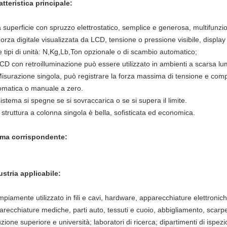
atteristica principale:
la superficie con spruzzo elettrostatico, semplice e generosa, multifun
Forza digitale visualizzata da LCD, tensione o pressione visibile, displ
e tipi di unità: N,Kg,Lb,Ton opzionale o di scambio automatico;
LCD con retroilluminazione può essere utilizzato in ambienti a scarsa lu
Misurazione singola, può registrare la forza massima di tensione e comp
omatica o manuale a zero.
sistema si spegne se si sovraccarica o se si supera il limite.
struttura a colonna singola è bella, sofisticata ed economica.
ma corrispondente:
ustria applicabile:
piamente utilizzato in fili e cavi, hardware, apparecchiature elettronic
recchiature mediche, parti auto, tessuti e cuoio, abbigliamento, scarpe,p
uzione superiore e università; laboratori di ricerca; dipartimenti di ispezio