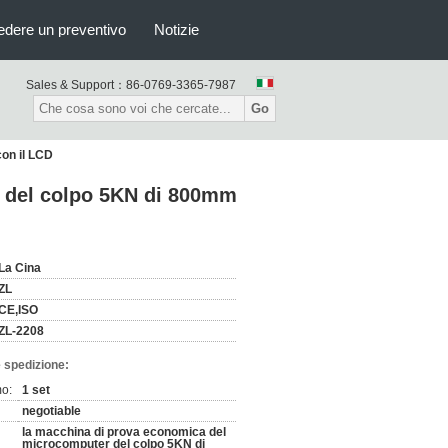
edere un preventivo
Notizie
Sales & Support：
86-0769-3365-7987
Go
on il LCD
 del colpo 5KN di 800mm
La Cina
ZL
CE,ISO
ZL-2208
 spedizione:
mo:
1 set
negotiable
la macchina di prova economica del
microcomputer del colpo 5KN di