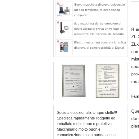
Servo macchina di prove universale
ad alta temperatura del desktop
computer
tipo macchina del servomotore di
Ria
500N Digital di prova universale di
resistenza alla trazione del tessuto
ZL-
Elettro - macchina concreta idraulica
ZL-
di prova di compressibilità di Digital
comb
misu
spo
prov
meta
Fun
Ques
Società eccezionale. cinque stelle!!!
Spedisca rapidamente l'oggetto ed
due 
imballato molto bene e protettivo.
plas
Macchinario molto buon e
comunicazione molto buona con la