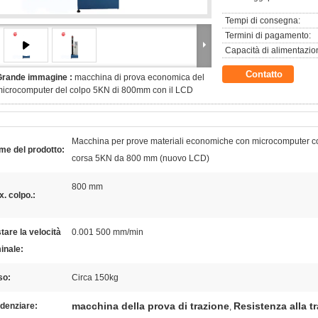
Tempi di consegna:
Termini di pagamento:
Capacità di alimentazio
Contatto
Grande immagine :
macchina di prova economica del
icrocomputer del colpo 5KN di 800mm con il LCD
Macchina per prove materiali economiche con microcomputer c
me del prodotto:
corsa 5KN da 800 mm (nuovo LCD)
800 mm
. colpo.:
tare la velocità
0.001 500 mm/min
inale:
so:
Circa 150kg
macchina della prova di trazione
Resistenza alla t
denziare:
,