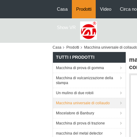
Casa
Prodotti
Video
Circa no
Show VR
Casa
Prodotti
Macchina universale di collaud
TUTTI I PRODOTTI
ma
co
Macchina di prova di gomma
Macchina di vulcanizzazione della
stampa
Un mulino di due rotoli
Macchina universale di collaudo
Miscelatore di Banbury
Macchina di prova di trazione
macchina del metal detector