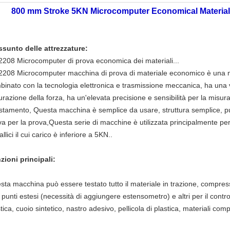
800 mm Stroke 5KN Microcomputer Economical Material
ssunto delle attrezzature:
2208 Microcomputer di prova economica dei materiali...
2208 Microcomputer macchina di prova di materiale economico è una n
inato con la tecnologia elettronica e trasmissione meccanica, ha una ve
razione della forza, ha un'elevata precisione e sensibilità per la misuraz
stamento, Questa macchina è semplice da usare, struttura semplice, pu
a per la prova,Questa serie di macchine è utilizzata principalmente per 
llici il cui carico è inferiore a 5KN..
zioni principali:
ta macchina può essere testato tutto il materiale in trazione, compress
punti estesi (necessità di aggiungere estensometro) e altri per il contro
tica, cuoio sintetico, nastro adesivo, pellicola di plastica, materiali compos