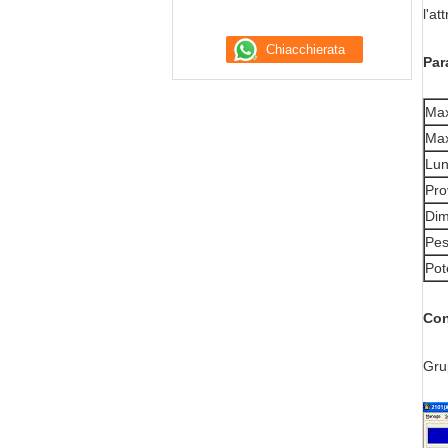
l'at
Par
Max
Max
Lun
Pro
Dim
Pe
Pot
Con
Gru