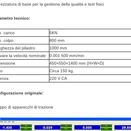
trezzatura di base per la gestione della qualità e test fisici
ametro tecnico:
. carico
5KN
. colpo
800 mm
ghezza del pilastro
1000 mm
vare la velocità nominale
0.001 500 mm/min
ensione
450×550×1400 mm (H×W×D)
so
Circa 150 kg.
enza
220 V CA
figurazione originale:
ppo di apparecchi di trazione