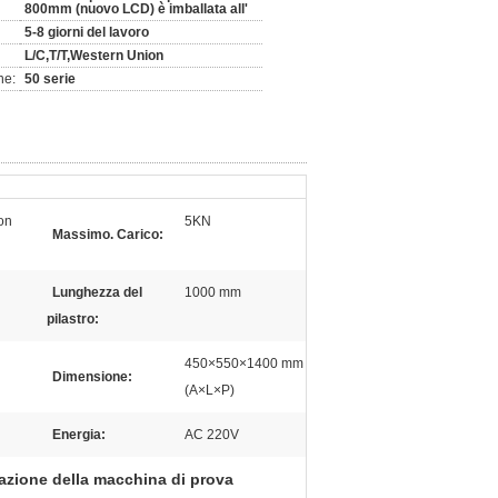
800mm (nuovo LCD) è imballata all'
5-8 giorni del lavoro
L/C,T/T,Western Union
ne:
50 serie
on
5KN
Massimo. Carico:
Lunghezza del
1000 mm
pilastro:
450×550×1400 mm
Dimensione:
(A×L×P)
Energia:
AC 220V
razione della macchina di prova