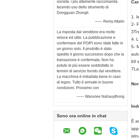
società. i più altamente raccomanda
Car
facendo uso dello strumento di
Dongguan Zhongli.
1. 
—— Remy Attalin
2- 
3Tr
La risposta dal venditore era molto
veloce ed utile. La pubblicazione e
4. 
confermare del PO/PI sono state fatte in
5- 
un giorno solo. Il prodotto è stato
aut
spedito il giorno successivo dopo che la
transazione è confermata. Non ha
6Il 
potuto di più essere soddisfatto in
7La 
termini di servizio fornito dal venditore.
La macchina è imballata bene in caso
di legno. Tutto è arrivato in buone
Nor
condizioni. Prossimo con
—— Warunee Nahauythong
Ind
Sono ora online in chat
È am
appa
istr