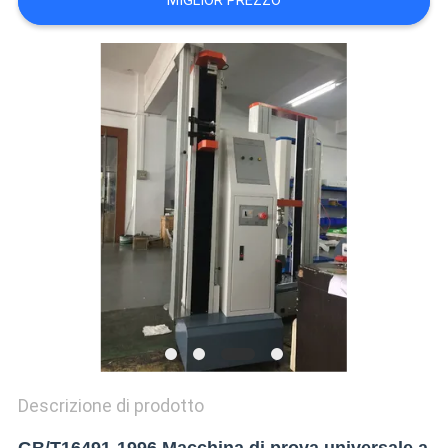
MIGLIOR PREZZO
VR
SHOW
SITEMAP
PRIVACY
POLICY
Descrizione di prodotto