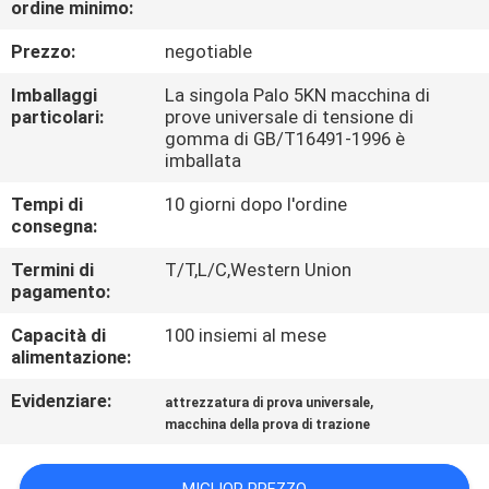
ordine minimo:
FABBRICA
Prezzo:
negotiable
CONTROLLO
Imballaggi
La singola Palo 5KN macchina di
DI
particolari:
prove universale di tensione di
gomma di GB/T16491-1996 è
QUALITÀ
imballata
Tempi di
10 giorni dopo l'ordine
CONTATTICI
consegna:
Termini di
T/T,L/C,Western Union
pagamento:
NOTIZIE
Capacità di
100 insiemi al mese
alimentazione:
RICHIEDA
UNA
Evidenziare:
,
attrezzatura di prova universale
macchina della prova di trazione
CITAZIONE