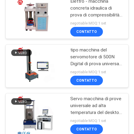
Elettro - macchina
concreta idraulica di
prova di compressibilità
di Digital
negotiable MOQ:1 set
CONTATTO
tipo macchina del
servomotore di 500N
Digital di prova universale
di resistenza alla trazione
negotiable MOQ:1 set
del tessuto
CONTATTO
Servo macchina di prove
universale ad alta
temperatura del desktop
computer
negotiable MOQ:1 set
CONTATTO