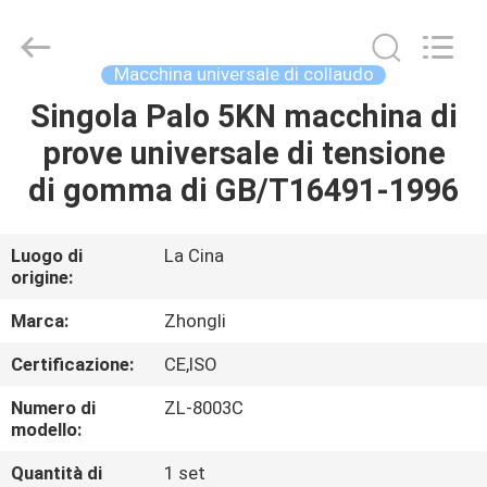
2026
Dongguan
Zhongli
Instrument
Technology
Macchina universale di collaudo
Co.,
Ltd..
All
Singola Palo 5KN macchina di
CASA
Rights
Reserved.
prove universale di tensione
PRODOTTI
di gomma di GB/T16491-1996
VIDEO
Luogo di
La Cina
origine:
CIRCA
Marca:
Zhongli
NOI
Certificazione:
CE,ISO
Numero di
ZL-8003C
GIRO
modello:
DELLA
Quantità di
1 set