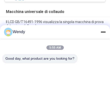
Macchina universale di collaudo
Il LCD GB/T16491-1996 visualizza la singola macchina di prova
di trazione della colonna
Wendy
Macchina di prova di trazione di gomma elettronica, macchina
di prova del tessuto del tessuto 5KN
5:55 AM
Strumento di resistenza alla trazione dell'universale del
tessuto, macchina di prova del tessuto 1KN UTM
Good day, what product are you looking for?
Categorie popolari
Tutti
Macchina Di Prova 
Macchina Di 
Di Gomma
Vulcanizzazione 
Della Stampa
Un Mulino Di Due 
Macchina Universale 
Rotoli
Di Collaudo