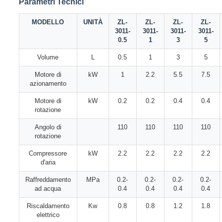
Parametri Tecnici
MODELLO
UNITÀ
ZL-
ZL-
ZL-
ZL-
3011-
3011-
3011-
3011-
0.5
1
3
5
Volume
L
0.5
1
3
5
Motore di
kW
1
2.2
5.5
7.5
azionamento
Motore di
kW
0.2
0.2
0.4
0.4
rotazione
Angolo di
110
110
110
110
rotazione
Compressore
kW
2.2
2.2
2.2
2.2
d'aria
Raffreddamento
MPa
0.2-
0.2-
0.2-
0.2-
ad acqua
0.4
0.4
0.4
0.4
Riscaldamento
Kw
0.8
0.8
1.2
1.8
elettrico