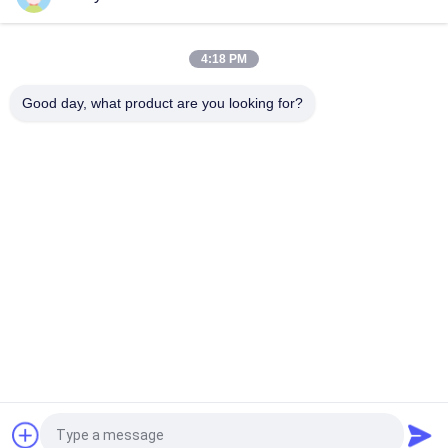
Impastatore della dispersione del laboratorio 1L/miscelatore
efficienti di Banbury adatto a ambientale
4:18 PM
3 L impastatore della dispersione del laboratorio/miscelatore
ad alto rendimento di Banbury facile ricaricare e pulire
Good day, what product are you looking for?
Categorie popolari
Tutti
Macchina Di Prova 
Macchina Di 
Di Gomma
Vulcanizzazione 
Della Stampa
Un Mulino Di Due 
Macchina Universale 
Rotoli
Di Collaudo
Miscelatore Di 
Macchina Di Prova 
Banbury
Di Trazione
Macchina Del Metal 
Camera Test 
Detector
Ambientali
Richiedi un preventivo