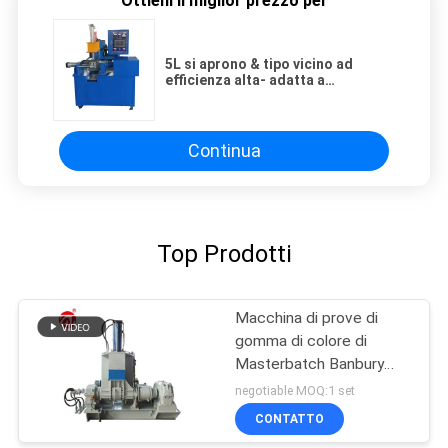
Ottieni il miglior prezzo per
5L si aprono & tipo vicino ad
efficienza alta- adatta a
ambientale del miscelatore
interno
Continua
Top Prodotti
Macchina di prove di
gomma di colore di
Masterbatch Banbury
dell'impastatore di
negotiable MOQ:1 set
plastica del miscelatore
CONTATTO