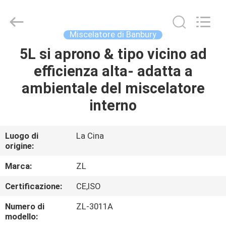
2026
Dongguan
Zhongli
Instrument
Technology
Miscelatore di Banbury
Co.,
Ltd..
All
5L si aprono & tipo vicino ad
CASA
Rights
Reserved.
efficienza alta- adatta a
PRODOTTI
ambientale del miscelatore
interno
VIDEO
Luogo di
La Cina
origine:
CIRCA
NOI
Marca:
ZL
Certificazione:
CE,ISO
GIRO
Numero di
ZL-3011A
DELLA
modello: