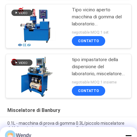
Tipo vicino aperto
macchina di gomma del
laboratorio
dell'impastatore del
negotiable MOQ:1 set
miscelatore della
CONTATTO
dispersione della plastica
tipo impastatore della
dispersione del
laboratorio, miscelatore
di Aperto fine di 1L 3L 5L
negotiable MOQ:1 insieme
di Banbury
CONTATTO
Miscelatore di Banbury
0.1L - macchina di prova di gomma 0.3L/piccolo miscelatore
del laboratorio con il compressore d'aria
Wendy