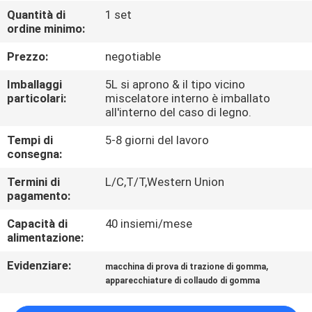
FABBRICA
Quantità di
1 set
ordine minimo:
CONTROLLO
Prezzo:
negotiable
DI
Imballaggi
5L si aprono & il tipo vicino
QUALITÀ
particolari:
miscelatore interno è imballato
all'interno del caso di legno.
Tempi di
5-8 giorni del lavoro
CONTATTICI
consegna:
Termini di
L/C,T/T,Western Union
NOTIZIE
pagamento:
Capacità di
40 insiemi/mese
RICHIEDA
alimentazione:
UNA
Evidenziare:
,
macchina di prova di trazione di gomma
CITAZIONE
apparecchiature di collaudo di gomma