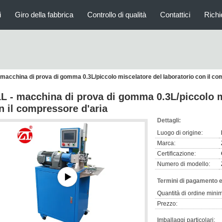
i
Giro della fabbrica
Controllo di qualità
Contattici
Richi
- macchina di prova di gomma 0.3L/piccolo miscelatore del laboratorio con il co
1L - macchina di prova di gomma 0.3L/piccolo m
n il compressore d'aria
Dettagli:
Luogo di origine:
Marca:
Certificazione:
Numero di modello:
Termini di pagamento e
Quantità di ordine mini
Prezzo:
Imballaggi particolari: