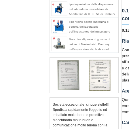
tipo impastatore della dispersione
del laboratorio, miscelatore di
0.
Aperto fine di 1L 3L 5L di Banbury
co
Tipo vicino aperto macchina di
gomma del laboratorio
0.1
dell'impastatore del miscelatore
della dispersione della plastica
Macchina di prove di gomma di
Ria
colore di Masterbatch Banbury
dell'impastatore di plastica del
Com
miscelatore
pre
all'
e da
dell
plas
App
Que
Società eccezionale. cinque stelle!!!
cord
Spedisca rapidamente l'oggetto ed
comp
imballato molto bene e protettivo.
Macchinario molto buon e
Car
comunicazione molto buona con la