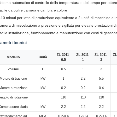
istema automatico di controllo della temperatura e del tempo per ottener
acile da pulire camera e cambiare colore
-10 minuti per lotto di produzione equivalente a 2 unità di macchine di
amera di miscelazione a pressione e sigillata per elevate prestazioni d
acile installazione, funzionamento e manutenzione con costi di gestione 
ametri tecnici
ZL-3011-
ZL-3011-
ZL-3011-
ZL
Modello
Unità
0.5
1
3
Volume
L
0.5
1
3
Motore di trazione
kW
1
2.2
5.5
Motore a rotazione
kW
0.2
0.2
0.4
Angolo di rotazione
110
110
110
Compressore d'aria
kW
2.2
2.2
2.2
raffreddamento ad
MPA
0.2-0.4
0.2-0.4
0.2-0.4
0