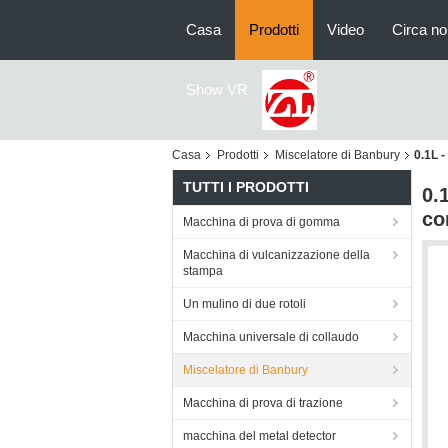
Casa
Prodotti
Video
Circa no
Show VR
Casa
Prodotti
Miscelatore di Banbury
0.1L 
TUTTI I PRODOTTI
0.
co
Macchina di prova di gomma
Macchina di vulcanizzazione della
stampa
Un mulino di due rotoli
Macchina universale di collaudo
Miscelatore di Banbury
Macchina di prova di trazione
macchina del metal detector