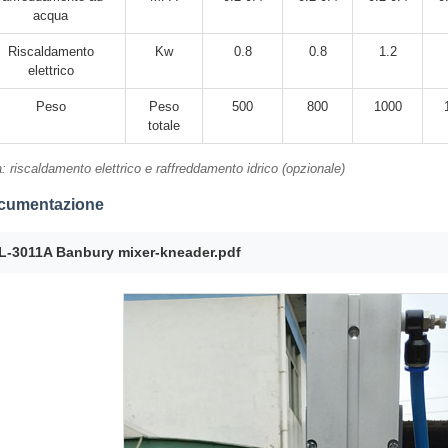
acqua
Riscaldamento
Kw
0.8
0.8
1.2
elettrico
Peso
Peso
500
800
1000
totale
: riscaldamento elettrico e raffreddamento idrico (opzionale)
cumentazione
L-3011A Banbury mixer-kneader.pdf