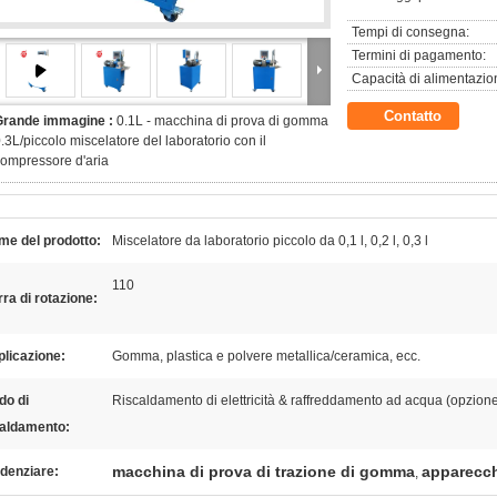
Tempi di consegna:
Termini di pagamento:
Capacità di alimentazio
Contatto
Grande immagine :
0.1L - macchina di prova di gomma
.3L/piccolo miscelatore del laboratorio con il
ompressore d'aria
me del prodotto:
Miscelatore da laboratorio piccolo da 0,1 l, 0,2 l, 0,3 l
110
ra di rotazione:
licazione:
Gomma, plastica e polvere metallica/ceramica, ecc.
do di
Riscaldamento di elettricità & raffreddamento ad acqua (opzion
caldamento:
macchina di prova di trazione di gomma
apparecch
denziare:
,