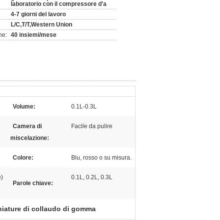
laboratorio con il compressore d'a
4-7 giorni del lavoro
L/C,T/T,Western Union
ne:
40 insiemi/mese
Volume:
0.1L-0.3L
Camera di
Facile da pulire
miscelazione:
Colore:
Blu, rosso o su misura.
e)
0.1L, 0.2L, 0.3L
Parole chiave:
iature di collaudo di gomma