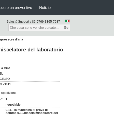
edere un preventivo
Notizie
Sales & Support：
86-0769-3365-7987
Go
mpressore d'aria
iscelatore del laboratorio
La Cina
ZL
CE,ISO
ZL-3011
 spedizione:
mo:
1
negotiable
0.1L - la macchina di prova di
gomma 0.3L/piccolo miscelatore del