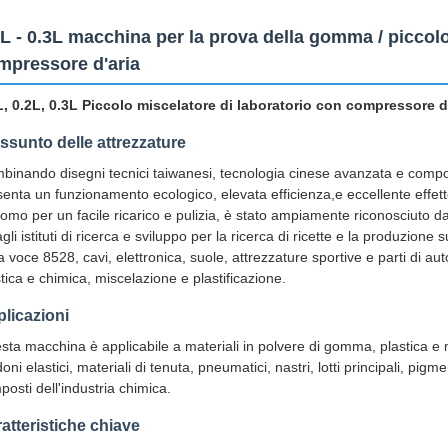
1L - 0.3L macchina per la prova della gomma / piccolo
mpressore d'aria
L, 0.2L, 0.3L Piccolo miscelatore di laboratorio con compressore d
ssunto delle attrezzature
binando disegni tecnici taiwanesi, tecnologia cinese avanzata e compon
senta un funzionamento ecologico, elevata efficienza,e eccellente effet
uomo per un facile ricarico e pulizia, è stato ampiamente riconosciuto dai
gli istituti di ricerca e sviluppo per la ricerca di ricette e la produzione
a voce 8528, cavi, elettronica, suole, attrezzature sportive e parti di 
tica e chimica, miscelazione e plastificazione.
licazioni
sta macchina è applicabile a materiali in polvere di gomma, plastica e m
oni elastici, materiali di tenuta, pneumatici, nastri, lotti principali, pigme
osti dell'industria chimica.
atteristiche chiave