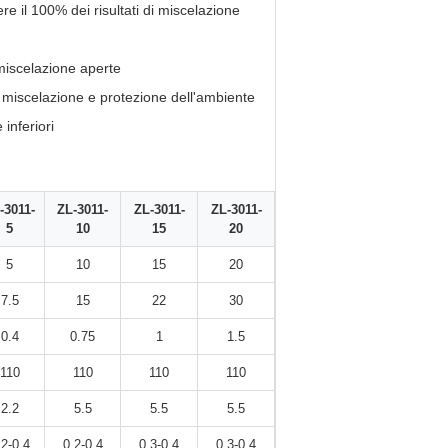
e il 100% dei risultati di miscelazione
 miscelazione aperte
i miscelazione e protezione dell'ambiente
inferiori
-3011-
ZL-3011-
ZL-3011-
ZL-3011-
5
10
15
20
5
10
15
20
7.5
15
22
30
0.4
0.75
1
1.5
110
110
110
110
2.2
5.5
5.5
5.5
.2-0.4
0.2-0.4
0.3-0.4
0.3-0.4