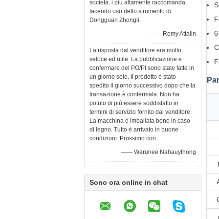
società. i più altamente raccomanda
S
facendo uso dello strumento di
F
Dongguan Zhongli.
6
—— Remy Attalin
C
La risposta dal venditore era molto
veloce ed utile. La pubblicazione e
F
confermare del PO/PI sono state fatte in
un giorno solo. Il prodotto è stato
Par
spedito il giorno successivo dopo che la
transazione è confermata. Non ha
potuto di più essere soddisfatto in
termini di servizio fornito dal venditore.
La macchina è imballata bene in caso
di legno. Tutto è arrivato in buone
condizioni. Prossimo con
—— Warunee Nahauythong
Sono ora online in chat