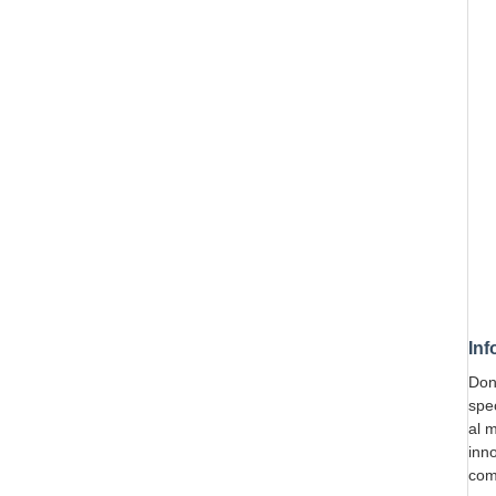
Inf
Don
spe
al 
inn
comp