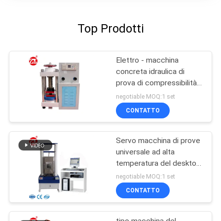
Top Prodotti
Elettro - macchina
concreta idraulica di
prova di compressibilità
di Digital
negotiable MOQ:1 set
CONTATTO
Servo macchina di prove
universale ad alta
temperatura del desktop
computer
negotiable MOQ:1 set
CONTATTO
tipo macchina del