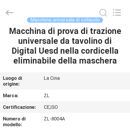
2026
Dongguan
Zhongli
Instrument
Technology
Macchina universale di collaudo
Co.,
Ltd..
All
Macchina di prova di trazione
CASA
Rights
Reserved.
universale da tavolino di
PRODOTTI
Digital Uesd nella cordicella
eliminabile della maschera
VIDEO
Luogo di
La Cina
origine:
CIRCA
NOI
Marca:
ZL
Certificazione:
CE,ISO
GIRO
Numero di
ZL-8004A
DELLA
modello: