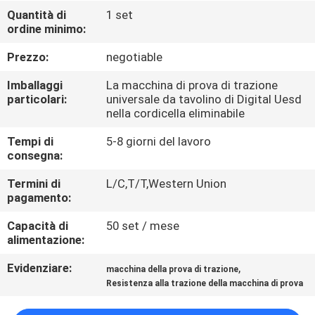
FABBRICA
Quantità di
1 set
ordine minimo:
CONTROLLO
Prezzo:
negotiable
DI
Imballaggi
La macchina di prova di trazione
QUALITÀ
particolari:
universale da tavolino di Digital Uesd
nella cordicella eliminabile
Tempi di
5-8 giorni del lavoro
CONTATTICI
consegna:
Termini di
L/C,T/T,Western Union
NOTIZIE
pagamento:
Capacità di
50 set / mese
RICHIEDA
alimentazione:
UNA
Evidenziare:
,
macchina della prova di trazione
CITAZIONE
Resistenza alla trazione della macchina di prova