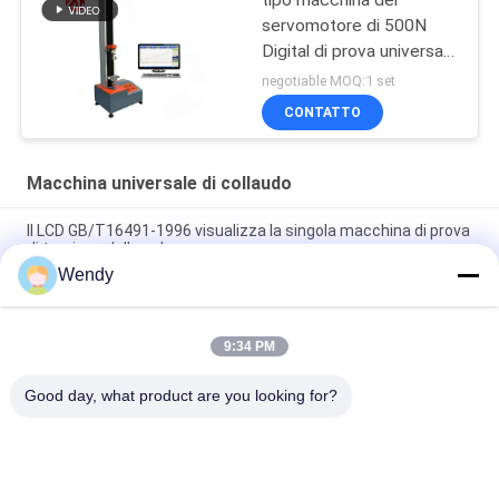
servomotore di 500N
Digital di prova universale
di resistenza alla trazione
negotiable MOQ:1 set
del tessuto
CONTATTO
Macchina universale di collaudo
Il LCD GB/T16491-1996 visualizza la singola macchina di prova
di trazione della colonna
Wendy
Macchina di prova di trazione di gomma elettronica, macchina
di prova del tessuto del tessuto 5KN
9:34 PM
Strumento di resistenza alla trazione dell'universale del
tessuto, macchina di prova del tessuto 1KN UTM
Good day, what product are you looking for?
Categorie popolari
Tutti