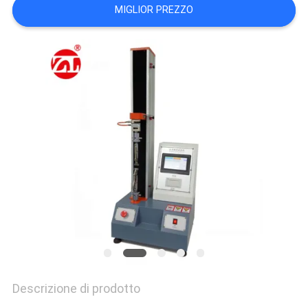
VR
MIGLIOR PREZZO
SHOW
SITEMAP
PRIVACY
POLICY
Descrizione di prodotto