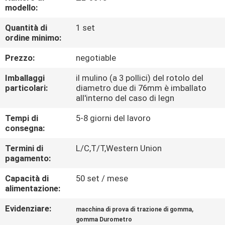
FABBRICA
modello:
Quantità di
1 set
CONTROLLO
ordine minimo:
DI
Prezzo:
negotiable
QUALITÀ
Imballaggi
il mulino (a 3 pollici) del rotolo del
particolari:
diametro due di 76mm è imballato
all'interno del caso di legn
CONTATTICI
Tempi di
5-8 giorni del lavoro
consegna:
NOTIZIE
Termini di
L/C,T/T,Western Union
pagamento:
RICHIEDA
Capacità di
50 set / mese
UNA
alimentazione:
CITAZIONE
Evidenziare:
,
macchina di prova di trazione di gomma
gomma Durometro