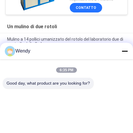
CONTATTO
Un mulino di due rotoli
Mulino a 14 pollici umanizzato del rotolo del laboratorio due di
controllo dello SpA
Wendy
mulino del rotolo di 12inch 16inch due per di plastica e di
gomma con uso del laboratorio
6:35 PM
mulino del rotolo 14inch due per masticare e l'impastamento
della gomma naturale
Good day, what product are you looking for?
Categorie popolari
Tutti
Macchina Di Prova 
Macchina Di 
Di Gomma
Vulcanizzazione 
Della Stampa
Un Mulino Di Due 
Macchina Universale 