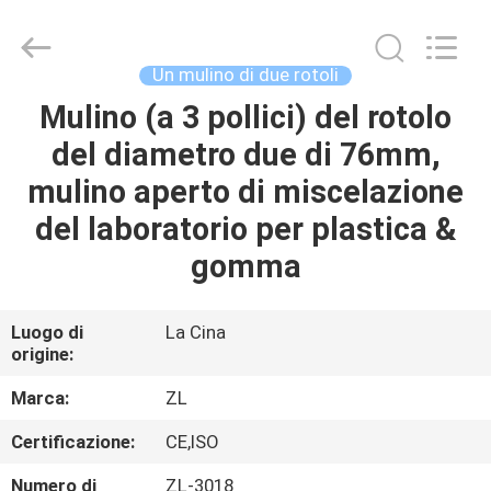
2026
Dongguan
Zhongli
Instrument
Technology
Un mulino di due rotoli
Co.,
Ltd..
All
Mulino (a 3 pollici) del rotolo
CASA
Rights
Reserved.
del diametro due di 76mm,
PRODOTTI
mulino aperto di miscelazione
del laboratorio per plastica &
VIDEO
gomma
CIRCA
Luogo di
La Cina
origine:
NOI
Marca:
ZL
GIRO
Certificazione:
CE,ISO
DELLA
Numero di
ZL-3018