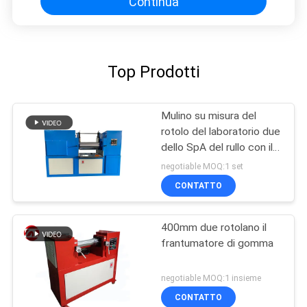
Continua
Top Prodotti
Mulino su misura del
rotolo del laboratorio due
dello SpA del rullo con il
dispositivo di protezione
negotiable MOQ:1 set
di emergenza
CONTATTO
400mm due rotolano il
frantumatore di gomma
negotiable MOQ:1 insieme
CONTATTO