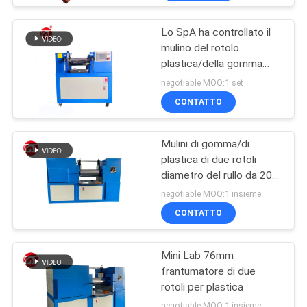
Lo SpA ha controllato il
mulino del rotolo
plastica/della gomma
due, frantumatore del
negotiable MOQ:1 set
laboratorio
CONTATTO
Mulini di gomma/di
plastica di due rotoli
diametro del rullo da 200
- 400 millimetri
negotiable MOQ:1 insieme
CONTATTO
Mini Lab 76mm
frantumatore di due
rotoli per plastica
negotiable MOQ:1 insieme