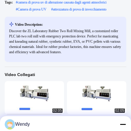
Tags:
#
camera di prova uv di alterazione causata dagli agenti atmosferici
#
Camera di prova UV
#
attrezzatura di prova di invecchiamento
Video Description:
Discover the ZL Laboratory Rubber Two Roll Mixing Mill, a customized roller
PLC lab two roll mill with emergency protection device. Perfect for masticating
and kneading natural rubber, synthetic rubber, EVA, or PVC pellets with various
chemical materials. Ideal for rubber product factories, this machine ensures safety
and efficiency with advanced features.
Video Collegati
02:05
02:05
Piccolo estrusore monovite da
Laboratorio Mini Desktop Twin Screw
Wendy
laboratorio
Extruder Twin Screw Laboratory
Extrusion Pelletizer
Rubber Plastic 3
Rubber Plastic 3