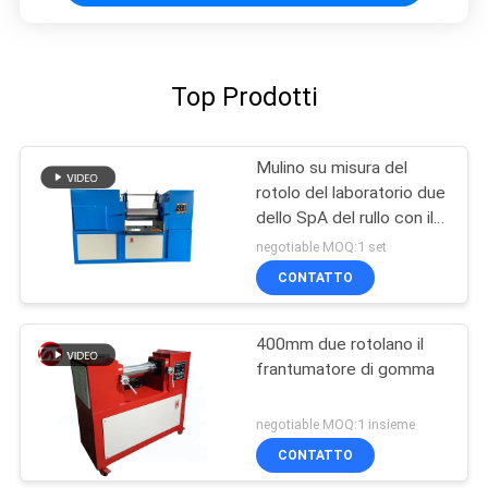
Top Prodotti
Mulino su misura del
rotolo del laboratorio due
dello SpA del rullo con il
dispositivo di protezione
negotiable MOQ:1 set
di emergenza
CONTATTO
400mm due rotolano il
frantumatore di gomma
negotiable MOQ:1 insieme
CONTATTO