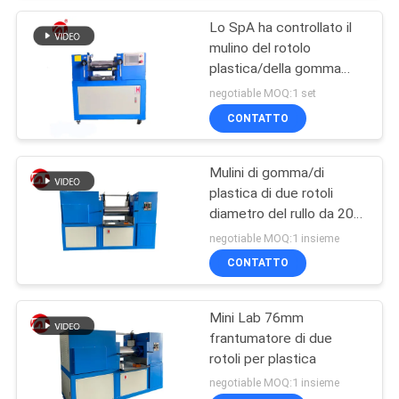
Lo SpA ha controllato il
mulino del rotolo
plastica/della gomma
due, frantumatore del
negotiable MOQ:1 set
laboratorio
CONTATTO
Mulini di gomma/di
plastica di due rotoli
diametro del rullo da 200
- 400 millimetri
negotiable MOQ:1 insieme
CONTATTO
Mini Lab 76mm
frantumatore di due
rotoli per plastica
negotiable MOQ:1 insieme