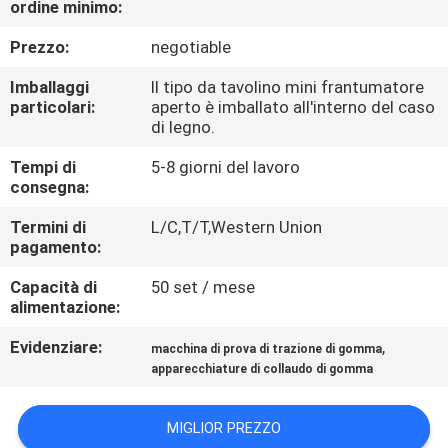
ordine minimo:
FABBRICA
Prezzo:
negotiable
CONTROLLO
Imballaggi
Il tipo da tavolino mini frantumatore
DI
particolari:
aperto è imballato all'interno del caso
di legno.
QUALITÀ
Tempi di
5-8 giorni del lavoro
consegna:
CONTATTICI
Termini di
L/C,T/T,Western Union
pagamento:
NOTIZIE
Capacità di
50 set / mese
alimentazione:
RICHIEDA
Evidenziare:
,
macchina di prova di trazione di gomma
UNA
apparecchiature di collaudo di gomma
CITAZIONE
MIGLIOR PREZZO