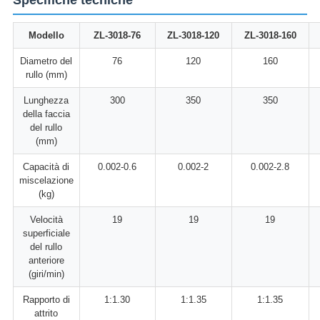
Specifiche tecniche
Modello
ZL-3018-76
ZL-3018-120
ZL-3018-160
Diametro del
76
120
160
rullo (mm)
Lunghezza
300
350
350
della faccia
del rullo
(mm)
Capacità di
0.002-0.6
0.002-2
0.002-2.8
miscelazione
(kg)
Velocità
19
19
19
superficiale
del rullo
anteriore
(giri/min)
Rapporto di
1:1.30
1:1.35
1:1.35
attrito