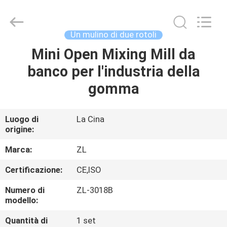
2026
Dongguan
Zhongli
Instrument
Technology
Un mulino di due rotoli
Co.,
Ltd..
All
Mini Open Mixing Mill da
CASA
Rights
Reserved.
banco per l'industria della
PRODOTTI
gomma
VIDEO
Luogo di
La Cina
origine:
CIRCA
Marca:
ZL
NOI
Certificazione:
CE,ISO
Numero di
ZL-3018B
GIRO
modello:
DELLA
Quantità di
1 set