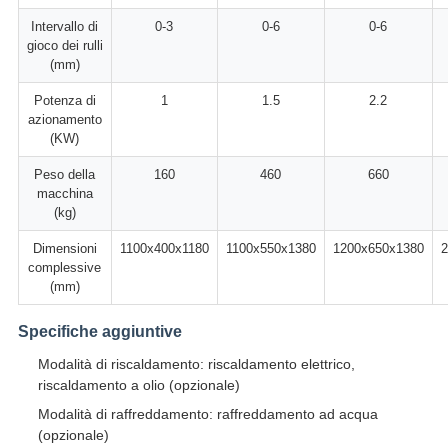
Intervallo di
0-3
0-6
0-6
gioco dei rulli
(mm)
Potenza di
1
1.5
2.2
azionamento
(KW)
Peso della
160
460
660
macchina
(kg)
Dimensioni
1100x400x1180
1100x550x1380
1200x650x1380
2
complessive
(mm)
Specifiche aggiuntive
Modalità di riscaldamento: riscaldamento elettrico,
riscaldamento a olio (opzionale)
Modalità di raffreddamento: raffreddamento ad acqua
(opzionale)