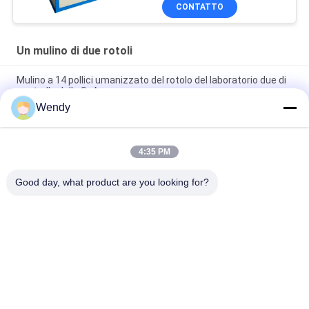
CONTATTO
Un mulino di due rotoli
Mulino a 14 pollici umanizzato del rotolo del laboratorio due di
controllo dello SpA
Wendy
mulino del rotolo di 12inch 16inch due per di plastica e di
gomma con uso del laboratorio
4:35 PM
mulino del rotolo 14inch due per masticare e l'impastamento
della gomma naturale
Good day, what product are you looking for?
Categorie popolari
Tutti
Macchina Di Prova 
Macchina Di 
Di Gomma
Vulcanizzazione 
Della Stampa
Un Mulino Di Due 
Macchina Universale 
Rotoli
Di Collaudo