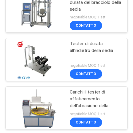
durata del bracciolo della
sedia
negotiable MOQ:1 set
CONTATTO
Tester di durata
all'indietro della sedia
negotiable MOQ:1 set
CONTATTO
Carichi il tester di
affaticamento
dell'abrasione della
macchina per colata
negotiable MOQ:1 set
continua 90KG, tester di
CONTATTO
superficie di metodo