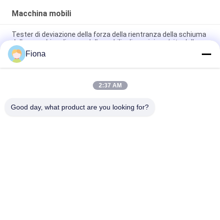
della macchina per colata
continua del pavimento
Macchina mobili
Tester di deviazione della forza della rientranza della schiuma
della macchina di prova della mobilia di precisione/vite della
palla
Fiona
Macchina di prova di forza del vento dell'ombrello
2:37 AM
Macchina di prove completa automatizzata del materasso
tre di controllo dell'en 1957
Good day, what product are you looking for?
Categorie popolari
Tutti
Macchina Di Prova 
Macchina Di 
Di Gomma
Vulcanizzazione 
Della Stampa
Un Mulino Di Due 
Macchina Universale 
Rotoli
Di Collaudo
Miscelatore Di 
Macchina Di Prova 