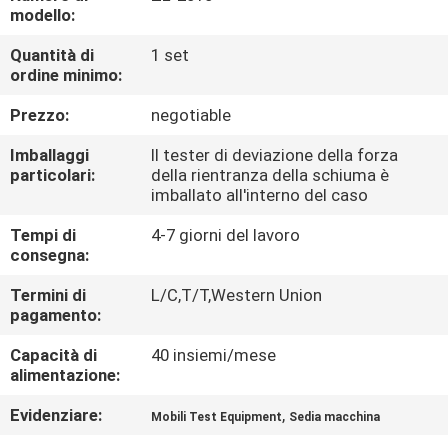
FABBRICA
modello:
Quantità di
1 set
CONTROLLO
ordine minimo:
DI
Prezzo:
negotiable
QUALITÀ
Imballaggi
Il tester di deviazione della forza
particolari:
della rientranza della schiuma è
imballato all'interno del caso
CONTATTICI
Tempi di
4-7 giorni del lavoro
consegna:
NOTIZIE
Termini di
L/C,T/T,Western Union
pagamento:
RICHIEDA
Capacità di
40 insiemi/mese
UNA
alimentazione:
CITAZIONE
Evidenziare:
,
Mobili Test Equipment
Sedia macchina