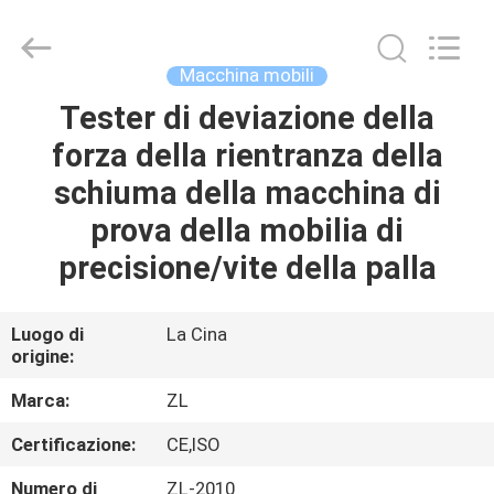
2026
Dongguan
Zhongli
Instrument
Technology
Macchina mobili
Co.,
Ltd..
All
Tester di deviazione della
CASA
Rights
Reserved.
forza della rientranza della
PRODOTTI
schiuma della macchina di
prova della mobilia di
VIDEO
precisione/vite della palla
CIRCA
Luogo di
La Cina
origine:
NOI
Marca:
ZL
GIRO
Certificazione:
CE,ISO
DELLA
Numero di
ZL-2010