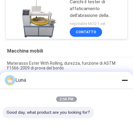
Carichi il tester di
affaticamento
dell'abrasione della
macchina per colata
negotiable MOQ:1 set
continua 90KG, tester di
CONTATTO
superficie di metodo
della macchina per colata
continua del pavimento
Macchina mobili
Materasso Ester With Rolling, durezza, funzione di ASTM
F1566-2009 di prova del bordo
Luna
Lo SpA controlla lo strumento della prova della durevolezza
della parte girevole della sedia, nessun impatto, vero simula
Forza completa di caricamento del sofà della macchina di
2:56 PM
prova della mobilia di QB/T 1952,1/del bracciolo tester 250N di
durevolezza
Good day, what product are you looking for?
Categorie popolari
Tutti