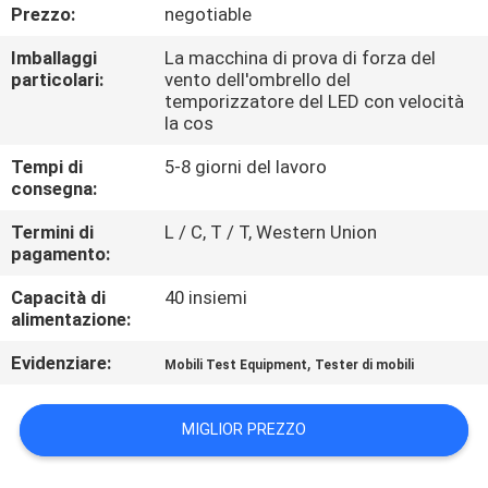
FABBRICA
Prezzo:
negotiable
Imballaggi
La macchina di prova di forza del
CONTROLLO
particolari:
vento dell'ombrello del
temporizzatore del LED con velocità
DI
la cos
QUALITÀ
Tempi di
5-8 giorni del lavoro
consegna:
CONTATTICI
Termini di
L / C, T / T, Western Union
pagamento:
NOTIZIE
Capacità di
40 insiemi
alimentazione:
RICHIEDA
Evidenziare:
,
Mobili Test Equipment
Tester di mobili
UNA
MIGLIOR PREZZO
CITAZIONE