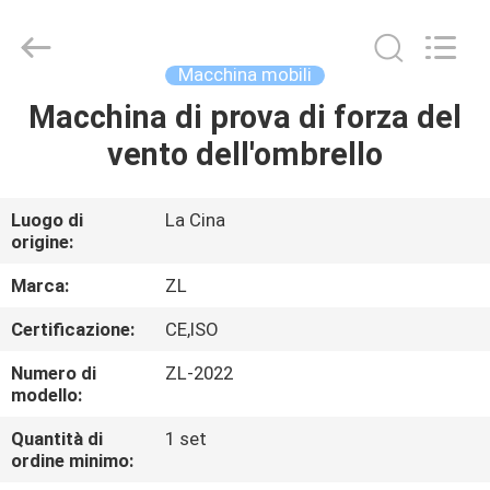
2026
Dongguan
Zhongli
Instrument
Technology
Macchina mobili
Co.,
Ltd..
All
Macchina di prova di forza del
CASA
Rights
Reserved.
vento dell'ombrello
PRODOTTI
Luogo di
La Cina
origine:
VIDEO
Marca:
ZL
CIRCA
Certificazione:
CE,ISO
NOI
Numero di
ZL-2022
modello:
GIRO
Quantità di
1 set
ordine minimo:
DELLA