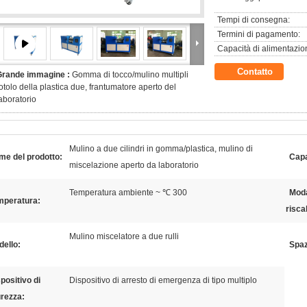
Tempi di consegna:
Termini di pagamento:
Capacità di alimentazio
Contatto
Grande immagine :
Gomma di tocco/mulino multipli
otolo della plastica due, frantumatore aperto del
aboratorio
Mulino a due cilindri in gomma/plastica, mulino di
me del prodotto:
Capa
miscelazione aperto da laboratorio
Temperatura ambiente ~ ℃ 300
Moda
mperatura:
risca
Mulino miscelatore a due rulli
ello:
Spazi
positivo di
Dispositivo di arresto di emergenza di tipo multiplo
urezza: