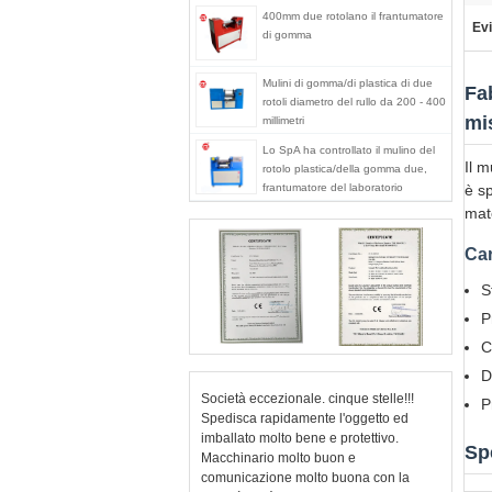
400mm due rotolano il frantumatore
Evi
di gomma
Mulini di gomma/di plastica di due
Fa
rotoli diametro del rullo da 200 - 400
mi
millimetri
Lo SpA ha controllato il mulino del
Il m
rotolo plastica/della gomma due,
frantumatore del laboratorio
è s
mate
Car
S
P
C
D
Società eccezionale. cinque stelle!!!
P
Spedisca rapidamente l'oggetto ed
imballato molto bene e protettivo.
Sp
Macchinario molto buon e
comunicazione molto buona con la