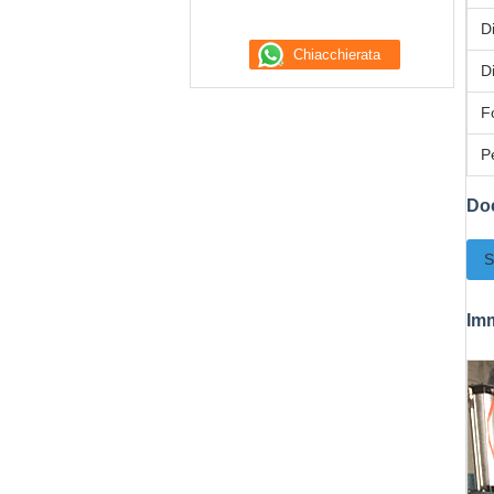
D
D
F
P
Do
S
Imm