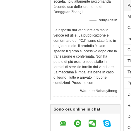
società. i più altamente raccomanda
P
facendo uso dello strumento di
Dongguan Zhongli.
M
—— Remy Attalin
C
La risposta dal venditore era molto
veloce ed utile. La pubblicazione e
I
confermare del PO/PI sono state fatte in
un giorno solo. Il prodotto è stato
C
spedito il giorno successivo dopo che la
transazione è confermata. Non ha
Ti
potuto di più essere soddisfatto in
termini di servizio fornito dal venditore.
T
La macchina è imballata bene in caso
di legno. Tutto è arrivato in buone
condizioni. Prossimo con
P
—— Warunee Nahauythong
D
R
Sono ora online in chat
D
C