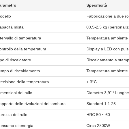
arametro
Specificità
odello
Fabbricazione a due rot
apacità mista
00,5-2,5 kg (personaliz
ntervallo di temperatura
Temperatura ambiente
ontrollo della temperatura
Display a LED con pulsa
po di riscaldatore
Riscaldamento a stampo
empo di riscaldamento
Temperatura ambiente ~
recisione della temperatura
± 3°C
imensioni del rullo
Diametro 3,9" * Lunghe
apporto delle rivoluzioni del tamburo
Standard 1:1.25
urezza del rullo
HRC 50 ~ 60
onsumo di energia
Circa 2800W