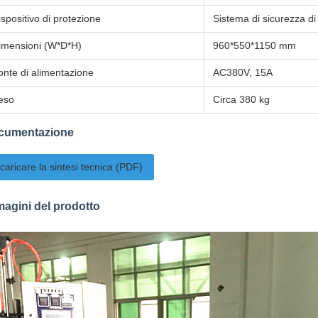
ispositivo di protezione
Sistema di sicurezza d
imensioni (W*D*H)
960*550*1150 mm
onte di alimentazione
AC380V, 15A
eso
Circa 380 kg
cumentazione
caricare la sintesi tecnica (PDF)
agini del prodotto