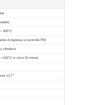
oli
zabile)
 ~ 300°C
nte di ingresso e controllo PID
 cilindrico
 150°C in circa 20 minuti
zza 13,7"