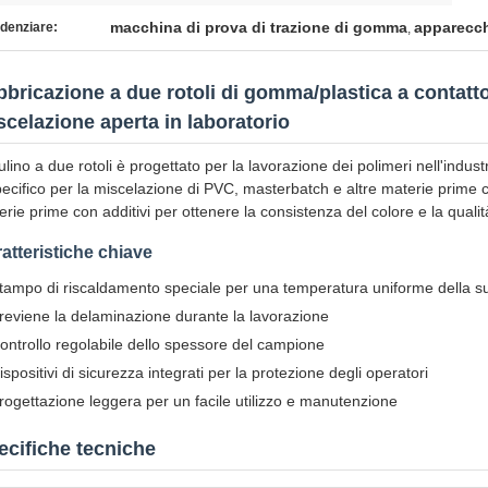
macchina di prova di trazione di gomma
apparecch
denziare:
,
bbricazione a due rotoli di gomma/plastica a contatto
scelazione aperta in laboratorio
ulino a due rotoli è progettato per la lavorazione dei polimeri nell'indus
pecifico per la miscelazione di PVC, masterbatch e altre materie prime 
rie prime con additivi per ottenere la consistenza del colore e la qualit
atteristiche chiave
tampo di riscaldamento speciale per una temperatura uniforme della sup
reviene la delaminazione durante la lavorazione
ontrollo regolabile dello spessore del campione
ispositivi di sicurezza integrati per la protezione degli operatori
rogettazione leggera per un facile utilizzo e manutenzione
ecifiche tecniche