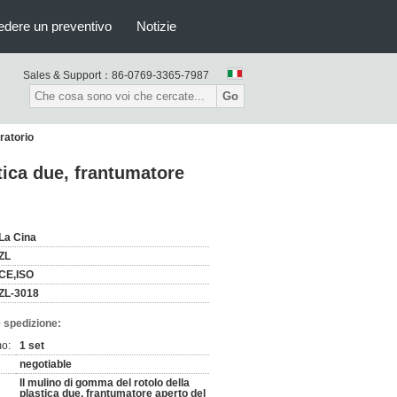
edere un preventivo
Notizie
Sales & Support：
86-0769-3365-7987
Go
ratorio
tica due, frantumatore
La Cina
ZL
CE,ISO
ZL-3018
 spedizione:
mo:
1 set
negotiable
Il mulino di gomma del rotolo della
plastica due, frantumatore aperto del