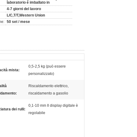
laboratorio è imballato in
4-7 giorni del lavoro
L/C,T/T,Western Union
ne:
50 set / mese
0,5-2,5 kg (può essere
cità mista:
personalizzato)
lità
Riscaldamento elettrico,
ldamento:
riscaldamento a gasolio
0,1-10 mm Il display digitale è
atura dei rulli:
regolabile