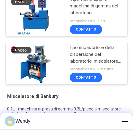
macchina di gomma del
laboratorio
dell'impastatore del
negotiable MOQ:1 set
miscelatore della
CONTATTO
dispersione della plastica
tipo impastatore della
dispersione del
laboratorio, miscelatore
di Aperto fine di 1L 3L 5L
negotiable MOQ:1 insieme
di Banbury
CONTATTO
Miscelatore di Banbury
0.1L - macchina di prova di gomma 0.3L/piccolo miscelatore
del laboratorio con il compressore d'aria
Wendy
Impastatore della dispersione del laboratorio 1L/miscelatore
efficienti di Banbury adatto a ambientale