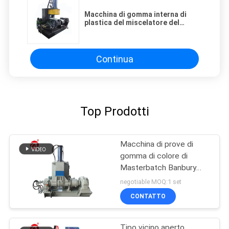
Macchina di gomma interna di
plastica del miscelatore del
frantumatore 35L con 24 garanzie
di mese
Continua
Top Prodotti
Macchina di prove di
gomma di colore di
Masterbatch Banbury
dell'impastatore di
negotiable MOQ:1 set
plastica del miscelatore
CONTATTO
Tipo vicino aperto