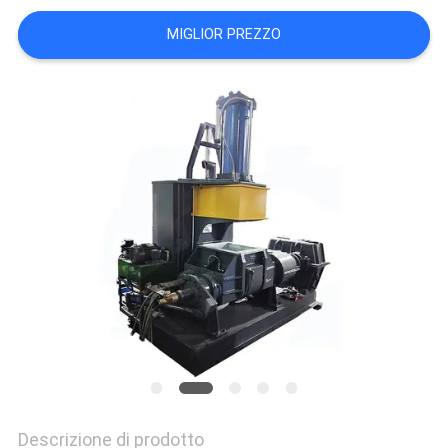
VR
MIGLIOR PREZZO
SHOW
SITEMAP
PRIVACY
POLICY
Descrizione di prodotto