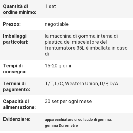
FABBRICA
Quantità di
1 set
ordine minimo:
CONTROLLO
Prezzo:
negotiable
DI
Imballaggi
la macchina di gomma interna di
QUALITÀ
particolari:
plastica del miscelatore del
frantumatore 35L è imballata in caso
di
CONTATTICI
Tempi di
15-20 giorni
consegna:
NOTIZIE
Termini di
T/T, L/C, Western Union, D/P, D/A
pagamento:
RICHIEDA
Capacità di
30 set per ogni mese
alimentazione:
UNA
CITAZIONE
Evidenziare:
,
apparecchiature di collaudo di gomma
gomma Durometro