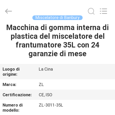
2026
Dongguan
Zhongli
Instrument
Technology
Miscelatore di Banbury
Co.,
Ltd..
All
Macchina di gomma interna di
CASA
Rights
Reserved.
plastica del miscelatore del
PRODOTTI
frantumatore 35L con 24
garanzie di mese
VIDEO
Luogo di
La Cina
origine:
CIRCA
NOI
Marca:
ZL
Certificazione:
CE, ISO
GIRO
Numero di
ZL-3011-35L
DELLA
modello: