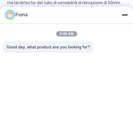
metal detector del tubo di sensibilità di rilevazione di 50mm
utilizzato per industria di prodotto chimico alimentare
Fiona
"Solid SUS304 Struttura Cintura Trasportatrice Controllo
Sistema di Pesatura Macchina"
2:46 AM
"Bilancia di controllo ad alta precisione e stabilità con PLC per
l'automazione industriale e HMI a 7 pollici"
Good day, what product are you looking for?
Categorie popolari
Tutti
Macchina Di Prova 
Macchina Di 
Di Gomma
Vulcanizzazione 
Della Stampa
Un Mulino Di Due 
Macchina Universale 
Rotoli
Di Collaudo
Miscelatore Di 
Macchina Di Prova 
Banbury
Di Trazione
Macchina Del Metal 
Camera Test 