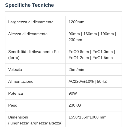
Specifiche Tecniche
Larghezza di rilevamento
1200mm
Altezza di rilevamento
90mm | 160mm | 190mm |
230mm
Sensibilità di rilevamento Fe
FeΦ0.8mm | FeΦ1.0mm |
(ferro)
FeΦ1.2mm | FeΦ1.5mm
Velocità
25m/min
Alimentazione
AC220V±10% | 50HZ
Potenza
90W
Peso
230KG
Dimensioni
1550*1550*1000 mm
(lunghezza*larghezza*altezza)