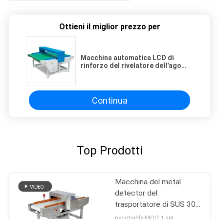
Ottieni il miglior prezzo per
Macchina automatica LCD di
rinforzo del rivelatore dell'ago
per gli indumenti/giocattolo
Continua
Top Prodotti
Macchina del metal
detector del
trasportatore di SUS 304
per sensibilità di industria
negotiable MOQ:1 set