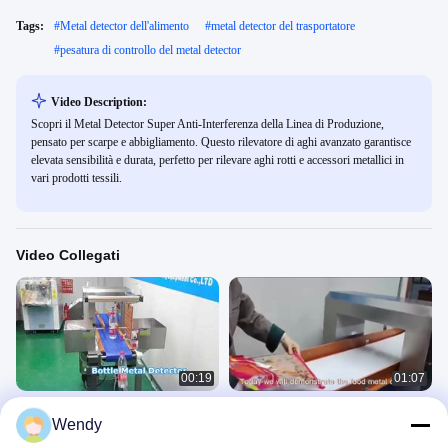
Tags:
#
Metal detector dell'alimento
#
metal detector del trasportatore
#
pesatura di controllo del metal detector
Video Description:
Scopri il Metal Detector Super Anti-Interferenza della Linea di Produzione,
pensato per scarpe e abbigliamento. Questo rilevatore di aghi avanzato garantisce
elevata sensibilità e durata, perfetto per rilevare aghi rotti e accessori metallici in
vari prodotti tessili.
Video Collegati
00:19
01:07
Metal Detector per bottiglie
Detettore di metalli per diversi
Wendy
alimenti, riciclaggio di plastica,
Metal Detector 4
gomma chimica e farmaci medici
Metal Detector 4
January 26, 2026