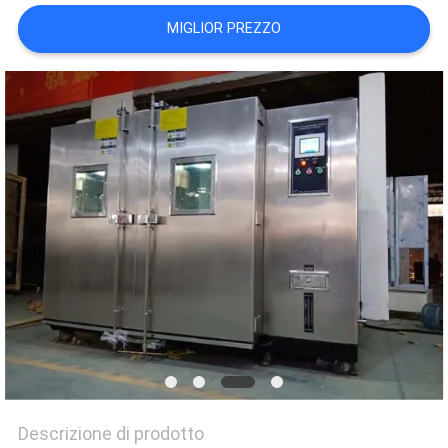
VR
MIGLIOR PREZZO
SHOW
SITEMAP
PRIVACY
POLICY
Descrizione di prodotto