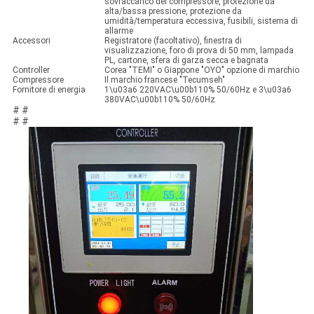
sovraccarico del compressore, protezione da
alta/bassa pressione, protezione da
umidità/temperatura eccessiva, fusibili, sistema di
allarme
Accessori
Registratore (facoltativo), finestra di
visualizzazione, foro di prova di 50 mm, lampada
PL, cartone, sfera di garza secca e bagnata
Controller
Corea "TEMI" o Giappone "OYO" opzione di marchio
Compressore
Il marchio francese "Tecumseh"
Fornitore di energia
1\u03a6 220VAC\u00b110% 50/60Hz e 3\u03a6
380VAC\u00b110% 50/60Hz
# #
# #