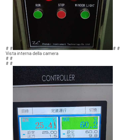
# #
# #
Vista interna della camera
# #
# #