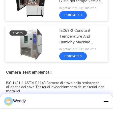
G155 del tempo verticale
della lampada allo xeno
negotiable MOQ:1 insieme
CONTATTO
IEC68-2 Constant
Temperature And
Humidity Machine
programmabile
negotiable MOQ:1 insieme
CONTATTO
Camera Test ambientali
ISO 1431-1 ASTM D1149 Camera di prova della resistenza
all'ozono del cavo Tester di invecchiamento dei materiali non
metallici
Wendy
ISO 187 TAPPI T 402 Camera di umidità a temperatura
costante per camera di prova ambientale per il
condizionamento della carta