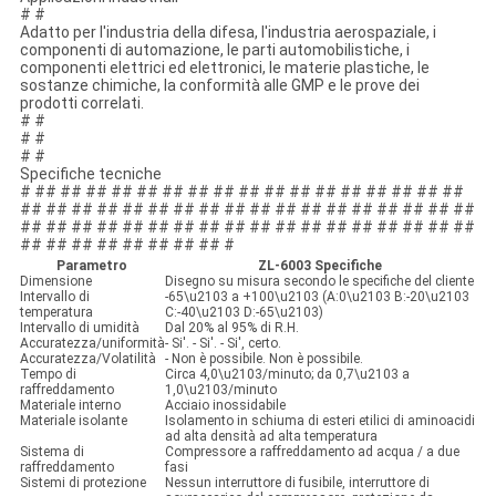
# #
Adatto per l'industria della difesa, l'industria aerospaziale, i
componenti di automazione, le parti automobilistiche, i
componenti elettrici ed elettronici, le materie plastiche, le
sostanze chimiche, la conformità alle GMP e le prove dei
prodotti correlati.
# #
# #
# #
Specifiche tecniche
# ## ## ## ## ## ## ## ## ## ## ## ## ## ## ## ## ##
## ## ## ## ## ## ## ## ## ## ## ## ## ## ## ## ## ##
## ## ## ## ## ## ## ## ## ## ## ## ## ## ## ## ## ##
## ## ## ## ## ## ## ## #
Parametro
ZL-6003 Specifiche
Dimensione
Disegno su misura secondo le specifiche del cliente
Intervallo di
-65\u2103 a +100\u2103 (A:0\u2103 B:-20\u2103
temperatura
C:-40\u2103 D:-65\u2103)
Intervallo di umidità
Dal 20% al 95% di R.H.
Accuratezza/uniformità
- Si'. - Si'. - Si', certo.
Accuratezza/Volatilità
- Non è possibile. Non è possibile.
Tempo di
Circa 4,0\u2103/minuto; da 0,7\u2103 a
raffreddamento
1,0\u2103/minuto
Materiale interno
Acciaio inossidabile
Materiale isolante
Isolamento in schiuma di esteri etilici di aminoacidi
ad alta densità ad alta temperatura
Sistema di
Compressore a raffreddamento ad acqua / a due
raffreddamento
fasi
Sistemi di protezione
Nessun interruttore di fusibile, interruttore di