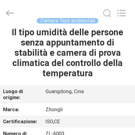
2026
Dongguan
Zhongli
Instrument
Technology
Camera Test ambientali
Co.,
Ltd..
All
Il tipo umidità delle persone
CASA
Rights
Reserved.
senza appuntamento di
PRODOTTI
stabilità e camera di prova
climatica del controllo della
VIDEO
temperatura
CIRCA
Luogo di
Guangdong, Cina
origine:
NOI
Marca:
Zhongli
GIRO
Certificazione:
ISO,CE
DELLA
Numero di
ZL-6003