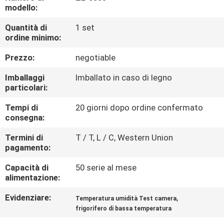
FABBRICA
modello:
Quantità di
1 set
CONTROLLO
ordine minimo:
DI
Prezzo:
negotiable
QUALITÀ
Imballaggi
Imballato in caso di legno
particolari:
CONTATTICI
Tempi di
20 giorni dopo ordine confermato
consegna:
NOTIZIE
Termini di
T / T, L / C, Western Union
pagamento:
RICHIEDA
Capacità di
50 serie al mese
alimentazione:
UNA
Evidenziare:
,
Temperatura umidità Test camera
CITAZIONE
frigorifero di bassa temperatura