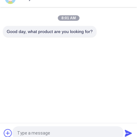
Cass composito asciutto e bagnato del NSS Aass della
camera di prova 60L 120L di corrosione dello spruzzo di sale
8:01 AM
Camera di prova da tavolino di umidità di temperatura, camera
di prova ambientale di Benchtop
Good day, what product are you looking for?
Categorie popolari
Tutti
Macchina Di Prova 
Macchina Di 
Di Gomma
Vulcanizzazione 
Della Stampa
Un Mulino Di Due 
Macchina Universale 
Rotoli
Di Collaudo
Miscelatore Di 
Macchina Di Prova 
Banbury
Di Trazione
Macchina Del Metal 
Camera Test 
Detector
Ambientali
Richiedi un preventivo