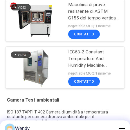
Macchina di prove
resistente di ASTM
G155 del tempo verticale
della lampada allo xeno
negotiable MOQ:1 insieme
CONTATTO
IEC68-2 Constant
Temperature And
Humidity Machine
programmabile
negotiable MOQ:1 insieme
CONTATTO
Camera Test ambientali
ISO 187 TAPPI T 402 Camera di umidità a temperatura
costante per camera di prova ambientale per il
condizionamento della carta
Wendy