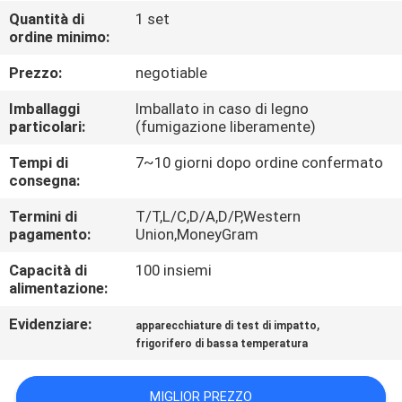
FABBRICA
Quantità di
1 set
ordine minimo:
CONTROLLO
Prezzo:
negotiable
DI
Imballaggi
Imballato in caso di legno
QUALITÀ
particolari:
(fumigazione liberamente)
Tempi di
7~10 giorni dopo ordine confermato
consegna:
CONTATTICI
Termini di
T/T,L/C,D/A,D/P,Western
pagamento:
Union,MoneyGram
NOTIZIE
Capacità di
100 insiemi
alimentazione:
RICHIEDA
Evidenziare:
,
apparecchiature di test di impatto
UNA
frigorifero di bassa temperatura
CITAZIONE
MIGLIOR PREZZO