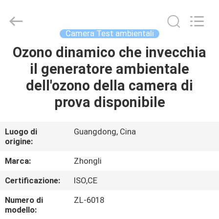
2026
Dongguan
Zhongli
Instrument
Technology
Camera Test ambientali
Co.,
Ltd..
All
Ozono dinamico che invecchia
CASA
Rights
Reserved.
il generatore ambientale
PRODOTTI
dell'ozono della camera di
prova disponibile
VIDEO
Luogo di
Guangdong, Cina
origine:
CIRCA
NOI
Marca:
Zhongli
Certificazione:
ISO,CE
GIRO
Numero di
ZL-6018
DELLA
modello: