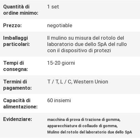
FABBRICA
Quantità di
1 set
ordine minimo:
CONTROLLO
Prezzo:
negotiable
DI
Imballaggi
Il mulino su misura del rotolo del
QUALITÀ
particolari:
laboratorio due dello SpA del rullo
con il dispositivo di protezi
Tempi di
15-20 giorni
CONTATTICI
consegna:
Termini di
T / T, L / C, Western Union
NOTIZIE
pagamento:
Capacità di
60 insiemi
RICHIEDA
alimentazione:
UNA
Evidenziare:
,
macchina di prova di trazione di gomma
CITAZIONE
,
apparecchiature di collaudo di gomma
Mulino del rotolo del laboratorio due dello SpA