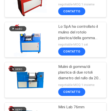
negotiable MOQ:1 insieme
CONTATTO
Lo SpA ha controllato il
mulino del rotolo
plastica/della gomma
due, frantumatore del
negotiable MOQ:1 set
laboratorio
CONTATTO
Mulini di gomma/di
plastica di due rotoli
diametro del rullo da 200
- 400 millimetri
negotiable MOQ:1 insieme
CONTATTO
Mini Lab 76mm