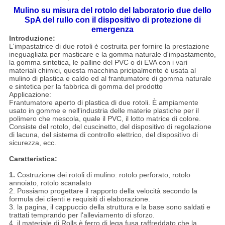
Mulino su misura del rotolo del laboratorio due dello
SpA del rullo con il dispositivo di protezione di
emergenza
Introduzione:
L'impastatrice di due rotoli è costruita per fornire la prestazione
ineguagliata per masticare e la gomma naturale d'impastamento,
la gomma sintetica, le palline del PVC o di EVA con i vari
materiali chimici, questa macchina pricipalmente è usata al
mulino di plastica e caldo ed al frantumatore di gomma naturale
e sintetica per la fabbrica di gomma del prodotto
Applicazione:
Frantumatore aperto di plastica di due rotoli. È ampiamente
usato in gomme e nell'industria delle materie plastiche per il
polimero che mescola, quale il PVC, il lotto matrice di colore.
Consiste del rotolo, del cuscinetto, del dispositivo di regolazione
di lacuna, del sistema di controllo elettrico, del dispositivo di
sicurezza, ecc.
Caratteristica:
1.
Costruzione dei rotoli di mulino: rotolo perforato, rotolo
annoiato, rotolo scanalato
2. Possiamo progettare il rapporto della velocità secondo la
formula dei clienti e requisiti di elaborazione.
3. la pagina, il cappuccio della struttura e la base sono saldati e
trattati temprando per l'alleviamento di sforzo.
4. il materiale di Rolls è ferro di lega fusa raffreddato che la