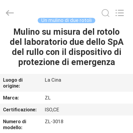
2026
Dongguan
Zhongli
Instrument
Technology
Un mulino di due rotoli
Co.,
Ltd..
All
Mulino su misura del rotolo
CASA
Rights
Reserved.
del laboratorio due dello SpA
PRODOTTI
del rullo con il dispositivo di
protezione di emergenza
VIDEO
Luogo di
La Cina
origine:
CIRCA
NOI
Marca:
ZL
Certificazione:
ISO,CE
GIRO
Numero di
ZL-3018
DELLA
modello: