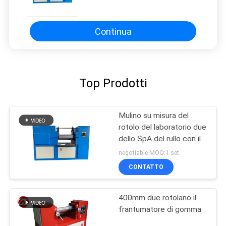
con il dispositivo di protezione di
emergenza
Continua
Top Prodotti
Mulino su misura del
rotolo del laboratorio due
dello SpA del rullo con il
dispositivo di protezione
negotiable MOQ:1 set
di emergenza
CONTATTO
400mm due rotolano il
frantumatore di gomma