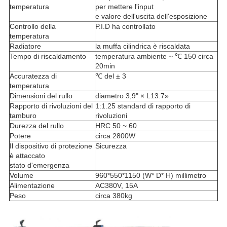
temperatura
per mettere l'input
e valore dell'uscita dell'esposizione
Controllo della
P.I.D ha controllato
temperatura
Radiatore
la muffa cilindrica è riscaldata
Tempo di riscaldamento
temperatura ambiente ~ ℃ 150 circa
20min
Accuratezza di
℃ del ± 3
temperatura
Dimensioni del rullo
diametro 3,9" × L13.7»
Rapporto di rivoluzioni del
1:1.25 standard di rapporto di
tamburo
rivoluzioni
Durezza del rullo
HRC 50 ~ 60
Potere
circa 2800W
Il dispositivo di protezione
Sicurezza
è attaccato
stato d'emergenza
Volume
960*550*1150 (W* D* H) millimetro
Alimentazione
AC380V, 15A
Peso
circa 380kg