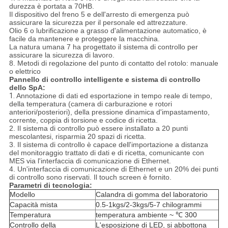
durezza è portata a 70HB.
Il dispositivo del freno 5 e dell'arresto di emergenza può
assicurare la sicurezza per il personale ed attrezzature.
Olio 6 o lubrificazione a grasso d'alimentazione automatico, è
facile da mantenere e proteggere la macchina.
La natura umana 7 ha progettato il sistema di controllo per
assicurare la sicurezza di lavoro.
8. Metodi di regolazione del punto di contatto del rotolo: manuale
o elettrico
Pannello di controllo intelligente e sistema di controllo
dello SpA:
1.
Annotazione di dati ed esportazione in tempo reale di tempo,
della temperatura (camera di carburazione e rotori
anteriori/posteriori), della pressione dinamica d'impastamento,
corrente, coppia di torsione e codice di ricetta.
2. Il sistema di controllo può essere installato a 20 punti
mescolantesi, risparmia 20 spazi di ricetta.
3. Il sistema di controllo è capace dell'importazione a distanza
del monitoraggio trattato di dati e di ricetta, comunicante con
MES via l'interfaccia di comunicazione di Ethernet.
4. Un'interfaccia di comunicazione di Ethernet e un 20% dei punti
di controllo sono riservati. Il touch screen è fornito.
Parametri di tecnologia:
Modello
Calandra di gomma del laboratorio
Capacità mista
0.5-1kgs/2-3kgs/5-7 chilogrammi
Temperatura
temperatura ambiente ~ ℃ 300
Controllo della
L'esposizione di LED, si abbottona