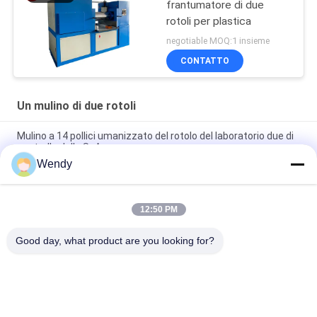
frantumatore di due
rotoli per plastica
negotiable MOQ:1 insieme
CONTATTO
Un mulino di due rotoli
Mulino a 14 pollici umanizzato del rotolo del laboratorio due di
controllo dello SpA
Wendy
mulino del rotolo di 12inch 16inch due per di plastica e di
gomma con uso del laboratorio
12:50 PM
mulino del rotolo 14inch due per masticare e l'impastamento
della gomma naturale
Good day, what product are you looking for?
Categorie popolari
Tutti
Macchina Di Prova 
Macchina Di 