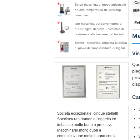
Co
Servo macchina di prove universale
ad alta temperatura del desktop
pist
computer
Evi
tipo macchina del servomotore di
500N Digital di prova universale di
resistenza alla trazione del tessuto
Ma
Elettro - macchina concreta idraulica
di prova di compressibilità di Digital
Vis
Que
pie
prov
disp
Car
Società eccezionale. cinque stelle!!!
Spedisca rapidamente l'oggetto ed
imballato molto bene e protettivo.
Macchinario molto buon e
comunicazione molto buona con la