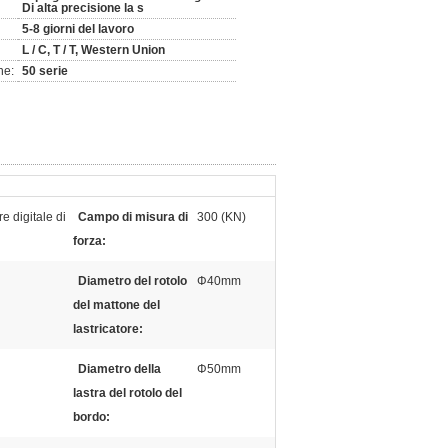
Di alta precisione la s
5-8 giorni del lavoro
L / C, T / T, Western Union
ne:
50 serie
e digitale di
Campo di misura di
300 (KN)
forza:
Diametro del rotolo
Φ40mm
del mattone del
lastricatore:
Diametro della
Φ50mm
lastra del rotolo del
bordo: