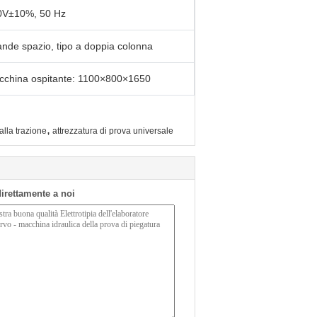
0V±10%, 50 Hz
nde spazio, tipo a doppia colonna
cchina ospitante: 1100×800×1650
,
alla trazione
attrezzatura di prova universale
 direttamente a noi