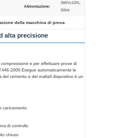
380V±10%,
Alimentazione:
50Hz
razione della macchina di prova
d alta precisione
 compressione e per effettuare prove di
C/T446-2000.Esegue automaticamente le
za del cemento e del maltaIl dispositivo è un
o e caricamento
ma di controllo
ito chiuso