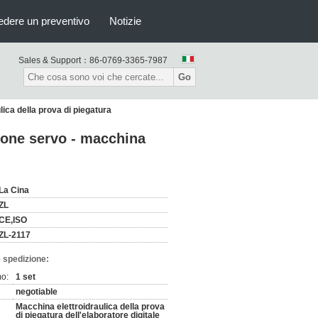
edere un preventivo
Notizie
Sales & Support：
86-0769-3365-7987
Go
ulica della prova di piegatura
isione servo - macchina
La Cina
ZL
CE,ISO
ZL-2117
 spedizione:
mo:
1 set
negotiable
Macchina elettroidraulica della prova
di piegatura dell'elaboratore digitale