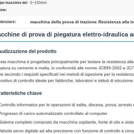
lpo massimo del
0~150mm
one:
macchina della prova di trazione
Resistenza alla t
denziare:
,
cchine di prova di piegatura elettro-idraulica a
ualizzazione del prodotto
sta macchina è progettata principalmente per testare la resistenza alla
gatura su cemento e malta, in conformità alle norme JC899-2002 e J
e secondo i requisiti specificati nei metodi di ispezione per la resisten
ositivo di controllo ideale per fabbriche, laboratori e istituti di istruzione.
atteristiche chiave
Controllo informatico per le operazioni di salita, discesa, prova, arrest
Progresso di carico automatizzato controllato al computer
Sistema completo composto da macchina ospitante, fonte di olio e siste
Valvola servo digitale ad alta precisione con funzione di controllo a circu