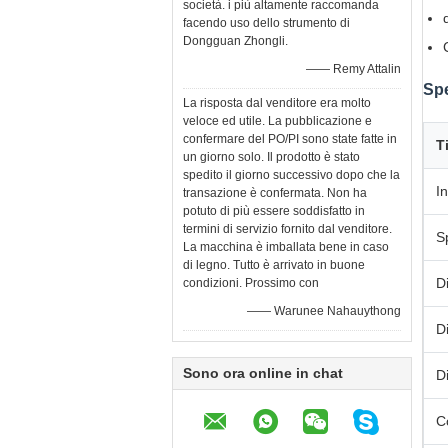
società. i più altamente raccomanda
facendo uso dello strumento di
Dongguan Zhongli.
—— Remy Attalin
Spe
La risposta dal venditore era molto
veloce ed utile. La pubblicazione e
confermare del PO/PI sono state fatte in
T
un giorno solo. Il prodotto è stato
spedito il giorno successivo dopo che la
I
transazione è confermata. Non ha
potuto di più essere soddisfatto in
termini di servizio fornito dal venditore.
S
La macchina è imballata bene in caso
di legno. Tutto è arrivato in buone
D
condizioni. Prossimo con
—— Warunee Nahauythong
D
Sono ora online in chat
D
C