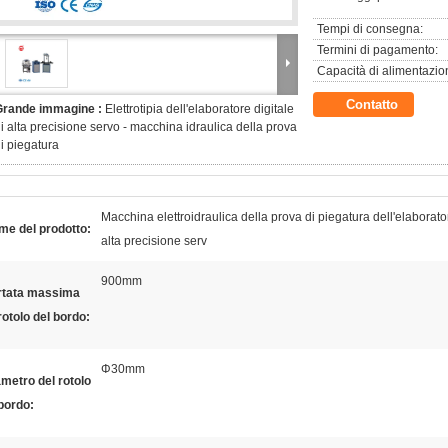
Tempi di consegna:
Termini di pagamento:
Capacità di alimentazio
Contatto
Grande immagine :
Elettrotipia dell'elaboratore digitale
i alta precisione servo - macchina idraulica della prova
i piegatura
Macchina elettroidraulica della prova di piegatura dell'elaborator
me del prodotto:
alta precisione serv
900mm
rtata massima
rotolo del bordo:
Φ30mm
metro del rotolo
bordo: