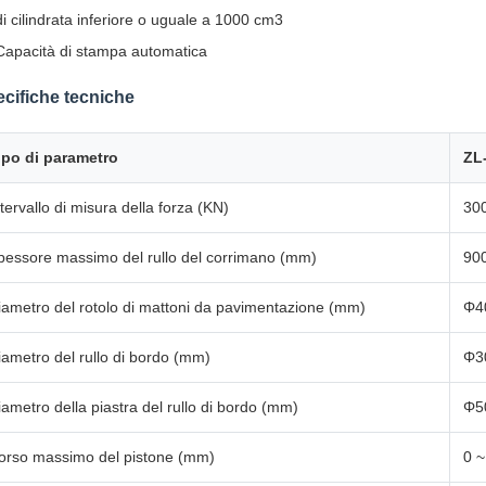
di cilindrata inferiore o uguale a 1000 cm3
Capacità di stampa automatica
cifiche tecniche
ipo di parametro
ZL
ntervallo di misura della forza (KN)
30
pessore massimo del rullo del corrimano (mm)
90
iametro del rotolo di mattoni da pavimentazione (mm)
Φ4
iametro del rullo di bordo (mm)
Φ3
iametro della piastra del rullo di bordo (mm)
Φ5
orso massimo del pistone (mm)
0 ~