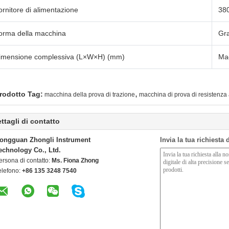
ornitore di alimentazione
38
orma della macchina
Gra
imensione complessiva (L×W×H) (mm)
Ma
,
rodotto Tag:
macchina della prova di trazione
macchina di prova di resistenza 
ttagli di contatto
ongguan Zhongli Instrument
Invia la tua richiesta
echnology Co., Ltd.
ersona di contatto:
Ms. Fiona Zhong
elefono:
+86 135 3248 7540