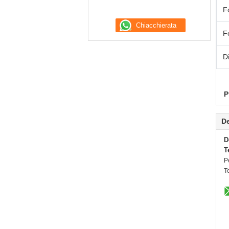
F
F
D
P
De
D
T
P
T