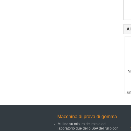
Al
M
un
Macchina di prova di gomma
Mulino su misura del rotolo del
laboratorio due dello SpA del rullo con