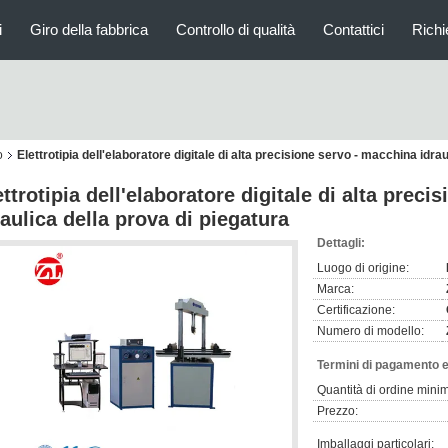
i
Giro della fabbrica
Controllo di qualità
Contattici
Richi
o
Elettrotipia dell'elaboratore digitale di alta precisione servo - macchina idra
ettrotipia dell'elaboratore digitale di alta prec
raulica della prova di piegatura
Dettagli:
Luogo di origine:
Marca:
Certificazione:
Numero di modello:
Termini di pagamento e
Quantità di ordine mini
Prezzo:
Imballaggi particolari: