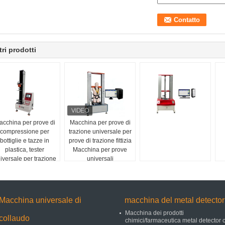
tri prodotti
acchina per prove di
Macchina per prove di
compressione per
trazione universale per
bottiglie e tazze in
prove di trazione fittizia
plastica, tester
Macchina per prove
iversale per trazione
universali
da banco a colonna
singola
Macchina universale di
macchina del metal detector
Macchina dei prodotti
collaudo
chimici/farmaceutica metal detector 