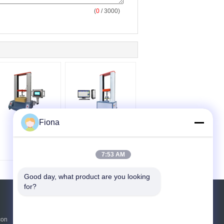
(
0
/ 3000)
Fiona
7:53 AM
Good day, what product are you looking 
for?
Richiedere un preventivo
con