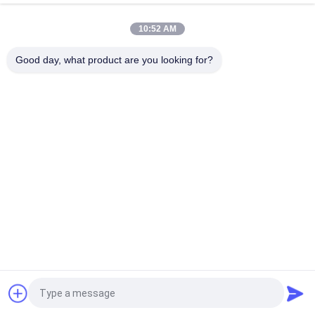
con NELLM2015 COME NZS 2063
10:52 AM
Strumento di misura del campo visivo del casco del motociclo
del visualizzatore digitale del LED
Good day, what product are you looking for?
Categorie popolari
Tutti
Macchina Di Prova 
Macchina Di 
Di Gomma
Vulcanizzazione 
Della Stampa
Un Mulino Di Due 
Macchina Universale 
Rotoli
Di Collaudo
Miscelatore Di 
Macchina Di Prova 
Banbury
Di Trazione
Macchina Del Metal 
Camera Test 
Detector
Ambientali
Richiedi un preventivo