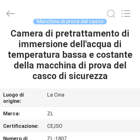
2026
Dongguan
Zhongli
Instrument
Technology
Macchina di prova del casco
Co.,
Ltd..
All
Camera di pretrattamento di
CASA
Rights
Reserved.
immersione dell'acqua di
PRODOTTI
temperatura bassa e costante
della macchina di prova del
VIDEO
casco di sicurezza
CIRCA
Luogo di
La Cina
origine:
NOI
Marca:
ZL
GIRO
Certificazione:
CE,ISO
DELLA
Numero di
ZL-1807