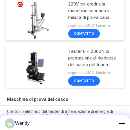
220V tre gradua la
macchina secondo la
misura di prova capa
della stabilità del
negotiable MOQ:1 insieme
dispositivo della
CONTATTO
riparazione del casco
delle muffe
Tester 0 ~ 2000N di
prestazione di rigidezza
del casco del touch
screen dello SpA
negotiable MOQ:1 insieme
GB24429
CONTATTO
Macchina di prova del casco
Controllo elettrico del tester di attenuazione di energia di
impatto del casco della motocicletta
Wendy
Resistenza del casco del motociclo al tester di penetrazione