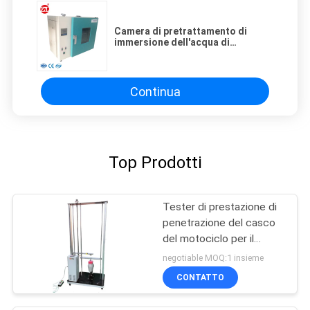
Camera di pretrattamento di
immersione dell'acqua di
temperatura bassa e costante
della macchina di prova del casco
di sicurezza
Continua
Top Prodotti
Tester di prestazione di
penetrazione del casco
del motociclo per il
casco pieno o mezzo
negotiable MOQ:1 insieme
CONTATTO