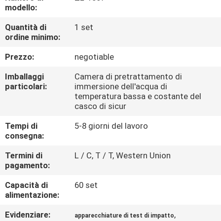
FABBRICA
modello:
Quantità di
1 set
CONTROLLO
ordine minimo:
DI
Prezzo:
negotiable
QUALITÀ
Imballaggi
Camera di pretrattamento di
particolari:
immersione dell'acqua di
temperatura bassa e costante del
CONTATTICI
casco di sicur
Tempi di
5-8 giorni del lavoro
NOTIZIE
consegna:
Termini di
L / C, T / T, Western Union
RICHIEDA
pagamento:
UNA
Capacità di
60 set
alimentazione:
CITAZIONE
Evidenziare:
,
apparecchiature di test di impatto