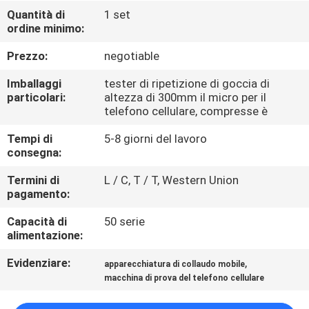
FABBRICA
Quantità di
1 set
ordine minimo:
CONTROLLO
Prezzo:
negotiable
DI
Imballaggi
tester di ripetizione di goccia di
QUALITÀ
particolari:
altezza di 300mm il micro per il
telefono cellulare, compresse è
Tempi di
5-8 giorni del lavoro
CONTATTICI
consegna:
Termini di
L / C, T / T, Western Union
NOTIZIE
pagamento:
Capacità di
50 serie
RICHIEDA
alimentazione:
UNA
Evidenziare:
,
apparecchiatura di collaudo mobile
CITAZIONE
macchina di prova del telefono cellulare