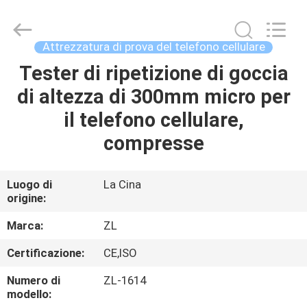
2026
Dongguan
Zhongli
Instrument
Technology
Attrezzatura di prova del telefono cellulare
Co.,
Ltd..
All
Tester di ripetizione di goccia
CASA
Rights
Reserved.
di altezza di 300mm micro per
PRODOTTI
il telefono cellulare,
compresse
VIDEO
Luogo di
La Cina
origine:
CIRCA
NOI
Marca:
ZL
Certificazione:
CE,ISO
GIRO
Numero di
ZL-1614
DELLA
modello: