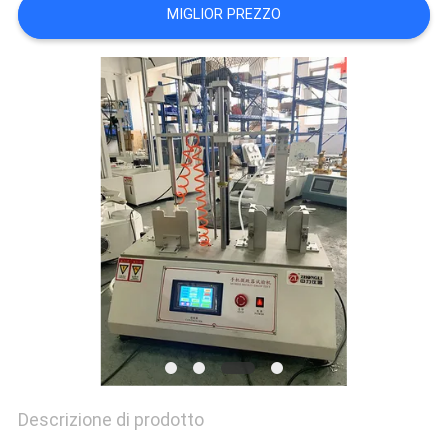
VR
MIGLIOR PREZZO
SHOW
SITEMAP
PRIVACY
POLICY
Descrizione di prodotto