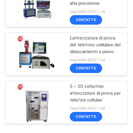
alta precisione
negotiable MOQ:1 set
CONTATTO
L'attrezzatura di prova
del telefono cellulare del
dislocamento a pieno
carico per la chiave
negotiable MOQ:1 set
rifornisce il bottone
CONTATTO
5 ~ 20 volte/min
attrezzature di prova per
telefoni cellulari
negotiable MOQ:1 set
CONTATTO