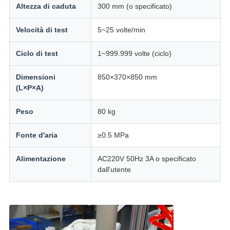
Altezza di caduta
300 mm (o specificato)
Velocità di test
5~25 volte/min
Ciclo di test
1~999.999 volte (ciclo)
Dimensioni
850×370×850 mm
(L×P×A)
Peso
80 kg
Fonte d'aria
≥0.5 MPa
Alimentazione
AC220V 50Hz 3A o specificato
dall'utente