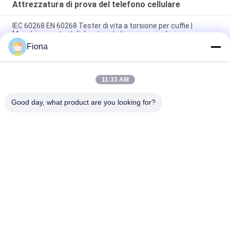
Attrezzatura di prova del telefono cellulare
IEC 60268 EN 60268 Tester di vita a torsione per cuffie |
Macchina per test di durata rotativa per auricolari
Fiona
USB-IF EIA-364-13 IEC 60512 Caricabatterie USB per cellulari
Macchina per prove di fatica a trazione per tester di durata di
11:33 AM
espansione per cuffie, auricolari e archetto IEC 60068 IEC
60268 ASTM F2101
Good day, what product are you looking for?
Categorie popolari
Tutti
Macchina Di Prova 
Macchina Di 
Di Gomma
Vulcanizzazione 
Della Stampa
Un Mulino Di Due 
Macchina Universale 
Rotoli
Di Collaudo
Miscelatore Di 
Macchina Di Prova 
Banbury
Di Trazione