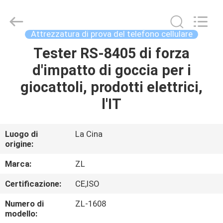
2026
Dongguan
Zhongli
Instrument
Technology
Attrezzatura di prova del telefono cellulare
Co.,
Ltd..
All
Tester RS-8405 di forza
CASA
Rights
Reserved.
d'impatto di goccia per i
PRODOTTI
giocattoli, prodotti elettrici,
l'IT
VIDEO
Luogo di
La Cina
origine:
CIRCA
NOI
Marca:
ZL
Certificazione:
CE,ISO
GIRO
Numero di
ZL-1608
DELLA
modello: