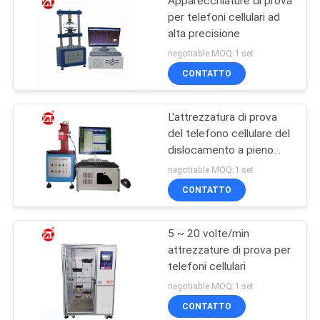
Apparecchiature di prova
per telefoni cellulari ad
alta precisione
negotiable MOQ:1 set
CONTATTO
L'attrezzatura di prova
del telefono cellulare del
dislocamento a pieno
carico per la chiave
negotiable MOQ:1 set
rifornisce il bottone
CONTATTO
5 ~ 20 volte/min
attrezzature di prova per
telefoni cellulari
negotiable MOQ:1 set
CONTATTO