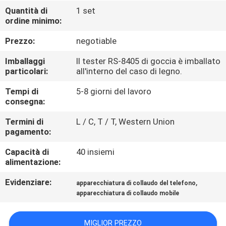
FABBRICA
Quantità di
1 set
ordine minimo:
CONTROLLO
Prezzo:
negotiable
DI
Imballaggi
Il tester RS-8405 di goccia è imballato
QUALITÀ
particolari:
all'interno del caso di legno.
Tempi di
5-8 giorni del lavoro
consegna:
CONTATTICI
Termini di
L / C, T / T, Western Union
pagamento:
NOTIZIE
Capacità di
40 insiemi
alimentazione:
RICHIEDA
Evidenziare:
,
apparecchiatura di collaudo del telefono
UNA
apparecchiatura di collaudo mobile
CITAZIONE
MIGLIOR PREZZO