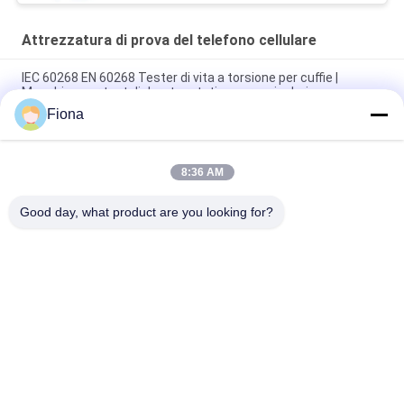
Attrezzatura di prova del telefono cellulare
IEC 60268 EN 60268 Tester di vita a torsione per cuffie |
Macchina per test di durata rotativa per auricolari
Fiona
USB-IF EIA-364-13 IEC 60512 Caricabatterie USB per cellulari
Macchina per prove di fatica a trazione per tester di durata di
8:36 AM
espansione per cuffie, auricolari e archetto IEC 60068 IEC
60268 ASTM F2101
Good day, what product are you looking for?
Categorie popolari
Tutti
Macchina Di Prova 
Macchina Di 
Di Gomma
Vulcanizzazione 
Della Stampa
Un Mulino Di Due 
Macchina Universale 
Rotoli
Di Collaudo