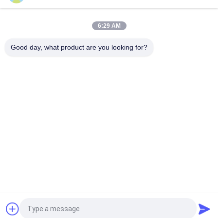
USB-IF EIA-364-13 IEC 60512 Caricabatterie USB per cellulari
Macchina per prove di fatica a trazione per tester di durata di
6:29 AM
espansione per cuffie, auricolari e archetto IEC 60068 IEC
60268 ASTM F2101
Good day, what product are you looking for?
Categorie popolari
Tutti
Macchina Di Prova 
Macchina Di 
Di Gomma
Vulcanizzazione 
Della Stampa
Un Mulino Di Due 
Macchina Universale 
Rotoli
Di Collaudo
Miscelatore Di 
Macchina Di Prova 
Banbury
Di Trazione
Macchina Del Metal 
Camera Test 
Detector
Ambientali
Richiedi un preventivo