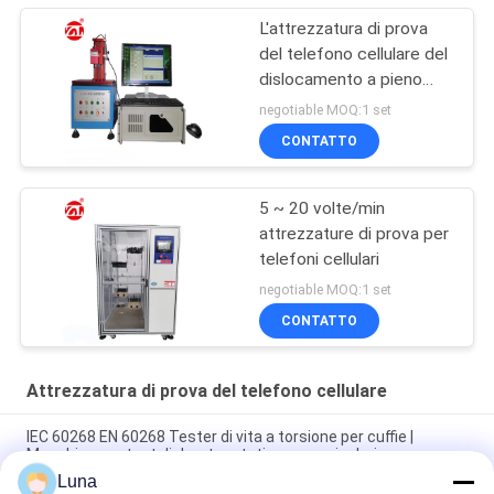
L'attrezzatura di prova
del telefono cellulare del
dislocamento a pieno
carico per la chiave
negotiable MOQ:1 set
rifornisce il bottone
CONTATTO
5 ~ 20 volte/min
attrezzature di prova per
telefoni cellulari
negotiable MOQ:1 set
CONTATTO
Attrezzatura di prova del telefono cellulare
IEC 60268 EN 60268 Tester di vita a torsione per cuffie |
Macchina per test di durata rotativa per auricolari
Luna