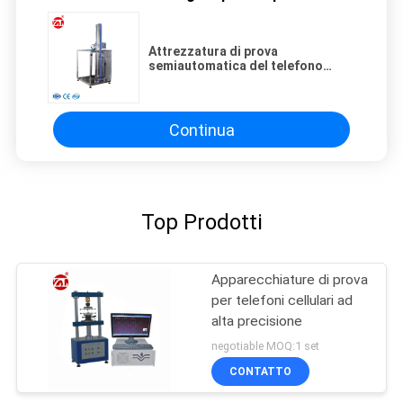
Attrezzatura di prova
semiautomatica del telefono
cellulare del tester di goccia RS-
DP-03 per gli apparecchi
elettronici o le parti
Continua
Top Prodotti
Apparecchiature di prova
per telefoni cellulari ad
alta precisione
negotiable MOQ:1 set
CONTATTO