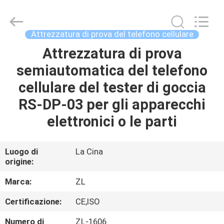
2026
Dongguan
Zhongli
Instrument
Technology
Attrezzatura di prova del telefono cellulare
Co.,
Ltd..
All
Attrezzatura di prova
CASA
Rights
Reserved.
semiautomatica del telefono
PRODOTTI
cellulare del tester di goccia
RS-DP-03 per gli apparecchi
VIDEO
elettronici o le parti
CIRCA
Luogo di
La Cina
origine:
NOI
Marca:
ZL
GIRO
Certificazione:
CE,ISO
DELLA
Numero di
ZL-1606