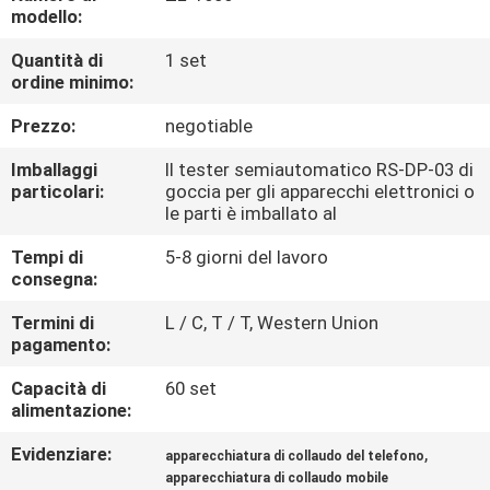
FABBRICA
modello:
Quantità di
1 set
CONTROLLO
ordine minimo:
DI
Prezzo:
negotiable
QUALITÀ
Imballaggi
Il tester semiautomatico RS-DP-03 di
particolari:
goccia per gli apparecchi elettronici o
le parti è imballato al
CONTATTICI
Tempi di
5-8 giorni del lavoro
consegna:
NOTIZIE
Termini di
L / C, T / T, Western Union
pagamento:
RICHIEDA
Capacità di
60 set
UNA
alimentazione:
CITAZIONE
Evidenziare:
,
apparecchiatura di collaudo del telefono
apparecchiatura di collaudo mobile