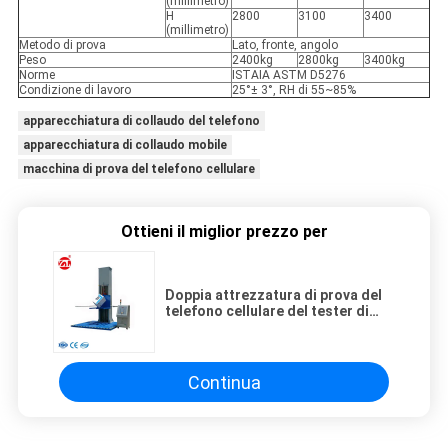
(millimetro)
H
2800
3100
3400
(millimetro)
Metodo di prova
Lato, fronte, angolo
Peso
2400kg
2800kg
3400kg
Norme
ISTAIA ASTM D5276
Condizione di lavoro
25°± 3°, RH di 55~85%
apparecchiatura di collaudo del telefono
apparecchiatura di collaudo mobile
macchina di prova del telefono cellulare
Ottieni il miglior prezzo per
Doppia attrezzatura di prova del
telefono cellulare del tester di
goccia di precisione della colonna
RS-DP-10/12/14 con
l'attenuazione idraulica
Continua