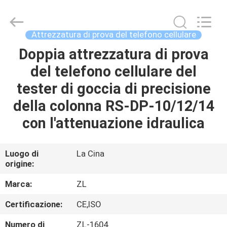
2026
Dongguan
Zhongli
Instrument
Technology
Attrezzatura di prova del telefono cellulare
Co.,
Ltd..
All
Doppia attrezzatura di prova
CASA
Rights
Reserved.
del telefono cellulare del
PRODOTTI
tester di goccia di precisione
della colonna RS-DP-10/12/14
VIDEO
con l'attenuazione idraulica
CIRCA
Luogo di
La Cina
origine:
NOI
Marca:
ZL
GIRO
Certificazione:
CE,ISO
DELLA
Numero di
ZL-1604