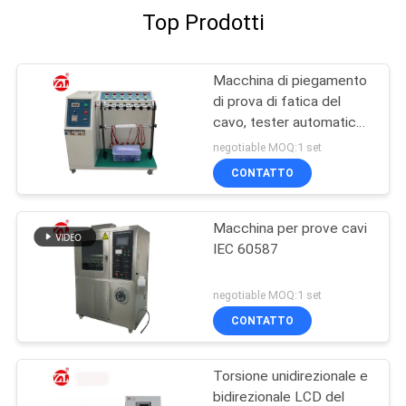
Top Prodotti
Macchina di piegamento
di prova di fatica del
cavo, tester automatico
della flessione del cavo
negotiable MOQ:1 set
di 220V 50hz
CONTATTO
Macchina per prove cavi
IEC 60587
negotiable MOQ:1 set
CONTATTO
Torsione unidirezionale e
bidirezionale LCD del