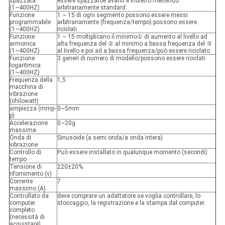
spazzata
essere spazzatoe avanti e indietro mettendo
(1~400HZ)
arbitrariamente standard
Funzione
1 ~ 15 di ogni segmento possono essere messi
programmabile
arbitrariamente (frequenza/tempo) possono essere
(1~400HZ)
riciclati
Funzione
1 ~ 15 moltiplicano il minimo① di aumento al livello ad
armonica
alta frequenza del ② al minimo a bassa frequenza del ③
(1~400HZ)
al livello e poi ad a bassa frequenza/può essere riciclato
Funzione
3 generi di numero di modello/possono essere riciclati
logaritmica
(1~400HZ)
Frequenza della
1,5
macchina di
vibrazione
(chilowatt)
ampiezza (mmp-
0~5mm
p)
Accelerazione
0~20g
massima
Onda di
Sinusoide (a semi onda/a onda intera)
vibrazione
Controllo di
Può essere installato in qualunque momento (secondi)
tempo
Tensione di
220±20%
rifornimento (v)
Corrente
7
massimo (A)
Controllato da
deve comprare un adattatore se voglia controllare, lo
computer
stoccaggio, la registrazione e la stampa dal computer.
completo
(necessità di
acquistare)