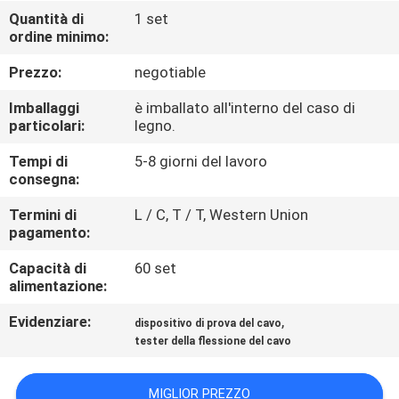
FABBRICA
Quantità di
1 set
ordine minimo:
CONTROLLO
Prezzo:
negotiable
DI
Imballaggi
è imballato all'interno del caso di
QUALITÀ
particolari:
legno.
Tempi di
5-8 giorni del lavoro
consegna:
CONTATTICI
Termini di
L / C, T / T, Western Union
pagamento:
NOTIZIE
Capacità di
60 set
alimentazione:
RICHIEDA
Evidenziare:
,
dispositivo di prova del cavo
UNA
tester della flessione del cavo
CITAZIONE
MIGLIOR PREZZO