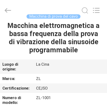
2026
Dongguan
Zhongli
Instrument
Technology
Macchina di prova del cavo
Co.,
Ltd..
All
Macchina elettromagnetica a
CASA
Rights
Reserved.
bassa frequenza della prova
PRODOTTI
di vibrazione della sinusoide
programmabile
VIDEO
Luogo di
La Cina
origine:
CIRCA
NOI
Marca:
ZL
Certificazione:
CE,ISO
GIRO
Numero di
ZL-1001
DELLA
modello: