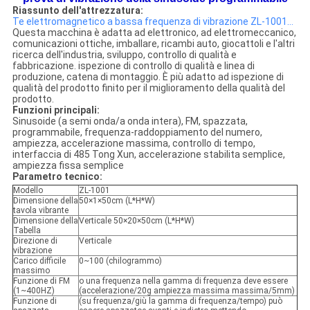
Riassunto dell'attrezzatura:
Te elettromagnetico a bassa frequenza di vibrazione ZL-1001…
Questa macchina è adatta ad elettronico, ad elettromeccanico,
comunicazioni ottiche, imballare, ricambi auto, giocattoli e l'altri
ricerca dell'industria, sviluppo, controllo di qualità e
fabbricazione. ispezione di controllo di qualità e linea di
produzione, catena di montaggio. È più adatto ad ispezione di
qualità del prodotto finito per il miglioramento della qualità del
prodotto.
Funzioni principali:
Sinusoide (a semi onda/a onda intera), FM, spazzata,
programmabile, frequenza-raddoppiamento del numero,
ampiezza, accelerazione massima, controllo di tempo,
interfaccia di 485 Tong Xun, accelerazione stabilita semplice,
ampiezza fissa semplice
Parametro tecnico:
Modello
ZL-1001
Dimensione della
50×1×50cm (L*H*W)
tavola vibrante
Dimensione della
Verticale 50×20×50cm (L*H*W)
Tabella
Direzione di
Verticale
vibrazione
Carico difficile
0~100 (chilogrammo)
massimo
Funzione di FM
o una frequenza nella gamma di frequenza deve essere
(1~400HZ)
(accelerazione/20g ampiezza massima massima/5mm)
Funzione di
(su frequenza/giù la gamma di frequenza/tempo) può