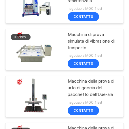
resistenza a
compressione del servo
negotiable MOQ:1 set
schermo unico del
CONTATTO
computer
Macchina di prova
simulata di vibrazione di
trasporto
negotiable MOQ:1 set
CONTATTO
Macchina della prova di
urto di goccia del
pacchetto dell'Due-ala
negotiable MOQ:1 set
CONTATTO
Macchina della prova di