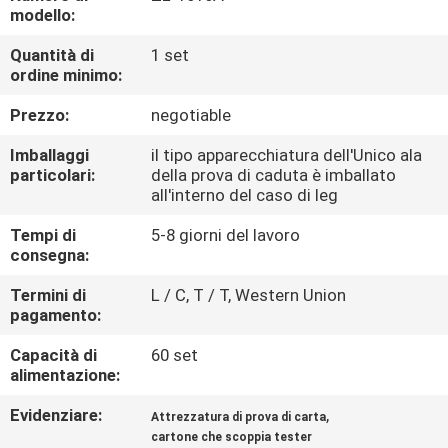
FABBRICA
modello:
Quantità di
1 set
CONTROLLO
ordine minimo:
DI
Prezzo:
negotiable
QUALITÀ
Imballaggi
il tipo apparecchiatura dell'Unico ala
particolari:
della prova di caduta è imballato
all'interno del caso di leg
CONTATTICI
Tempi di
5-8 giorni del lavoro
consegna:
NOTIZIE
Termini di
L / C, T / T, Western Union
pagamento:
RICHIEDA
Capacità di
60 set
UNA
alimentazione:
CITAZIONE
Evidenziare:
,
Attrezzatura di prova di carta
cartone che scoppia tester