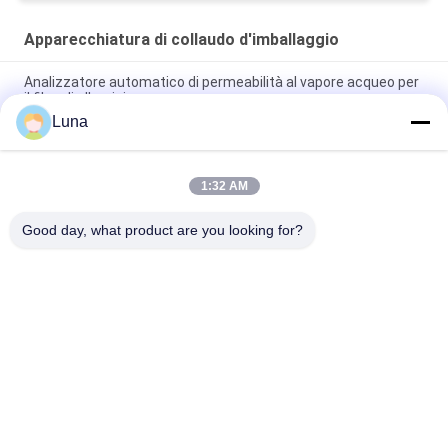
dello sterilizzatore
Apparecchiatura di collaudo d'imballaggio
Analizzatore automatico di permeabilità al vapore acqueo per
il film, di alluminio
Luna
ASTM D642 ha ondulato il tester resistente di compressione
di schiacciamento della scatola di cartone
1:32 AM
ISO3036 tipo analogico tester di forza di Pierce del
cartone/prestazione anti- di esposto
Good day, what product are you looking for?
Categorie popolari
Tutti
Macchina Di Prova 
Macchina Di 
Di Gomma
Vulcanizzazione 
Della Stampa
Un Mulino Di Due 
Macchina Universale 
Rotoli
Di Collaudo
Miscelatore Di 
Macchina Di Prova 