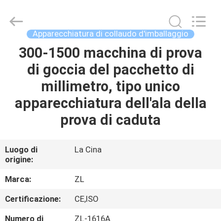
2026
Dongguan
Zhongli
Instrument
Technology
Apparecchiatura di collaudo d'imballaggio
Co.,
Ltd..
All
300-1500 macchina di prova
CASA
Rights
Reserved.
di goccia del pacchetto di
PRODOTTI
millimetro, tipo unico
apparecchiatura dell'ala della
VIDEO
prova di caduta
CIRCA
Luogo di
La Cina
origine:
NOI
Marca:
ZL
GIRO
Certificazione:
CE,ISO
DELLA
Numero di
ZL-1616A