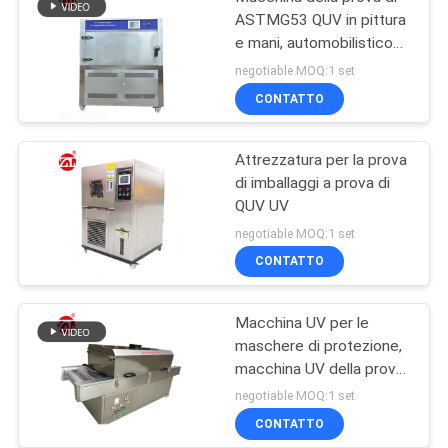
ASTMG53 QUV in pittura
e mani, automobilistico
UV, plastica ecc
negotiable MOQ:1 set
CONTATTO
Attrezzatura per la prova
di imballaggi a prova di
QUV UV
negotiable MOQ:1 set
CONTATTO
Macchina UV per le
maschere di protezione,
macchina UV della prova
del forno di
negotiable MOQ:1 set
sterilizzazione di
CONTATTO
radiazione ultravioletta