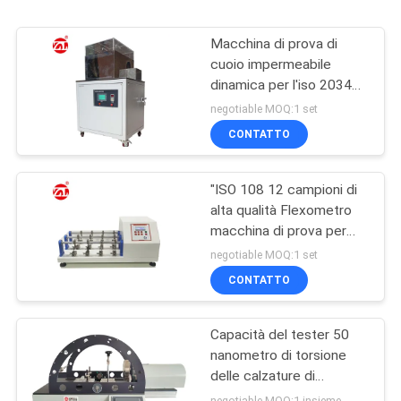
Macchina di prova di
cuoio impermeabile
dinamica per l'iso 20344
dell'en finito delle scarpe
negotiable MOQ:1 set
di cuoio
CONTATTO
"ISO 108 12 campioni di
alta qualità Flexometro
macchina di prova per
tessuti / cuoio""
negotiable MOQ:1 set
CONTATTO
Capacità del tester 50
nanometro di torsione
delle calzature di
controllo dello SpA di
negotiable MOQ:1 insieme