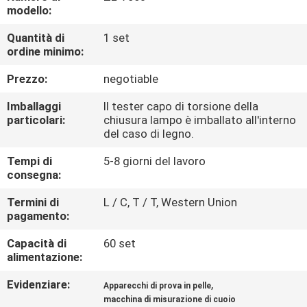
FABBRICA
modello:
Quantità di
1 set
CONTROLLO
ordine minimo:
DI
Prezzo:
negotiable
QUALITÀ
Imballaggi
Il tester capo di torsione della
particolari:
chiusura lampo è imballato all'interno
del caso di legno.
CONTATTICI
Tempi di
5-8 giorni del lavoro
consegna:
NOTIZIE
Termini di
L / C, T / T, Western Union
pagamento:
RICHIEDA
Capacità di
60 set
UNA
alimentazione:
CITAZIONE
Evidenziare:
,
Apparecchi di prova in pelle
macchina di misurazione di cuoio