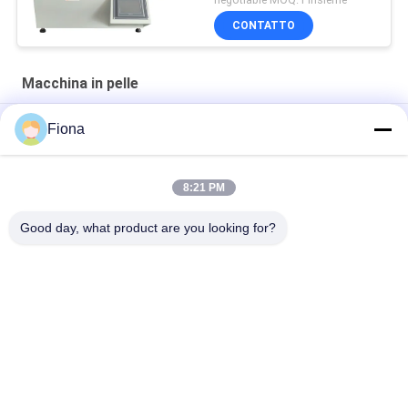
GB/T 32024
CONTATTO
Macchina in pelle
4
Fiona
M
8:21 PM
"SATRA TM171 strumento di misura della penetrazione
idraulica dinamica in pelle flessibile di alta qualità"
Good day, what product are you looking for?
Categorie popolari
Tutti
Macchina Di Prova 
Macchina Di 
Di Gomma
Vulcanizzazione 
Della Stampa
Un Mulino Di Due 
Macchina Universale 
Rotoli
Di Collaudo