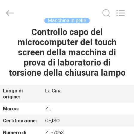
2026
Dongguan
Zhongli
Instrument
Technology
Macchina in pelle
Co.,
Ltd..
All
Controllo capo del
CASA
Rights
Reserved.
microcomputer del touch
PRODOTTI
screen della macchina di
prova di laboratorio di
VIDEO
torsione della chiusura lampo
CIRCA
Luogo di
La Cina
origine:
NOI
Marca:
ZL
GIRO
Certificazione:
CE,ISO
DELLA
Numero di
ZL-7063