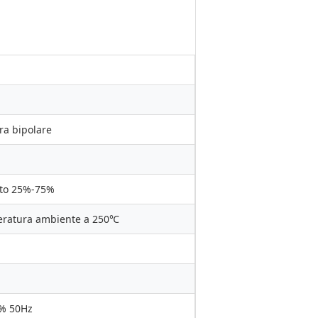
a bipolare
to 25%-75%
eratura ambiente a 250℃
% 50Hz