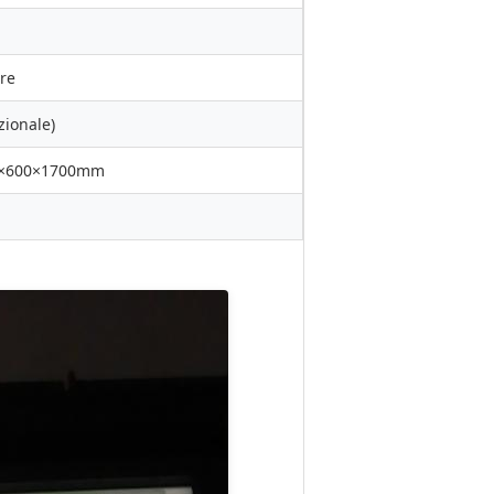
re
pzionale)
0×600×1700mm