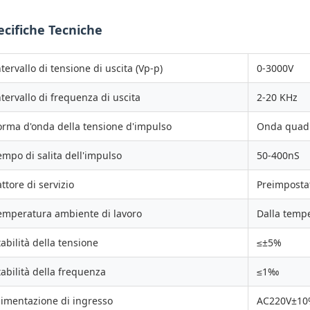
ecifiche Tecniche
ntervallo di tensione di uscita (Vp-p)
0-3000V
ntervallo di frequenza di uscita
2-20 KHz
orma d'onda della tensione d'impulso
Onda quadr
empo di salita dell'impulso
50-400nS
attore di servizio
Preimposta
emperatura ambiente di lavoro
Dalla temp
tabilità della tensione
≤±5%
tabilità della frequenza
≤1‰
limentazione di ingresso
AC220V±10