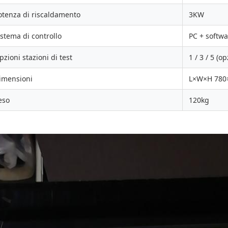
otenza di riscaldamento
3KW
istema di controllo
PC + softwa
pzioni stazioni di test
1 / 3 / 5 (o
imensioni
L×W×H 78
eso
120kg