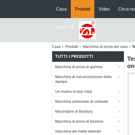
Casa
Prodotti
Video
Circa no
Show VR
Casa
Prodotti
Macchina di prova del cavo
T
TUTTI I PRODOTTI
Te
on
Macchina di prova di gomma
Macchina di vulcanizzazione della
stampa
Un mulino di due rotoli
Macchina universale di collaudo
Miscelatore di Banbury
Macchina di prova di trazione
macchina del metal detector