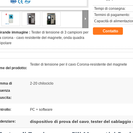
Tempi di consegna:
Termini di pagamento:
Capacità di alimentazio
Contatto
Grande immagine :
Tester di tensione di 3 campioni per
a corona - cavo resistente del magnete, onda quadra
ipolare
Tester di tensione per il cavo Corona-resistente del magnete
me del prodotto:
mma di
2-20 chilociclo
quenza
'uscita:
trollo:
PC + software
dispositivo di prova del cavo
tester del cablaggio
denziare:
,