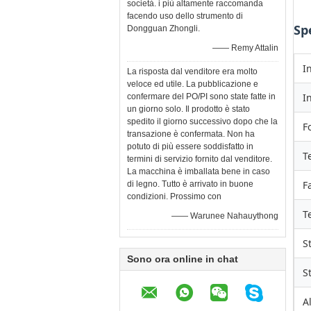
società. i più altamente raccomanda
facendo uso dello strumento di
Sp
Dongguan Zhongli.
—— Remy Attalin
I
La risposta dal venditore era molto
veloce ed utile. La pubblicazione e
I
confermare del PO/PI sono state fatte in
un giorno solo. Il prodotto è stato
spedito il giorno successivo dopo che la
F
transazione è confermata. Non ha
potuto di più essere soddisfatto in
T
termini di servizio fornito dal venditore.
La macchina è imballata bene in caso
F
di legno. Tutto è arrivato in buone
condizioni. Prossimo con
T
—— Warunee Nahauythong
S
Sono ora online in chat
S
A