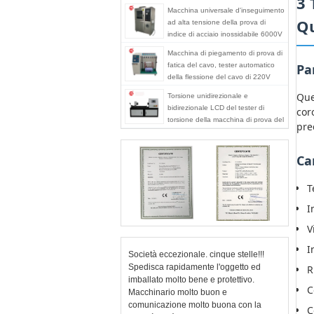
3 
Macchina universale d'inseguimento
Qu
ad alta tensione della prova di
indice di acciaio inossidabile 6000V
di IEC 60587
Macchina di piegamento di prova di
fatica del cavo, tester automatico
Pa
della flessione del cavo di 220V
50hz
Que
Torsione unidirezionale e
bidirezionale LCD del tester di
cor
torsione della macchina di prova del
pre
cavo dello schermo/nastro metallico
Ca
T
I
V
I
Società eccezionale. cinque stelle!!!
Spedisca rapidamente l'oggetto ed
R
imballato molto bene e protettivo.
C
Macchinario molto buon e
comunicazione molto buona con la
C