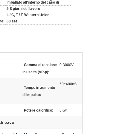
imballato all'interno del caso di
5-8 giorni del lavoro
L / C, T / T, Western Union
ne:
60 set
Gamma di tensione
0-3000V
in uscita (VP-p):
50~400nS
Tempo in aumento
di impulso:
Potere calorifico:
3Kw
 di cavo