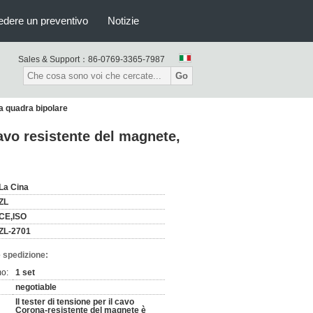
edere un preventivo
Notizie
Sales & Support：
86-0769-3365-7987
Go
da quadra bipolare
cavo resistente del magnete,
La Cina
ZL
CE,ISO
ZL-2701
 spedizione:
mo:
1 set
negotiable
Il tester di tensione per il cavo
Corona-resistente del magnete è