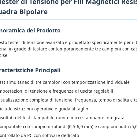
Tester di Tensione per Fili Magnetici Res
adra Bipolare
noramica del Prodotto
sto tester di tensione avanzato è progettato specificamente per il tes
ona, in grado di testare contemporaneamente tre campioni con cap
cise.
ratteristiche Principali
est simultaneo di tre campioni con temporizzazione individuale
mpostazioni di tensione e frequenza di uscita regolabili
isualizzazione completa di tensione, frequenza, tempo di salita e t
nclude istruzioni operative e guida al taglio
isultati del test stampabili tramite microstampante integrata
ompatibile con campioni rotondi (0,5-6,0 mm) e campioni piatti (5
ontrollato da PC con software dedicato