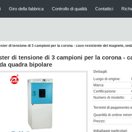
i
Giro della fabbrica
Controllo di qualità
Contattici
Richi
ester di tensione di 3 campioni per la corona - cavo resistente del magnete, on
ster di tensione di 3 campioni per la corona - 
da quadra bipolare
Dettagli:
Luogo di origine:
Marca:
Certificazione:
Numero di modello:
Termini di pagamento e
Quantità di ordine mini
Prezzo:
Imballaggi particolari: