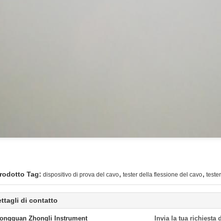
,
,
rodotto Tag:
dispositivo di prova del cavo
tester della flessione del cavo
teste
ttagli di contatto
ongguan Zhongli Instrument
Invia la tua richiesta