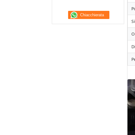
P
S
O
D
P