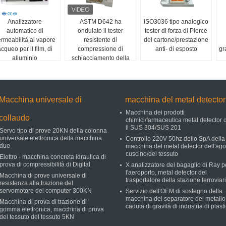
Analizzatore
ASTM D642 ha
ISO3036 tipo analogico
automatico di
ondulato il tester
tester di forza di Pierce
rmeabilità al vapore
resistente di
del cartone/prestazione
cqueo per il film, di
compressione di
anti- di esposto
gr
alluminio
schiacciamento della
scatola di cartone
Macchina universale di
macchina del metal detector
Macchina dei prodotti
collaudo
chimici/farmaceutica metal detector 
il SUS 304/SUS 201
Servo tipo di prove 20KN della colonna
universale elettronica della macchina
Controllo 220V 50hz dello SpA della
due
macchina del metal detector dell'ago
cuscino/del tessuto
Elettro - macchina concreta idraulica di
prova di compressibilità di Digital
X analizzatore del bagaglio di Ray p
l'aeroporto, metal detector del
Macchina di prove universale di
trasportatore della stazione ferroviar
resistenza alla trazione del
servomotore del computer 300KN
Servizio dell'OEM di sostegno della
macchina del separatore del metallo
Macchina di prova di trazione di
caduta di gravità di industria di plast
gomma elettronica, macchina di prova
del tessuto del tessuto 5KN