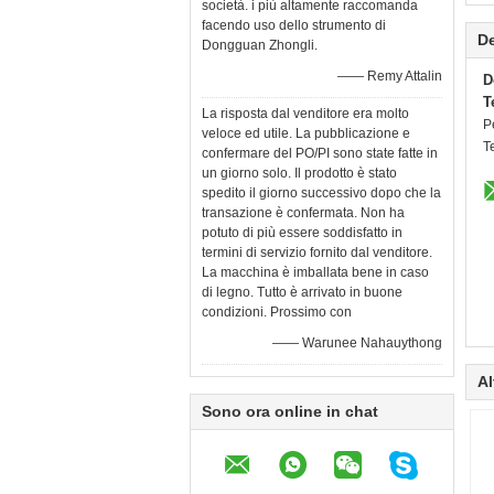
società. i più altamente raccomanda
facendo uso dello strumento di
De
Dongguan Zhongli.
—— Remy Attalin
D
T
La risposta dal venditore era molto
P
veloce ed utile. La pubblicazione e
T
confermare del PO/PI sono state fatte in
un giorno solo. Il prodotto è stato
spedito il giorno successivo dopo che la
transazione è confermata. Non ha
potuto di più essere soddisfatto in
termini di servizio fornito dal venditore.
La macchina è imballata bene in caso
di legno. Tutto è arrivato in buone
condizioni. Prossimo con
—— Warunee Nahauythong
Al
Sono ora online in chat