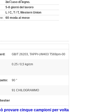
del caso di legno.
5-8 giorni del lavoro
L / C, T / T, Western Union
ne:
60 moda al mese
ard:
GB/T 26203, TAPPI-UM403 T569pm-00
0.25 / 0,5 kg/cm
patto:
90 °
91 CHILOGRAMMO
tester
 può provare cinque campioni per volta