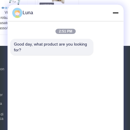
Luna
Viscosimetro
Apparecchiatura di
rotazionale NDJ-1
collaudo d'imballaggio
usato per misurare
di compressione del
asso/pittura/inchiostro/alimento/droghe
contenitore di cartone
2:51 PM
di iso 12048 IBC
Good day, what product are you looking 
for?
Richiedere un preventivo
con
Invii
sgs
er
E-Mail
Mappa del sito
|
ia
Sito mobile
 di
ica