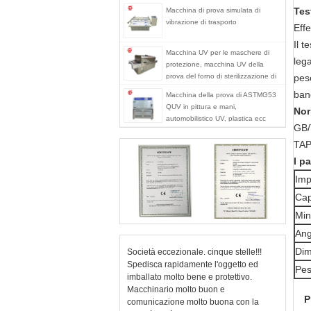
Tes
Macchina di prova simulata di
vibrazione di trasporto
Effe
Il t
Macchina UV per le maschere di
lega
protezione, macchina UV della
prova del forno di sterilizzazione di
peso
radiazione ultravioletta dello
banc
Macchina della prova di ASTMG53
sterilizzatore
QUV in pittura e mani,
Nor
automobilistico UV, plastica ecc
GB/
TAP
I p
Imp
Cap
Min
Ang
Dim
Società eccezionale. cinque stelle!!!
Spedisca rapidamente l'oggetto ed
Pe
imballato molto bene e protettivo.
Macchinario molto buon e
P
comunicazione molto buona con la