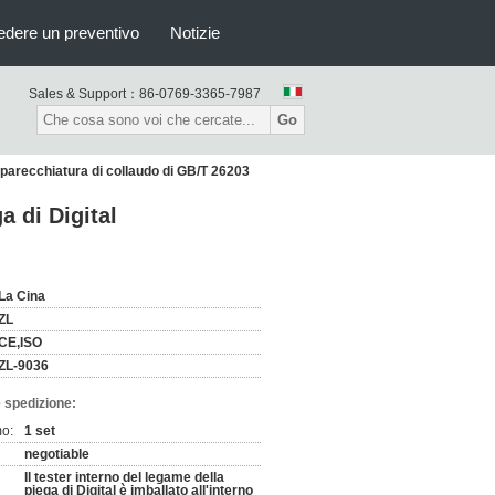
edere un preventivo
Notizie
Sales & Support：
86-0769-3365-7987
Go
apparecchiatura di collaudo di GB/T 26203
a di Digital
La Cina
ZL
CE,ISO
ZL-9036
 spedizione:
mo:
1 set
negotiable
Il tester interno del legame della
piega di Digital è imballato all'interno