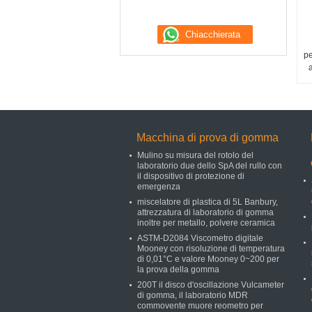
pe
a
Macchina di prova di gomma
Mulino su misura del rotolo del
laboratorio due dello SpA del rullo con
il dispositivo di protezione di
emergenza
miscelatore di plastica di 5L Banbury,
attrezzatura di laboratorio di gomma
inoltre per metallo, polvere ceramica
ASTM-D2084 Viscometro digitale
Mooney con risoluzione di temperatura
di 0,01°C e valore Mooney 0~200 per
la prova della gomma
200T il disco d'oscillazione Vulcameter
di gomma, il laboratorio MDR
commovente muore reometro per