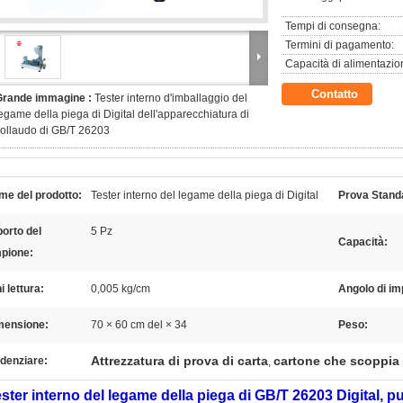
Tempi di consegna:
Termini di pagamento:
Capacità di alimentazio
Contatto
Grande immagine :
Tester interno d'imballaggio del
egame della piega di Digital dell'apparecchiatura di
ollaudo di GB/T 26203
me del prodotto:
Tester interno del legame della piega di Digital
Prova Stand
orto del
5 Pz
Capacità:
pione:
i lettura:
0,005 kg/cm
Angolo di im
mensione:
70 × 60 cm del × 34
Peso:
Attrezzatura di prova di carta
cartone che scoppia 
denziare:
,
tester interno del legame della piega di GB/T 26203 Digital,