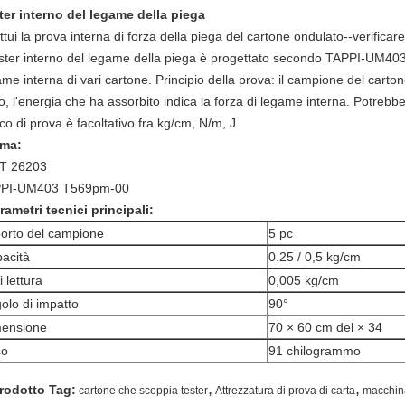
ter interno del legame della piega
ttui la prova interna di forza della piega del cartone ondulato--verificar
ester interno del legame della piega è progettato secondo TAPPI-UM403. 
me interna di vari cartone. Principio della prova: il campione del carto
, l'energia che ha assorbito indica la forza di legame interna. Potrebbe
o di prova è facoltativo fra kg/cm, N/m, J.
ma:
T 26203
PI-UM403 T569pm-00
arametri tecnici principali:
orto del campione
5 pc
acità
0.25 / 0,5 kg/cm
i lettura
0,005 kg/cm
olo di impatto
90°
ensione
70 × 60 cm del × 34
so
91 chilogrammo
,
,
rodotto Tag:
cartone che scoppia tester
Attrezzatura di prova di carta
macchina