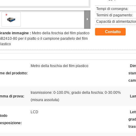
Tempi di consegna:
Termini di pagamento:
Capacità di alimentazio
Contatto
Grande immagine :
Metro della foschia del film plastico
B2410-80 per il piatto o il campione parallelo del film
lastico
Metro della foschia del film plastico
Dim
me del prodotto:
stan
cam
trasmissione: 0-100.0%; grado della foschia: 0-30.00%
mma di prova:
La
(misura assoluta)
LCD
Let
todo
grad
'esposizione:
tras