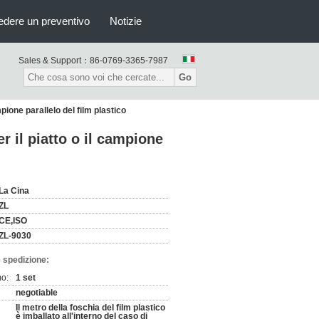
edere un preventivo
Notizie
Sales & Support：
86-0769-3365-7987
Go
pione parallelo del film plastico
r il piatto o il campione
La Cina
ZL
CE,ISO
ZL-9030
 spedizione:
mo:
1 set
negotiable
Il metro della foschia del film plastico
è imballato all'interno del caso di