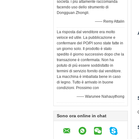
società. i più altamente raccomanda
facendo uso dello strumento di
Dongguan Zhongli.
—— Remy Attalin
La risposta dal venditore era molto
veloce ed utile. La pubblicazione e
confermare del PO/PI sono state fatte in
un giorno solo. Il prodotto è stato
spedito il giorno successivo dopo che la
transazione è confermata. Non ha
potuto di più essere soddisfatto in
termini di servizio fornito dal venditore.
La macchina è imballata bene in caso
di legno. Tutto è arrivato in buone
condizioni. Prossimo con
—— Warunee Nahauythong
Sono ora online in chat