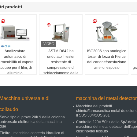
tri prodotti
Analizzatore
ASTM D642 ha
ISO3036 tipo analogico
automatico di
ondulato il tester
tester di forza di Pierce
rmeabilità al vapore
resistente di
del cartone/prestazione
cqueo per il film, di
compressione di
anti- di esposto
gr
alluminio
schiacciamento della
scatola di cartone
Macchina universale di
macchina del metal detector
Macchina dei prodotti
collaudo
chimici/farmaceutica metal detector 
il SUS 304/SUS 201
Servo tipo di prove 20KN della colonna
universale elettronica della macchina
Controllo 220V 50hz dello SpA della
due
macchina del metal detector dell'ago
cuscino/del tessuto
Elettro - macchina concreta idraulica di