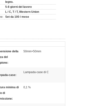
legno.
5-8 giorni del lavoro
L / C, T / T, Western Union
ne:
Set da 100 / mese
ensione della
50mm×50mm
za del
pione:
Lampada-case di C
mpada-case:
tura minima di
0,1 %
o di
missione: