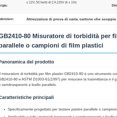
± 22V, 50 hertz di CA 220V di ± 1Hz
rgia:
Dim
Attrezzatura di prova di carta
cartone che scoppia 
denziare:
,
GB2410-80 Misuratore di torbidità per fi
parallele o campioni di film plastici
Panoramica del prodotto
Il misuratore di torbidità per film plastici GB2410-80 è uno strumento 
GB2410-80 e ASTM D1003-61(1997) per misurare la trasmittanza e il grad
e semitrasparenti a livello parallelo.
Caratteristiche principali
Specificamente progettato per testare piastre parallele o campioni d
Applicabile a tutti i materiali trasparenti e semitrasparenti a livello 