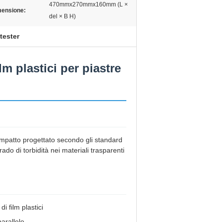
470mmx270mmx160mm (L ×
ensione:
del × B H)
tester
lm plastici per piastre
compatto progettato secondo gli standard
o di torbidità nei materiali trasparenti
i film plastici
parallelo