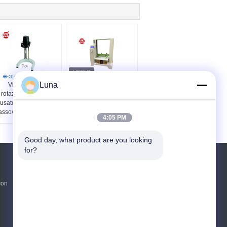
Luna
Viscosimetro
Apparecchiatura di
rotazionale NDJ-1
collaudo d'imballaggio
usato per misurare
di compressione del
asso/pittura/inchiostro/alimento/droghe
contenitore di cartone
4:05 PM
di iso 12048 IBC
Good day, what product are you looking 
for?
Richiedere un preventivo
con
Invii
sgs