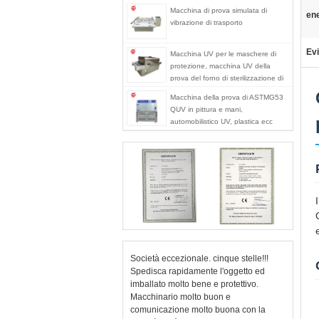
Macchina di prova simulata di
ene
vibrazione di trasporto
Evi
Macchina UV per le maschere di
protezione, macchina UV della
prova del forno di sterilizzazione di
radiazione ultravioletta dello
Macchina della prova di ASTMG53
sterilizzatore
QUV in pittura e mani,
automobilistico UV, plastica ecc
Società eccezionale. cinque stelle!!!
Spedisca rapidamente l'oggetto ed
imballato molto bene e protettivo.
Macchinario molto buon e
comunicazione molto buona con la