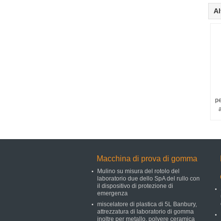
Al
pe
a
Macchina di prova di gomma
Mulino su misura del rotolo del
laboratorio due dello SpA del rullo con
il dispositivo di protezione di
emergenza
miscelatore di plastica di 5L Banbury,
attrezzatura di laboratorio di gomma
inoltre per metallo, polvere ceramica