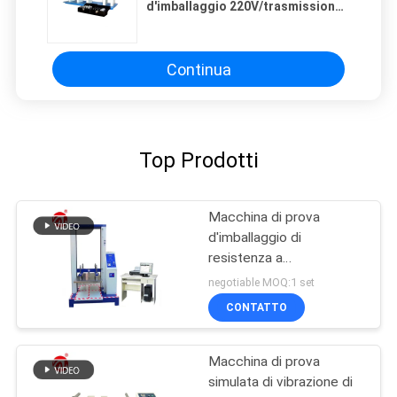
d'imballaggio 220V/trasmissione
leggera automatica di Digital
Haze l'analizzatore per i prodotti
di vetro
Continua
Top Prodotti
Macchina di prova
d'imballaggio di
resistenza a
compressione del servo
negotiable MOQ:1 set
schermo unico del
CONTATTO
computer
Macchina di prova
simulata di vibrazione di