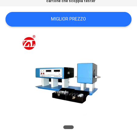
cartone che scoppia tester
VR
SHOW
MIGLIOR PREZZO
SITEMAP
PRIVACY
POLICY