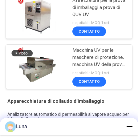
Attrezzatura per la prova
di imballaggi a prova di
QUV UV
negotiable MOQ:1 set
CONTATTO
Macchina UV per le
maschere di protezione,
macchina UV della prova
del forno di
negotiable MOQ:1 set
sterilizzazione di
CONTATTO
radiazione ultravioletta
dello sterilizzatore
Apparecchiatura di collaudo d'imballaggio
Analizzatore automatico di permeabilità al vapore acqueo per
il film, di alluminio
Luna
ASTM D642 ha ondulato il tester resistente di compressione
di schiacciamento della scatola di cartone