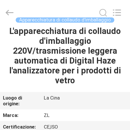
2026
Dongguan
Zhongli
Instrument
Technology
Apparecchiatura di collaudo d'imballaggio
Co.,
Ltd..
All
L'apparecchiatura di collaudo
CASA
Rights
Reserved.
d'imballaggio
PRODOTTI
220V/trasmissione leggera
automatica di Digital Haze
VIDEO
l'analizzatore per i prodotti di
vetro
CIRCA
NOI
Luogo di
La Cina
origine:
GIRO
Marca:
ZL
DELLA
Certificazione:
CE,ISO