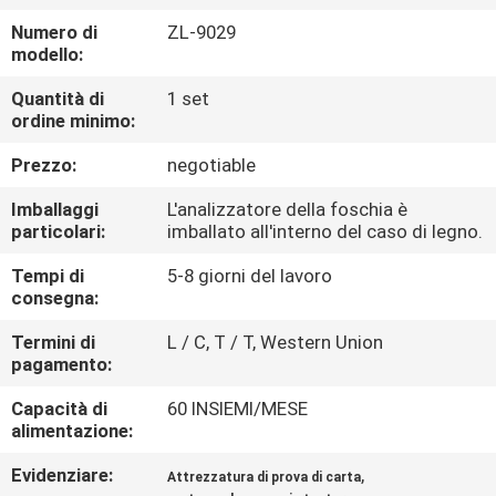
FABBRICA
Numero di
ZL-9029
modello:
CONTROLLO
Quantità di
1 set
DI
ordine minimo:
QUALITÀ
Prezzo:
negotiable
Imballaggi
L'analizzatore della foschia è
CONTATTICI
particolari:
imballato all'interno del caso di legno.
Tempi di
5-8 giorni del lavoro
NOTIZIE
consegna:
Termini di
L / C, T / T, Western Union
pagamento:
RICHIEDA
UNA
Capacità di
60 INSIEMI/MESE
alimentazione:
CITAZIONE
Evidenziare:
,
Attrezzatura di prova di carta