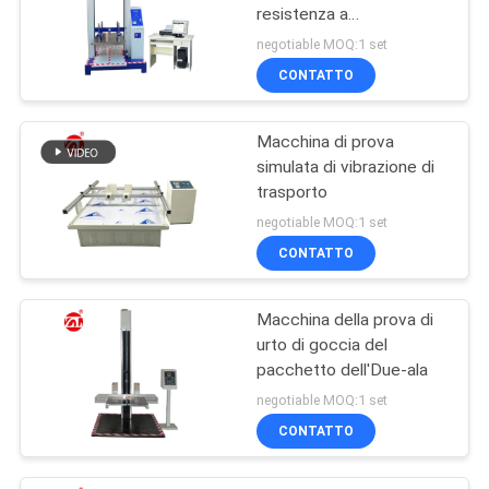
resistenza a
compressione del servo
negotiable MOQ:1 set
schermo unico del
CONTATTO
computer
Macchina di prova
simulata di vibrazione di
trasporto
negotiable MOQ:1 set
CONTATTO
Macchina della prova di
urto di goccia del
pacchetto dell'Due-ala
negotiable MOQ:1 set
CONTATTO