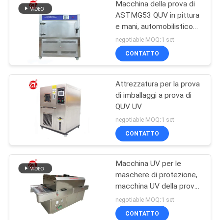
Macchina della prova di
ASTMG53 QUV in pittura
e mani, automobilistico
UV, plastica ecc
negotiable MOQ:1 set
CONTATTO
Attrezzatura per la prova
di imballaggi a prova di
QUV UV
negotiable MOQ:1 set
CONTATTO
Macchina UV per le
maschere di protezione,
macchina UV della prova
del forno di
negotiable MOQ:1 set
sterilizzazione di
CONTATTO