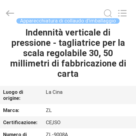
2026
Dongguan
Zhongli
Instrument
Technology
Apparecchiatura di collaudo d'imballaggio
Co.,
Ltd..
All
Indennità verticale di
CASA
Rights
Reserved.
pressione - tagliatrice per la
PRODOTTI
scala regolabile 30, 50
millimetri di fabbricazione di
VIDEO
carta
CIRCA
Luogo di
La Cina
origine:
NOI
Marca:
ZL
GIRO
Certificazione:
CE,ISO
DELLA
Numero di
ZL-9008A