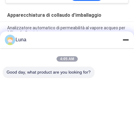
radiazione ultravioletta
dello sterilizzatore
Apparecchiatura di collaudo d'imballaggio
Analizzatore automatico di permeabilità al vapore acqueo per
il film, di alluminio
Luna
ASTM D642 ha ondulato il tester resistente di compressione
di schiacciamento della scatola di cartone
4:05 AM
ISO3036 tipo analogico tester di forza di Pierce del
cartone/prestazione anti- di esposto
Good day, what product are you looking for?
Categorie popolari
Tutti
Macchina Di Prova 
Macchina Di 
Di Gomma
Vulcanizzazione 
Della Stampa
Un Mulino Di Due 
Macchina Universale 
Rotoli
Di Collaudo