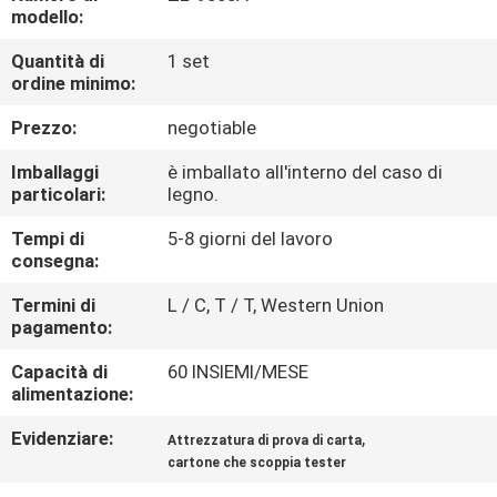
FABBRICA
modello:
Quantità di
1 set
CONTROLLO
ordine minimo:
DI
Prezzo:
negotiable
QUALITÀ
Imballaggi
è imballato all'interno del caso di
particolari:
legno.
CONTATTICI
Tempi di
5-8 giorni del lavoro
consegna:
NOTIZIE
Termini di
L / C, T / T, Western Union
pagamento:
RICHIEDA
Capacità di
60 INSIEMI/MESE
alimentazione:
UNA
Evidenziare:
,
Attrezzatura di prova di carta
CITAZIONE
cartone che scoppia tester