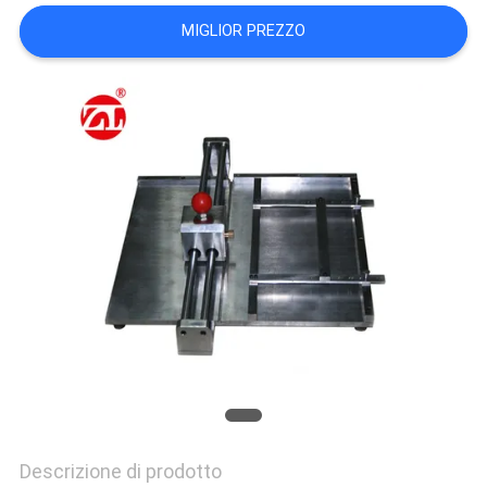
VR
MIGLIOR PREZZO
SHOW
SITEMAP
PRIVACY
POLICY
Descrizione di prodotto