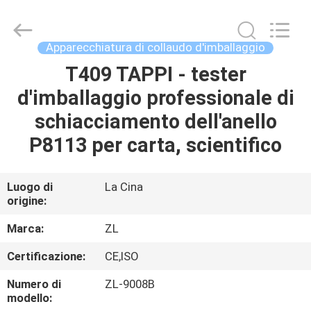
2026
Dongguan
Zhongli
Instrument
Technology
Apparecchiatura di collaudo d'imballaggio
Co.,
Ltd..
All
T409 TAPPI - tester
CASA
Rights
Reserved.
d'imballaggio professionale di
PRODOTTI
schiacciamento dell'anello
P8113 per carta, scientifico
VIDEO
Luogo di
La Cina
origine:
CIRCA
NOI
Marca:
ZL
Certificazione:
CE,ISO
GIRO
Numero di
ZL-9008B
DELLA
modello: