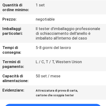
FABBRICA
Quantità di
1 set
ordine minimo:
CONTROLLO
Prezzo:
negotiable
DI
Imballaggi
Il tester d'imballaggio professionale
QUALITÀ
particolari:
di schiacciamento dell'anello è
imballato all'interno del caso
Tempi di
5-8 giorni del lavoro
CONTATTICI
consegna:
Termini di
L / C, T / T, Western Union
NOTIZIE
pagamento:
Capacità di
50 set / mese
RICHIEDA
alimentazione:
UNA
Evidenziare:
,
Attrezzatura di prova di carta
CITAZIONE
cartone che scoppia tester