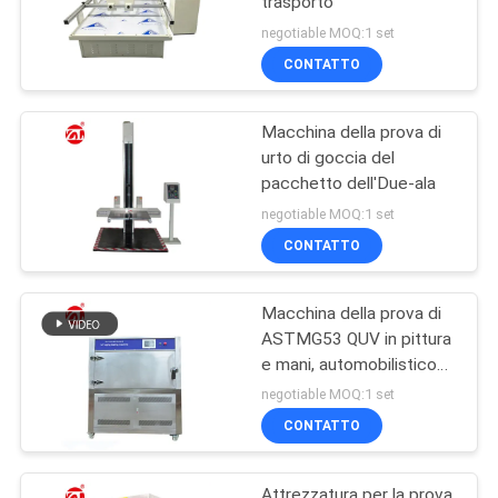
trasporto
negotiable MOQ:1 set
CONTATTO
Macchina della prova di
urto di goccia del
pacchetto dell'Due-ala
negotiable MOQ:1 set
CONTATTO
Macchina della prova di
ASTMG53 QUV in pittura
e mani, automobilistico
UV, plastica ecc
negotiable MOQ:1 set
CONTATTO
Attrezzatura per la prova