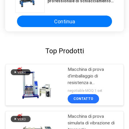
professionale di schiacciamento
dell'anello P8113 per carta,
scientifico
Continua
Top Prodotti
Macchina di prova
d'imballaggio di
resistenza a
compressione del servo
negotiable MOQ:1 set
schermo unico del
CONTATTO
computer
Macchina di prova
simulata di vibrazione di