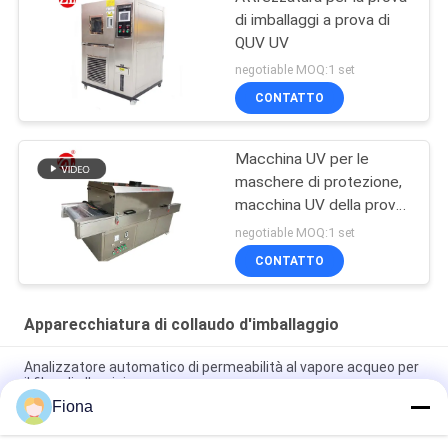
di imballaggi a prova di
QUV UV
negotiable MOQ:1 set
CONTATTO
Macchina UV per le
maschere di protezione,
macchina UV della prova
del forno di
negotiable MOQ:1 set
sterilizzazione di
CONTATTO
radiazione ultravioletta
dello sterilizzatore
Apparecchiatura di collaudo d'imballaggio
Analizzatore automatico di permeabilità al vapore acqueo per
il film, di alluminio
Fiona
ASTM D642 ha ondulato il tester resistente di compressione
di schiacciamento della scatola di cartone