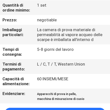
FABBRICA
Quantità di
1 set
ordine minimo:
CONTROLLO
Prezzo:
negotiable
DI
Imballaggi
La camera di prova materiale di
QUALITÀ
particolari:
permeabilità al vapore acqueo delle
scarpe è imballata all'interno d
Tempi di
5-8 giorni del lavoro
CONTATTICI
consegna:
Termini di
L / C, T / T, Western Union
NOTIZIE
pagamento:
Capacità di
60 INSIEMI/MESE
RICHIEDA
alimentazione:
UNA
Evidenziare:
,
Apparecchi di prova in pelle
CITAZIONE
macchina di misurazione di cuoio