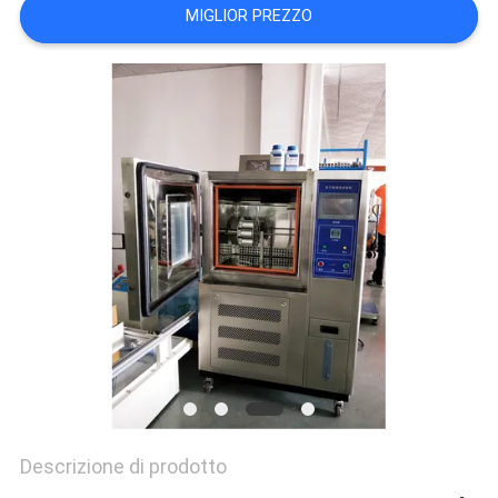
VR
MIGLIOR PREZZO
SHOW
SITEMAP
PRIVACY
POLICY
Descrizione di prodotto