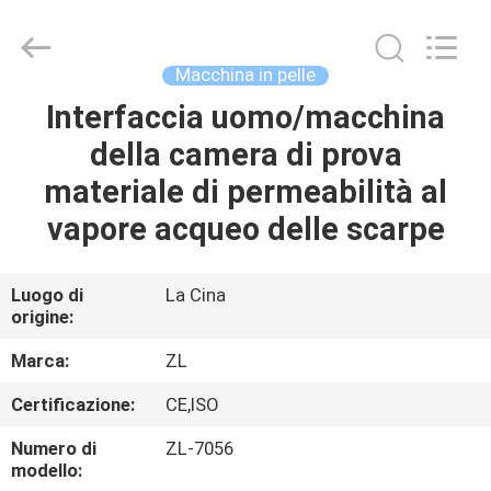
2026
Dongguan
Zhongli
Instrument
Technology
Macchina in pelle
Co.,
Ltd..
All
Interfaccia uomo/macchina
CASA
Rights
Reserved.
della camera di prova
PRODOTTI
materiale di permeabilità al
vapore acqueo delle scarpe
VIDEO
Luogo di
La Cina
origine:
CIRCA
NOI
Marca:
ZL
Certificazione:
CE,ISO
GIRO
Numero di
ZL-7056
DELLA
modello: