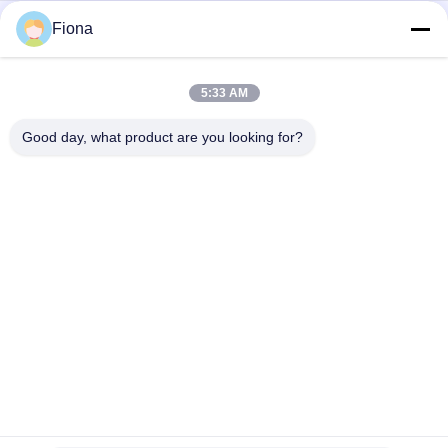
4
Fiona
M
5:33 AM
"SATRA TM171 strumento di misura della penetrazione
idraulica dinamica in pelle flessibile di alta qualità"
Good day, what product are you looking for?
Categorie popolari
Tutti
Macchina Di Prova 
Macchina Di 
Di Gomma
Vulcanizzazione 
Della Stampa
Un Mulino Di Due 
Macchina Universale 
Rotoli
Di Collaudo
Miscelatore Di 
Macchina Di Prova 
Banbury
Di Trazione
Macchina Del Metal 
Camera Test 
Detector
Ambientali