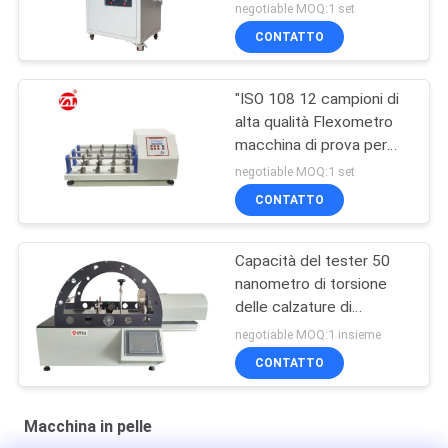
dell'en finito delle scarpe
negotiable MOQ:1 set
di cuoio
CONTATTO
"ISO 108 12 campioni di
alta qualità Flexometro
macchina di prova per
tessuti / cuoio""
negotiable MOQ:1 set
CONTATTO
Capacità del tester 50
nanometro di torsione
delle calzature di
controllo dello SpA di
negotiable MOQ:1 insieme
GB/T 32024
CONTATTO
Macchina in pelle