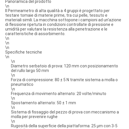
Panoramica del prodotto
\n
Il Permeametro di alta qualità a 4 gruppi è progettato per
testare tomaie di materie prime, tra cui pelle, tessuto e
materiali simili. La macchina sottopone i campioni ad un'azione
di flessione ripetuta in condizioni controllate di pressione e
umidità per valutare la resistenza alla penetrazione e le
caratteristiche di assorbimento.
\n
\n
\n
Specifiche tecniche
\n
\n
Diametro serbatoio di prova: 120 mm con posizionamento
del rullo largo 50 mm
\n
Forza di compressione: 80 ± 5 N tramite sistema a molla o
pneumatico
\n
Frequenza di movimento alternato: 20 volte/minuto
\n
Spostamento alternato: 50 ± 1 mm
\n
Sistema di fissaggio del pezzo di prova con meccanismo a
molla per prevenire rughe
\n
Rugosità della superficie della piattaforma: 25 µm con 3-5