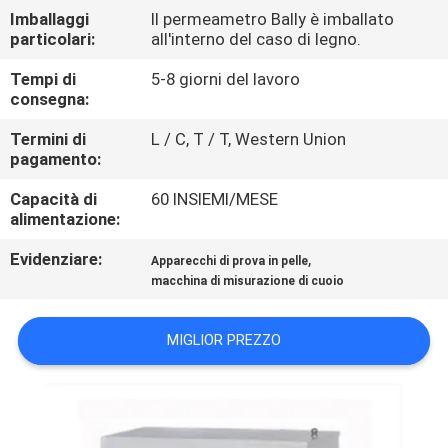
FABBRICA
Imballaggi
Il permeametro Bally è imballato
particolari:
all'interno del caso di legno.
CONTROLLO
Tempi di
5-8 giorni del lavoro
consegna:
DI
Termini di
L / C, T / T, Western Union
QUALITÀ
pagamento:
Capacità di
60 INSIEMI/MESE
CONTATTICI
alimentazione:
Evidenziare:
,
Apparecchi di prova in pelle
NOTIZIE
macchina di misurazione di cuoio
RICHIEDA
MIGLIOR PREZZO
UNA
CITAZIONE