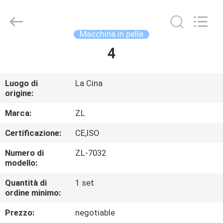
2026
Dongguan
Zhongli
Instrument
Technology
Macchina in pelle
Co.,
Ltd..
All
4
CASA
Rights
Reserved.
PRODOTTI
Luogo di
La Cina
origine:
VIDEO
Marca:
ZL
Certificazione:
CE,ISO
CIRCA
Numero di
ZL-7032
NOI
modello:
Quantità di
1 set
ordine minimo:
GIRO
DELLA
Prezzo:
negotiable