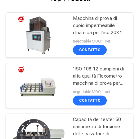
Macchina di prova di
cuoio impermeabile
dinamica per l'iso 20344
dell'en finito delle scarpe
negotiable MOQ:1 set
di cuoio
CONTATTO
"ISO 108 12 campioni di
alta qualità Flexometro
macchina di prova per
tessuti / cuoio""
negotiable MOQ:1 set
CONTATTO
Capacità del tester 50
nanometro di torsione
delle calzature di