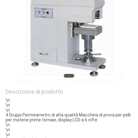
VR
SHOW
SITEMAP
PRIVACY
POLICY
Descrizione di prodotto
\n
\n
\n
4 Gruppi Permeametro di alta qualità Macchina di prova per pelli
per materie prime tomaie, display LCD a 6 cifre
\n
\n
\n