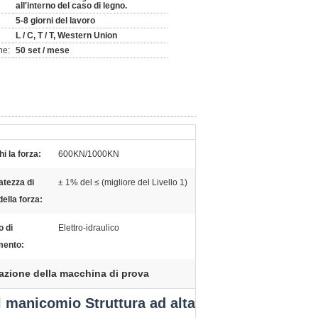
all'interno del caso di legno.
5-8 giorni del lavoro
L / C, T / T, Western Union
ne:
50 set / mese
hi la forza:
600KN/1000KN
tezza di
± 1% del ≤ (migliore del Livello 1)
della forza:
 di
Elettro-idraulico
mento:
razione della macchina di prova
l manicomio Struttura ad alta