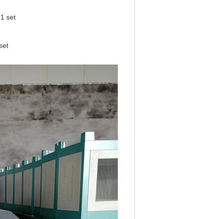
1 set
set