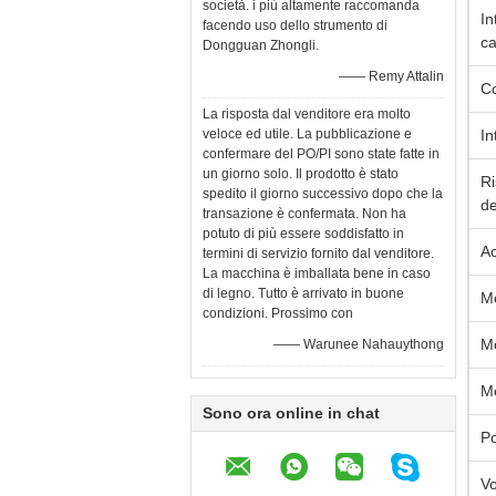
società. i più altamente raccomanda
In
facendo uso dello strumento di
ca
Dongguan Zhongli.
—— Remy Attalin
Co
La risposta dal venditore era molto
veloce ed utile. La pubblicazione e
In
confermare del PO/PI sono state fatte in
un giorno solo. Il prodotto è stato
Ri
spedito il giorno successivo dopo che la
d
transazione è confermata. Non ha
potuto di più essere soddisfatto in
Ac
termini di servizio fornito dal venditore.
La macchina è imballata bene in caso
di legno. Tutto è arrivato in buone
Me
condizioni. Prossimo con
Mo
—— Warunee Nahauythong
Me
Sono ora online in chat
Po
Vo