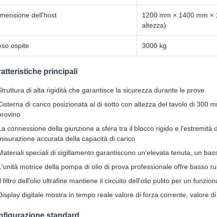
mensione dell'host
1200 mm × 1400 mm × 1
altezza)
so ospite
3000 kg
atteristiche principali
Struttura di alta rigidità che garantisce la sicurezza durante le prove
Cisterna di carico posizionata al di sotto con altezza del tavolo di 300
provino
La connessione della giunzione a sfera tra il blocco rigido e l'estremità 
misurazione accurata della capacità di carico
Materiali speciali di sigillamento garantiscono un'elevata tenuta, un bass
L'unità motrice della pompa di olio di prova professionale offre basso 
Il filtro dell'olio ultrafine mantiene il circuito dell'olio pulito per un fun
Display digitale mostra in tempo reale valore di forza corrente, valore di
figurazione standard