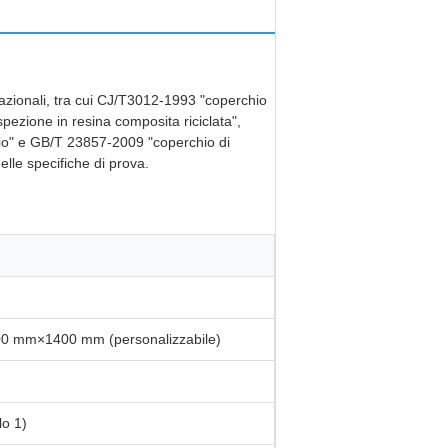
nazionali, tra cui CJ/T3012-1993 "coperchio
pezione in resina composita riciclata",
aio" e GB/T 23857-2009 "coperchio di
elle specifiche di prova.
 mm×1400 mm (personalizzabile)
lo 1)