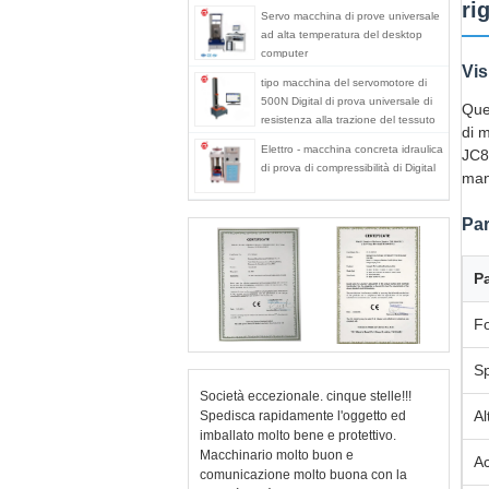
ri
Servo macchina di prove universale
ad alta temperatura del desktop
computer
Vis
tipo macchina del servomotore di
500N Digital di prova universale di
Que
resistenza alla trazione del tessuto
di 
Elettro - macchina concreta idraulica
JC8
di prova di compressibilità di Digital
manh
Par
P
Fo
Sp
Società eccezionale. cinque stelle!!!
Al
Spedisca rapidamente l'oggetto ed
imballato molto bene e protettivo.
Macchinario molto buon e
Ac
comunicazione molto buona con la