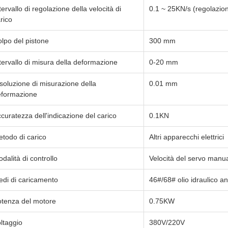
tervallo di regolazione della velocità di
0.1 ~ 25KN/s (regolazion
rico
lpo del pistone
300 mm
tervallo di misura della deformazione
0-20 mm
soluzione di misurazione della
0.01 mm
eformazione
curatezza dell'indicazione del carico
0.1KN
todo di carico
Altri apparecchi elettrici
dalità di controllo
Velocità del servo manua
di di caricamento
46#/68# olio idraulico an
tenza del motore
0.75KW
ltaggio
380V/220V