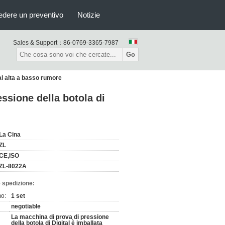
edere un preventivo
Notizie
Sales & Support：
86-0769-3365-7987
Go
tal alta a basso rumore
essione della botola di
La Cina
ZL
CE,ISO
ZL-8022A
 spedizione:
mo:
1 set
negotiable
La macchina di prova di pressione
della botola di Digital è imballata