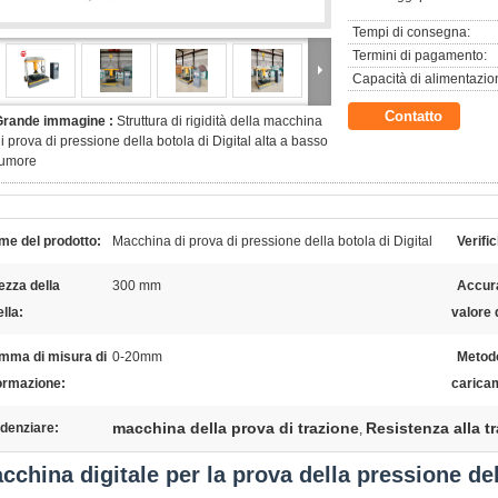
Tempi di consegna:
Termini di pagamento:
Capacità di alimentazio
Contatto
Grande immagine :
Struttura di rigidità della macchina
i prova di pressione della botola di Digital alta a basso
rumore
me del prodotto:
Macchina di prova di pressione della botola di Digital
Verific
ezza della
300 mm
Accura
lla:
valore 
mma di misura di
0-20mm
Metodo
ormazione:
carica
macchina della prova di trazione
Resistenza alla t
denziare:
,
cchina digitale per la prova della pressione de