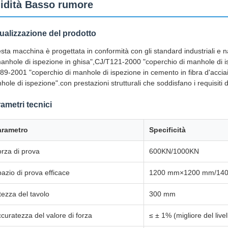
gidità Basso rumore
ualizzazione del prodotto
sta macchina è progettata in conformità con gli standard industriali e 
manhole di ispezione in ghisa",CJ/T121-2000 "coperchio di manhole di is
89-2001 "coperchio di manhole di ispezione in cemento in fibra d'acci
ole di ispezione".con prestazioni strutturali che soddisfano i requisiti d
ametri tecnici
arametro
Specificità
rza di prova
600KN/1000KN
azio di prova efficace
1200 mm×1200 mm/1400
tezza del tavolo
300 mm
curatezza del valore di forza
≤ ± 1% (migliore del livel